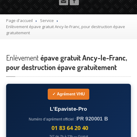
Utilitaire
Démolisseur
agrée VHU gratuit
Page d'accueil
Service
Enlèvement
épave gratuit Ancy-le-Franc, pour destruction épave
Mettre
à la casse sa voiture
gratuitement
Dépollution
de véhicule hors d’usage gratuit
Enlèvement
Recyclage
épave gratuit Ancy-le-Franc,
voiture usagée gratuit
pour destruction épave gratuitement
Destruction
de voiture agréé
Epaviste
Gratuit
Rachat
voiture accidentée
✓ Agrément VHU
Où
?
L’Epaviste-Pro
PR 920001 B
Numéro d’agrément officiel :
75
– Paris
01 83 64 20 40
77
– Seine-et-Marne
7j/7 de 7h à 23h — Gratuit