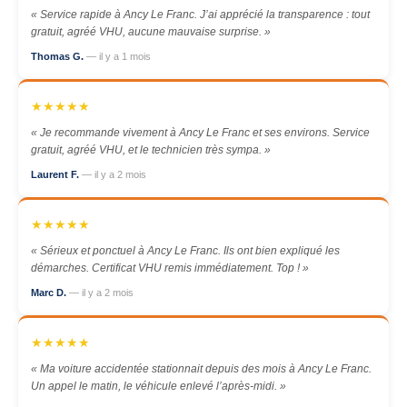
« Service rapide à Ancy Le Franc. J’ai apprécié la transparence : tout
gratuit, agréé VHU, aucune mauvaise surprise. »
Thomas G.
— il y a 1 mois
★★★★★
« Je recommande vivement à Ancy Le Franc et ses environs. Service
gratuit, agréé VHU, et le technicien très sympa. »
Laurent F.
— il y a 2 mois
★★★★★
« Sérieux et ponctuel à Ancy Le Franc. Ils ont bien expliqué les
démarches. Certificat VHU remis immédiatement. Top ! »
Marc D.
— il y a 2 mois
★★★★★
« Ma voiture accidentée stationnait depuis des mois à Ancy Le Franc.
Un appel le matin, le véhicule enlevé l’après-midi. »