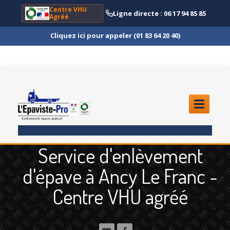
Centre VHU
Ligne directe : 06 17 94 85 85
Agréé
Cliquez ici pour appeler (01 83 64 20 40)
ACCUEIL
Service d'enlèvement
ENLÈVEMENT
ÉPAVE
d'épave à Ancy Le Franc -
Quoi
?
Centre VHU agréé
Scooter
et Moto
Camion
et Poids Lourd