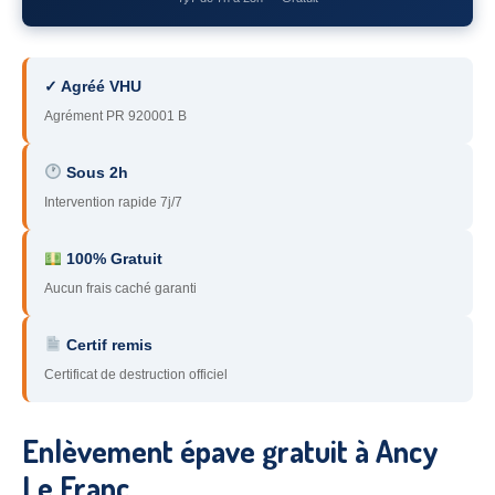
78
– Yvelines
92
– Hauts-de-Seine
✓ Agréé VHU
93
– Seine-Saint-Denis
Agrément PR 920001 B
94
– Val-de-Marne
Sous 2h
Intervention rapide 7j/7
95
– Val d’Oise
91
– Essonne
100% Gratuit
Aucun frais caché garanti
89
– Yonne
60
– Oise
Certif remis
Certificat de destruction officiel
51
– Marne
45
– Loiret
Enlèvement épave gratuit à Ancy
28
– Eure-et-Loir
Le Franc