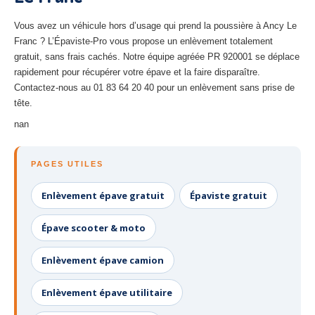
27
– Eure
Vous avez un véhicule hors d’usage qui prend la poussière à Ancy Le
10
– Aube
Franc ? L’Épaviste-Pro vous propose un enlèvement totalement
gratuit, sans frais cachés. Notre équipe agréée PR 920001 se déplace
02
– Aisne
rapidement pour récupérer votre épave et la faire disparaître.
Contactez-nous au 01 83 64 20 40 pour un enlèvement sans prise de
Tous
les secteurs
tête.
nan
CENTRE
VHU AGRÉE
Centre
agréé VHU Paris 75 : casse auto avec destruction
PAGES UTILES
Centre
agréé VHU 77 : casse auto avec destruction
Enlèvement épave gratuit
Épaviste gratuit
Centre
agréé VHU 78 : casse auto avec destruction
Épave scooter & moto
Centre
agréé VHU 91 : casse auto avec destruction
Enlèvement épave camion
Centre
agréé VHU 92 : casse auto avec destruction
Enlèvement épave utilitaire
Centre
agréé VHU 93 : casse auto avec destruction