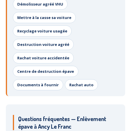
Démolisseur agréé VHU
Centre
agréé VHU 94 : casse auto avec destruction
Centre
agréé VHU 95 : casse auto avec destruction
Mettre à la casse sa voiture
DOCUMENTS
À JOINDRE
Recyclage voiture usagée
RACHAT
VÉHICULES
Destruction voiture agréé
CONTACT
Rachat voiture accidentée
01 83 64 20 40
Centre de destruction épave
Documents à fournir
Rachat auto
Questions fréquentes — Enlèvement
épave à Ancy Le Franc