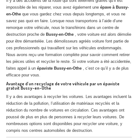
Il y a des accidents de la route qui sont tellement graves qu’il est
Centre
agréé VHU 94 : casse auto avec destruction
impossible de les réparer, vous avez également une
épave à Bussy-
en-Othe
que vous gardez chez vous depuis longtemps, et vous ne
Centre
agréé VHU 95 : casse auto avec destruction
savez pas quoi en faire. Lorsque nous transportons à l’aide d’une
remorque votre véhicule, nous le transférons dans un centre de
DOCUMENTS
À JOINDRE
destruction proche de
Bussy-en-Othe
, votre voiture est alors démolie
pour être démantelée. Les démolisseurs agréés voiture font partie de
RACHAT
VÉHICULES
ces professionnels qui travaillent sur les véhicules endommagés.
Nous avons reçu une formation complète pour savoir comment retirer
CONTACT
les pièces utiles et recycler le reste. Si votre voiture a été accidentée,
faites appel à un
épaviste Bussy-en-Othe
, c’est ce qu’il y a de plus
01 83 64 20 40
efficace pour vous.
Avantage d’un recyclage de votre véhicule par un épaviste
gratuit Bussy-en-Othe
Il y a des avantages à recycler les voitures. Les avantages incluent la
réduction de la pollution, l’utilisation de matériaux recyclés et la
réduction du nombre de voitures en circulation. Ces avantages ont
poussé de plus en plus de personnes à recycler leurs voitures. De
nombreuses options sont disponibles pour recycler une voiture, y
compris nos centres automobiles de destruction.