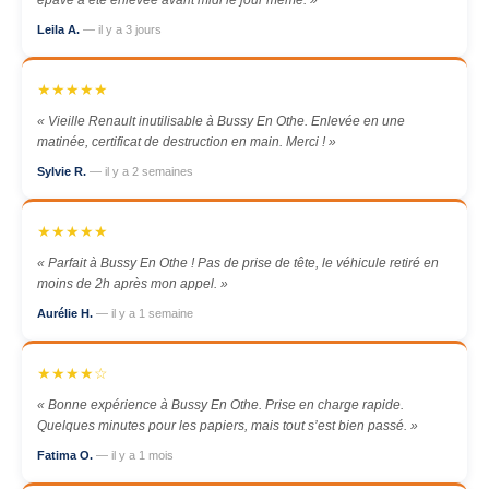
épave a été enlevée avant midi le jour même. »
Leila A.
— il y a 3 jours
★★★★★
« Vieille Renault inutilisable à Bussy En Othe. Enlevée en une
matinée, certificat de destruction en main. Merci ! »
Sylvie R.
— il y a 2 semaines
★★★★★
« Parfait à Bussy En Othe ! Pas de prise de tête, le véhicule retiré en
moins de 2h après mon appel. »
Aurélie H.
— il y a 1 semaine
★★★★☆
« Bonne expérience à Bussy En Othe. Prise en charge rapide.
Quelques minutes pour les papiers, mais tout s’est bien passé. »
Fatima O.
— il y a 1 mois