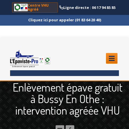
Centre VHU
Ligne directe : 06 17 94 85 85
Agréé
Cliquez ici pour appeler (01 83 64 20 40)
ACCUEIL
Enlèvement épave gratuit
ENLÈVEMENT
ÉPAVE
à Bussy En Othe :
Quoi
?
intervention agréée VHU
Scooter
et Moto
Camion
et Poids Lourd