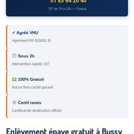
01 83 64 20 40
78
– Yvelines
7j/7 de 7h à 23h — Gratuit
92
– Hauts-de-Seine
93
– Seine-Saint-Denis
✓ Agréé VHU
Agrément PR 920001 B
94
– Val-de-Marne
95
– Val d’Oise
Sous 2h
Intervention rapide 7j/7
91
– Essonne
89
– Yonne
100% Gratuit
Aucun frais caché garanti
60
– Oise
Certif remis
51
– Marne
Certificat de destruction officiel
45
– Loiret
28
– Eure-et-Loir
Enlèvement épave gratuit à Bussy