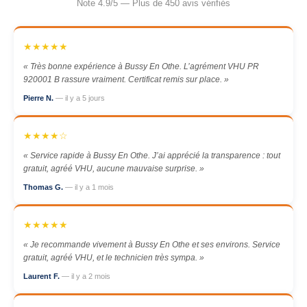
Note 4.9/5 — Plus de 450 avis vérifiés
★★★★★
« Très bonne expérience à Bussy En Othe. L’agrément VHU PR
920001 B rassure vraiment. Certificat remis sur place. »
Pierre N.
— il y a 5 jours
★★★★☆
« Service rapide à Bussy En Othe. J’ai apprécié la transparence : tout
gratuit, agréé VHU, aucune mauvaise surprise. »
Thomas G.
— il y a 1 mois
★★★★★
« Je recommande vivement à Bussy En Othe et ses environs. Service
gratuit, agréé VHU, et le technicien très sympa. »
Laurent F.
— il y a 2 mois