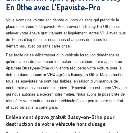
En Othe avec L’Epaviste-Pro
27
– Eure
10
– Aube
Vous avez une voiture accidentée ou hors d’usage qui prend de la
place chez vous ? L’Epaviste-Pro intervient à Bussy En Othe pour
02
– Aisne
enlever votre épave gratuitement et légalement. Agréé VHU avec plus
de 10 ans d’expérience, nous nous chargeons de toutes les
Tous
les secteurs
démarches, avec ou sans carte grise.
CENTRE
VHU AGRÉE
Pas facile de se débarrasser d’un véhicule lorsqu’on déménage et
qu’on n’a pas de place pour le stocker. La solution : faire appel à un
Centre
agréé VHU Paris 75 : casse auto avec destruction
épaviste Bussy-en-Othe
qui viendra récupérer votre voiture pour la
détruire dans un
centre VHU agrée à Bussy-en-Othe
. Mais attention,
Centre
agréé VHU 77 : casse auto avec destruction
tous les épavistes ne sont pas fiables, en raison d’un manque de
conformité au niveau administrative. L’Epaviste-pro est agréé VHU, ce
Centre
agréé VHU 78 : casse auto avec destruction
qui nous autorise à exécrer notre métier. Nous avons la possibilité de
récupérer votre voiture ou autre véhicule épave peu importe son état
Centre
agréé VHU 91 : casse auto avec destruction
et avec ou sans la carte grise.
Centre
agréé VHU 92 : casse auto avec destruction
Enlèvement épave gratuit Bussy-en-Othe pour
destruction de votre véhicule hors d’usage
Centre
agréé VHU 93 : casse auto avec destruction