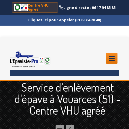
Centre VHU
Ligne directe : 06 17 94 85 85
Agréé
Cliquez ici pour appeler (01 83 64 20 40)
ACCUEIL
Service d'enlèvement
ENLÈVEMENT
ÉPAVE
d'épave à Vouarces (51) -
Quoi
?
Centre VHU agréé
Scooter
et Moto
Camion
et Poids Lourd