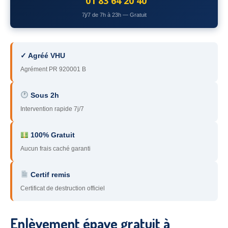
01 83 64 20 40
78
– Yvelines
7j/7 de 7h à 23h — Gratuit
92
– Hauts-de-Seine
93
– Seine-Saint-Denis
✓ Agréé VHU
Agrément PR 920001 B
94
– Val-de-Marne
95
– Val d’Oise
Sous 2h
Intervention rapide 7j/7
91
– Essonne
89
– Yonne
100% Gratuit
Aucun frais caché garanti
60
– Oise
Certif remis
51
– Marne
Certificat de destruction officiel
45
– Loiret
28
– Eure-et-Loir
Enlèvement épave gratuit à