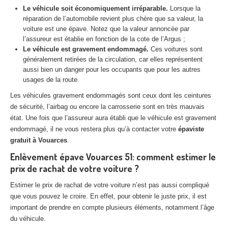
Centre
agréé VHU 94 : casse auto avec destruction
Le véhicule soit économiquement irréparable.
Lorsque la
réparation de l’automobile revient plus chère que sa valeur, la
Centre
agréé VHU 95 : casse auto avec destruction
voiture est une épave. Notez que la valeur annoncée par
l’assureur est établie en fonction de la cote de l’Argus ;
Le véhicule est gravement endommagé.
Ces voitures sont
DOCUMENTS
À JOINDRE
généralement retirées de la circulation, car elles représentent
aussi bien un danger pour les occupants que pour les autres
RACHAT
VÉHICULES
usages de la route.
CONTACT
Les véhicules gravement endommagés sont ceux dont les ceintures
de sécurité, l’airbag ou encore la carrosserie sont en très mauvais
état. Une fois que l’assureur aura établi que le véhicule est gravement
01 83 64 20 40
endommagé, il ne vous restera plus qu’à contacter votre
épaviste
gratuit à Vouarces
.
Enlèvement épave Vouarces 51: comment estimer le
prix de rachat de votre voiture ?
Estimer le prix de rachat de votre voiture n’est pas aussi compliqué
que vous pouvez le croire. En effet, pour obtenir le juste prix, il est
important de prendre en compte plusieurs éléments, notamment l’âge
du véhicule.