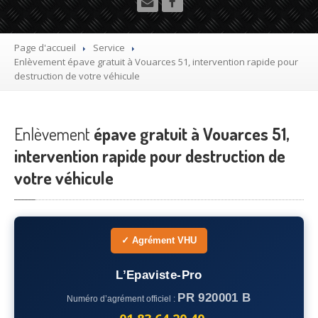
Utilitaire
Démolisseur
agrée VHU gratuit
Page d'accueil
Service
Enlèvement
épave gratuit à Vouarces 51, intervention rapide pour
Mettre
à la casse sa voiture
destruction de votre véhicule
Dépollution
de véhicule hors d’usage gratuit
Enlèvement
Recyclage
épave gratuit à Vouarces 51,
voiture usagée gratuit
intervention rapide pour destruction de
Destruction
de voiture agréé
votre véhicule
Epaviste
Gratuit
Rachat
voiture accidentée
✓ Agrément VHU
Où
?
L’Epaviste-Pro
75
– Paris
PR 920001 B
Numéro d’agrément officiel :
77
– Seine-et-Marne