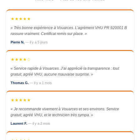
★★★★★
« Très bonne expérience à Vouarces. L’agrément VHU PR 920001 B
rassure vraiment. Certificat remis sur place. »
Pierre N.
— il y a 5 jours
★★★★☆
« Service rapide à Vouarces. J’ai apprécié la transparence : tout
gratuit, agréé VHU, aucune mauvaise surprise. »
Thomas G.
— il y a 1 mois
★★★★★
« Je recommande vivement à Vouarces et ses environs. Service
gratuit, agréé VHU, et le technicien très sympa. »
Laurent F.
— il y a 2 mois