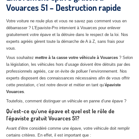
Vouarces 51 – Destruction rapide
27
– Eure
10
– Aube
Votre voiture ne roule plus et vous ne savez pas comment vous en
débarrasser ? L’Epaviste-Pro intervient à Vouarces pour enlever
02
– Aisne
gratuitement votre épave et la détruire dans le respect de la loi. Nos
experts agréés gèrent toute la démarche de A à Z, sans frais pour
Tous
les secteurs
vous.
CENTRE
VHU AGRÉE
Vous souhaitez
mettre à la casse votre véhicule à Vouarces
? Selon
la législation, les véhicules hors d’usage doivent être détruits par des
Centre
agréé VHU Paris 75 : casse auto avec destruction
professionnels agréés, car on évite de polluer l’environnement. Nos
experts disposent des connaissances nécessaires afin de vous offrir
Centre
agréé VHU 77 : casse auto avec destruction
cette prestation, c’est notre devoir et métier en tant qu’
épaviste
Vouarces
.
Centre
agréé VHU 78 : casse auto avec destruction
Toutefois, comment distinguer un véhicule en panne d’une épave ?
Centre
agréé VHU 91 : casse auto avec destruction
Qu’est-ce qu’une épave et quel est le rôle de
l’épaviste gratuit Vouarces 51?
Centre
agréé VHU 92 : casse auto avec destruction
Avant d’être considéré comme une épave, votre véhicule doit remplir
Centre
agréé VHU 93 : casse auto avec destruction
certains critères. En effet, il est important que :