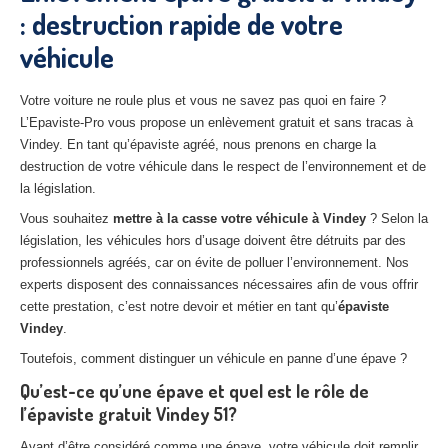
: destruction rapide de votre
27
– Eure
véhicule
10
– Aube
02
– Aisne
Votre voiture ne roule plus et vous ne savez pas quoi en faire ?
L’Epaviste-Pro vous propose un enlèvement gratuit et sans tracas à
Tous
les secteurs
Vindey. En tant qu’épaviste agréé, nous prenons en charge la
destruction de votre véhicule dans le respect de l’environnement et de
CENTRE
VHU AGRÉE
la législation.
Vous souhaitez
mettre à la casse votre véhicule à Vindey
? Selon la
Centre
agréé VHU Paris 75 : casse auto avec destruction
législation, les véhicules hors d’usage doivent être détruits par des
professionnels agréés, car on évite de polluer l’environnement. Nos
Centre
agréé VHU 77 : casse auto avec destruction
experts disposent des connaissances nécessaires afin de vous offrir
Centre
agréé VHU 78 : casse auto avec destruction
cette prestation, c’est notre devoir et métier en tant qu’
épaviste
Vindey
.
Centre
agréé VHU 91 : casse auto avec destruction
Toutefois, comment distinguer un véhicule en panne d’une épave ?
Centre
agréé VHU 92 : casse auto avec destruction
Qu’est-ce qu’une épave et quel est le rôle de
l’épaviste gratuit Vindey 51?
Centre
agréé VHU 93 : casse auto avec destruction
Avant d’être considéré comme une épave, votre véhicule doit remplir