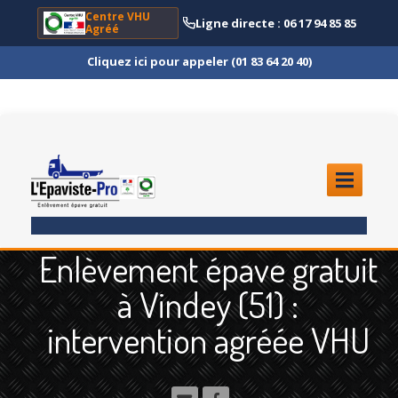
Centre VHU
Ligne directe : 06 17 94 85 85
Agréé
Cliquez ici pour appeler (01 83 64 20 40)
ACCUEIL
Enlèvement épave gratuit
ENLÈVEMENT
ÉPAVE
à Vindey (51) :
Quoi
?
intervention agréée VHU
Scooter
et Moto
Camion
et Poids Lourd