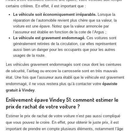
Centre
agréé VHU 94 : casse auto avec destruction
certains critères. En effet, il est important que :
Le véhicule soit économiquement irréparable.
Lorsque la
Centre
agréé VHU 95 : casse auto avec destruction
réparation de l’automobile revient plus chère que sa valeur, la
voiture est une épave. Notez que la valeur annoncée par
DOCUMENTS
À JOINDRE
l’assureur est établie en fonction de la cote de l’Argus ;
Le véhicule est gravement endommagé.
Ces voitures sont
RACHAT
VÉHICULES
généralement retirées de la circulation, car elles représentent
aussi bien un danger pour les occupants que pour les autres
CONTACT
usages de la route.
Les véhicules gravement endommagés sont ceux dont les ceintures
01 83 64 20 40
de sécurité, l’airbag ou encore la carrosserie sont en très mauvais
état. Une fois que l’assureur aura établi que le véhicule est gravement
endommagé, il ne vous restera plus qu’à contacter votre
épaviste
gratuit à Vindey
.
Enlèvement épave Vindey 51: comment estimer le
prix de rachat de votre voiture ?
Estimer le prix de rachat de votre voiture n’est pas aussi compliqué
que vous pouvez le croire. En effet, pour obtenir le juste prix, il est
important de prendre en compte plusieurs éléments, notamment l’âge