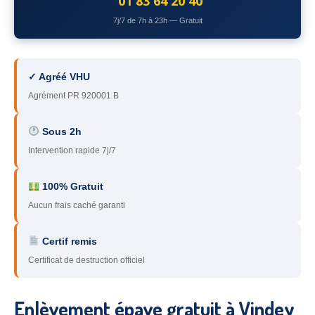
01 83 64 20 40
78
– Yvelines
7j/7 de 7h à 23h — Gratuit
92
– Hauts-de-Seine
93
– Seine-Saint-Denis
✓ Agréé VHU
Agrément PR 920001 B
94
– Val-de-Marne
95
– Val d’Oise
Sous 2h
Intervention rapide 7j/7
91
– Essonne
89
– Yonne
100% Gratuit
Aucun frais caché garanti
60
– Oise
Certif remis
51
– Marne
Certificat de destruction officiel
45
– Loiret
28
– Eure-et-Loir
Enlèvement épave gratuit à Vindey