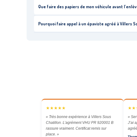
Que faire des papiers de mon véhicule avant l’enlèv
Pourquoi faire appel à un épaviste agréé à Villers S
★★★★★
★★
« Très bonne expérience à Villers Sous
« Ser
Chatillon. L’agrément VHU PR 920001 B
J’ai 
rassure vraiment. Certificat remis sur
agréé
place. »
Thom