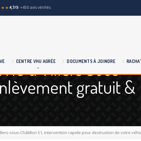
★★★
4,7/5
· +450 avis vérifiés
VHU à Villers Sous
VE
CENTRE
VHU AGRÉE
DOCUMENTS
À JOINDRE
RACHA
 enlèvement gratuit &
llers-sous-Châtillon 51, intervention rapide pour destruction de votre véhi