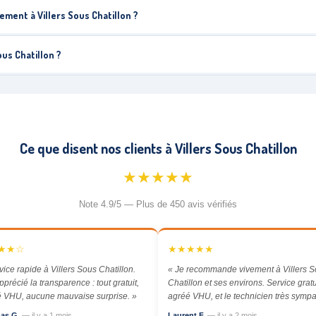
ement à Villers Sous Chatillon ?
ous Chatillon ?
Ce que disent nos clients à Villers Sous Chatillon
★★★★★
Note 4.9/5 — Plus de 450 avis vérifiés
★★☆
★★★★★
vice rapide à Villers Sous Chatillon.
« Je recommande vivement à Villers 
apprécié la transparence : tout gratuit,
Chatillon et ses environs. Service gratu
 VHU, aucune mauvaise surprise. »
agréé VHU, et le technicien très sympa
as G.
— il y a 1 mois
Laurent F.
— il y a 2 mois