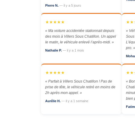
Pierre N.
— il y a 5 jours
★★★★★
★★
« Ma voiture accidentée stationnait depuis
« Véh
des mois à Villers Sous Chatillon. Un appel
Sous 
le matin, le véhicule enlevé l’après-midi. »
L’équ
pro. 
Nathalie P.
— il y a 1 mois
Moha
★★★★★
★★
« Parfait à Villers Sous Chatillon ! Pas de
« Bon
prise de tête, le véhicule retiré en moins de
Chati
2h après mon appel. »
minut
bien 
Aurélie H.
— il y a 1 semaine
Fatim