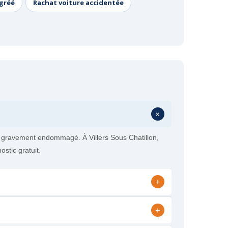
agréé
Rachat voiture accidentée
+
ou gravement endommagé. À Villers Sous Chatillon,
stic gratuit.
+
+