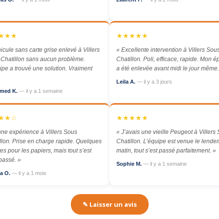
★★★
★★★★★
icule sans carte grise enlevé à Villers
« Excellente intervention à Villers Sou
Chatillon sans aucun problème.
Chatillon. Poli, efficace, rapide. Mon 
ipe a trouvé une solution. Vraiment
a été enlevée avant midi le jour même.
»
Leila A.
— il y a 3 jours
med K.
— il y a 1 semaine
★★☆
★★★★★
ne expérience à Villers Sous
« J’avais une vieille Peugeot à Villers
llon. Prise en charge rapide. Quelques
Chatillon. L’équipe est venue le lende
es pour les papiers, mais tout s’est
matin, tout s’est passé parfaitement. »
passé. »
Sophie M.
— il y a 1 semaine
a O.
— il y a 1 mois
✎ Laisser un avis