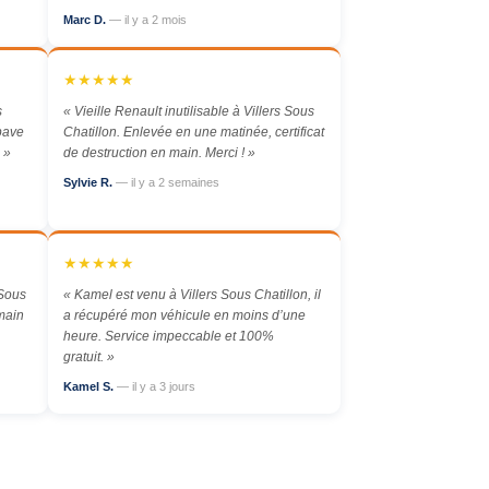
Marc D.
— il y a 2 mois
★★★★★
s
« Vieille Renault inutilisable à Villers Sous
épave
Chatillon. Enlevée en une matinée, certificat
 »
de destruction en main. Merci ! »
Sylvie R.
— il y a 2 semaines
★★★★★
 Sous
« Kamel est venu à Villers Sous Chatillon, il
main
a récupéré mon véhicule en moins d’une
heure. Service impeccable et 100%
gratuit. »
Kamel S.
— il y a 3 jours