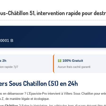
us-Châtillon 51, intervention rapide pour dest
20001 B
s 2h
100% Gratuit
ion rapide 7j/7
Aucun frais caché garanti
ers Sous Chatillon (51) en 24h
 en débarrasser ? L’Epaviste-Pro intervient à Villers Sous Chatillon pour enl
 Z, de manière légale et écologique.
ous-Châtillon
? Selon la législation, les véhicules hors d’usage doivent être d