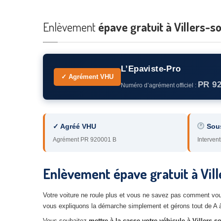
Enlèvement
épave gratuit à Villers-so
L’Epaviste-Pro
✓ Agrément VHU
PR 9
Numéro d’agrément officiel :
✓ Agréé VHU
Sou
Agrément PR 920001 B
Intervent
Enlèvement épave gratuit à Vill
Votre voiture ne roule plus et vous ne savez pas comment vous
vous expliquons la démarche simplement et gérons tout de A à
Vous souhaitez
mettre à la casse votre véhicule à Villers-s