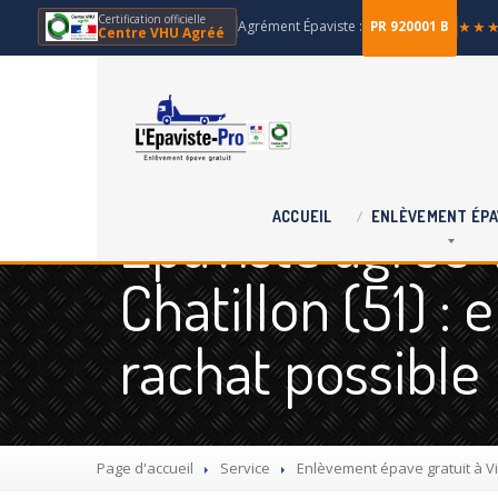
Certification officielle
Agrément Épaviste :
★★
PR 920001 B
Centre VHU Agréé
Épaviste agréé 
ACCUEIL
ENLÈVEMENT
ÉPA
Chatillon (51) :
rachat possible
Page d'accueil
Service
Enlèvement
épave gratuit à Vi