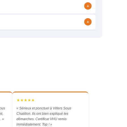
+
+
★★★★★
Sous
« Sérieux et ponctuel à Villers Sous
it,
Chatillon. Ils ont bien expliqué les
. »
démarches. Certificat VHU remis
immédiatement. Top ! »