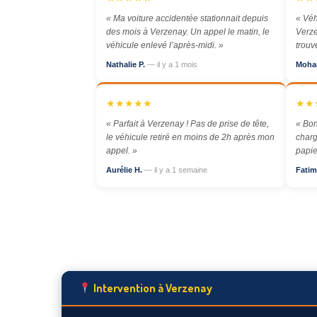
« Ma voiture accidentée stationnait depuis
« Véh
des mois à Verzenay. Un appel le matin, le
Verze
véhicule enlevé l’après-midi. »
trouv
Nathalie P.
— il y a 1 mois
Moha
★★★★★
★★
« Parfait à Verzenay ! Pas de prise de tête,
« Bon
le véhicule retiré en moins de 2h après mon
charg
appel. »
papie
Aurélie H.
— il y a 1 semaine
Fatim
Intervention à Verzenay