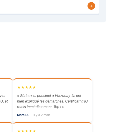
+
★★★★★
 et
« Sérieux et ponctuel à Verzenay. Ils ont
U, et
bien expliqué les démarches. Certificat VHU
remis immédiatement. Top ! »
Marc D.
— il y a 2 mois
★★★★★