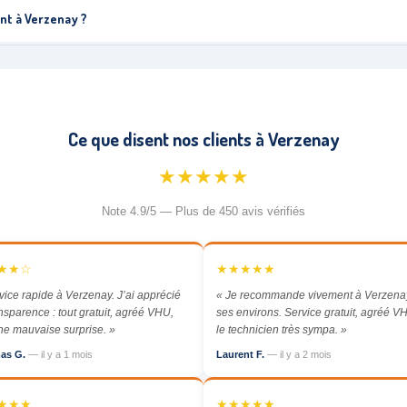
nt à Verzenay ?
Ce que disent nos clients à Verzenay
★★★★★
Note 4.9/5 — Plus de 450 avis vérifiés
★★☆
★★★★★
vice rapide à Verzenay. J’ai apprécié
« Je recommande vivement à Verzenay
ansparence : tout gratuit, agréé VHU,
ses environs. Service gratuit, agréé VH
e mauvaise surprise. »
le technicien très sympa. »
as G.
— il y a 1 mois
Laurent F.
— il y a 2 mois
★★★
★★★★★