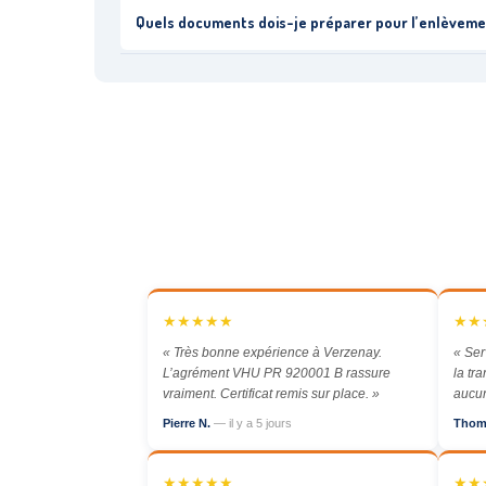
Quels documents dois-je préparer pour l’enlèveme
★★★★★
★★
« Très bonne expérience à Verzenay.
« Ser
L’agrément VHU PR 920001 B rassure
la tr
vraiment. Certificat remis sur place. »
aucun
Pierre N.
— il y a 5 jours
Thom
★★★★★
★★