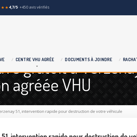
★★★
4,7/5
· +450 avis vérifiés
ve gratuit à Verzena
VE
CENTRE
VHU AGRÉE
DOCUMENTS
À JOINDRE
RACHA
ion agréée VHU
erzenay 51, intervention rapide pour destruction de votre véhicule
51, intervention rapide pour destruction de vo