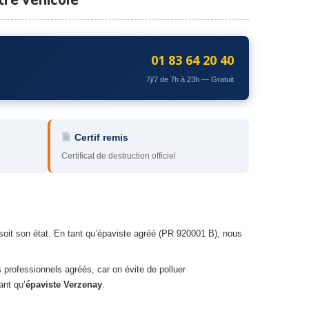
01 83 64 20 40
7j/7 de 7h à 23h — Gratuit
Certif remis
Certificat de destruction officiel
soit son état. En tant qu’épaviste agréé (PR 920001 B), nous
s professionnels agréés, car on évite de polluer
ant qu’
épaviste Verzenay
.