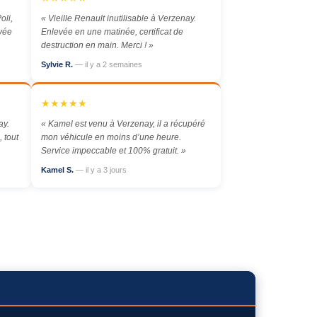
oli,
« Vieille Renault inutilisable à Verzenay.
evée
Enlevée en une matinée, certificat de
destruction en main. Merci ! »
Sylvie R.
— il y a 2 semaines
★★★★★
ay.
« Kamel est venu à Verzenay, il a récupéré
 tout
mon véhicule en moins d’une heure.
Service impeccable et 100% gratuit. »
Kamel S.
— il y a 3 jours