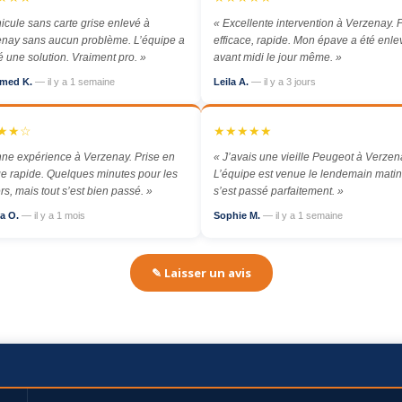
icule sans carte grise enlevé à
« Excellente intervention à Verzenay. P
nay sans aucun problème. L’équipe a
efficace, rapide. Mon épave a été enl
é une solution. Vraiment pro. »
avant midi le jour même. »
med K.
— il y a 1 semaine
Leila A.
— il y a 3 jours
★★☆
★★★★★
ne expérience à Verzenay. Prise en
« J’avais une vieille Peugeot à Verzen
e rapide. Quelques minutes pour les
L’équipe est venue le lendemain matin,
rs, mais tout s’est bien passé. »
s’est passé parfaitement. »
a O.
— il y a 1 mois
Sophie M.
— il y a 1 semaine
✎ Laisser un avis