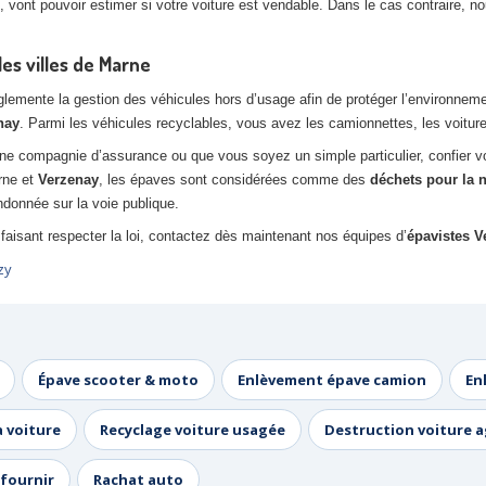
 vont pouvoir estimer si votre voiture est vendable. Dans le cas contraire, 
es villes de Marne
ente la gestion des véhicules hors d’usage afin de protéger l’environnement. 
nay
. Parmi les véhicules recyclables, vous avez les camionnettes, les voiture
ne compagnie d’assurance ou que vous soyez un simple particulier, confier 
rne et
Verzenay
, les épaves sont considérées comme des
déchets pour la 
donnée sur la voie publique.
faisant respecter la loi, contactez dès maintenant nos équipes d’
épavistes V
zy
Épave scooter & moto
Enlèvement épave camion
En
a voiture
Recyclage voiture usagée
Destruction voiture 
fournir
Rachat auto