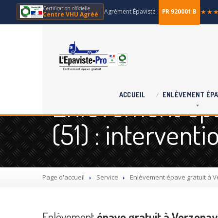
Certification officielle
Agrément Épaviste :
★★
PR 920001 B
Centre VHU Agréé
Enlèvement épa
ACCUEIL
ENLÈVEMENT
ÉPA
(51) : intervent
Page d'accueil
Service
Enlèvement
épave gratuit à V
Enlèvement
épave gratuit à Verzenay 