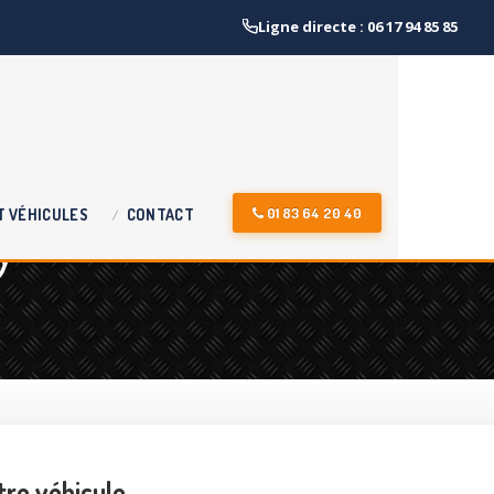
Ligne directe : 06 17 94 85 85
y
01 83 64 20 40
T
VÉHICULES
CONTACT
tre véhicule