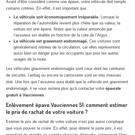
Avant d’être considéré comme une épave, votre véhicule doit remplir
Centre
agréé VHU 94 : casse auto avec destruction
certains critères. En effet, il est important que :
Centre
agréé VHU 95 : casse auto avec destruction
Le véhicule soit économiquement irréparable.
Lorsque la
réparation de l’automobile revient plus chère que sa valeur, la
voiture est une épave. Notez que la valeur annoncée par
DOCUMENTS
À JOINDRE
l’assureur est établie en fonction de la cote de l’Argus ;
Le véhicule est gravement endommagé.
Ces voitures sont
RACHAT
VÉHICULES
généralement retirées de la circulation, car elles représentent
aussi bien un danger pour les occupants que pour les autres
CONTACT
usages de la route.
Les véhicules gravement endommagés sont ceux dont les ceintures
01 83 64 20 40
de sécurité, l’airbag ou encore la carrosserie sont en très mauvais
état. Une fois que l’assureur aura établi que le véhicule est gravement
endommagé, il ne vous restera plus qu’à contacter votre
épaviste
gratuit à Vauciennes
.
Enlèvement épave Vauciennes 51: comment estimer
le prix de rachat de votre voiture ?
Estimer le prix de rachat de votre voiture n’est pas aussi compliqué
que vous pouvez le croire. En effet, pour obtenir le juste prix, il est
important de prendre en compte plusieurs éléments, notamment l’âge