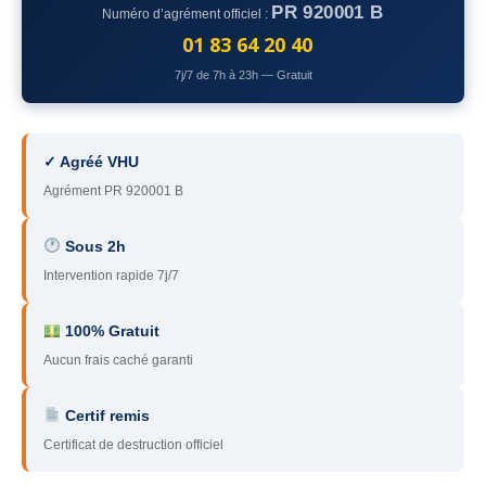
PR 920001 B
Numéro d’agrément officiel :
78
– Yvelines
01 83 64 20 40
92
– Hauts-de-Seine
7j/7 de 7h à 23h — Gratuit
93
– Seine-Saint-Denis
94
– Val-de-Marne
✓ Agréé VHU
Agrément PR 920001 B
95
– Val d’Oise
91
– Essonne
Sous 2h
Intervention rapide 7j/7
89
– Yonne
60
– Oise
100% Gratuit
Aucun frais caché garanti
51
– Marne
Certif remis
45
– Loiret
Certificat de destruction officiel
28
– Eure-et-Loir