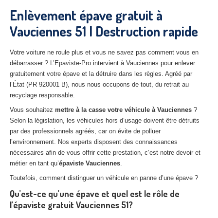
27
– Eure
Enlèvement épave gratuit à
Vauciennes 51 | Destruction rapide
10
– Aube
02
– Aisne
Votre voiture ne roule plus et vous ne savez pas comment vous en
débarrasser ? L’Epaviste-Pro intervient à Vauciennes pour enlever
Tous
les secteurs
gratuitement votre épave et la détruire dans les règles. Agréé par
l’État (PR 920001 B), nous nous occupons de tout, du retrait au
CENTRE
VHU AGRÉE
recyclage responsable.
Centre
agréé VHU Paris 75 : casse auto avec destruction
Vous souhaitez
mettre à la casse votre véhicule à Vauciennes
?
Selon la législation, les véhicules hors d’usage doivent être détruits
Centre
agréé VHU 77 : casse auto avec destruction
par des professionnels agréés, car on évite de polluer
l’environnement. Nos experts disposent des connaissances
Centre
agréé VHU 78 : casse auto avec destruction
nécessaires afin de vous offrir cette prestation, c’est notre devoir et
métier en tant qu’
épaviste Vauciennes
.
Centre
agréé VHU 91 : casse auto avec destruction
Toutefois, comment distinguer un véhicule en panne d’une épave ?
Centre
agréé VHU 92 : casse auto avec destruction
Qu’est-ce qu’une épave et quel est le rôle de
l’épaviste gratuit Vauciennes 51?
Centre
agréé VHU 93 : casse auto avec destruction