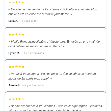
★★★★★
« Excellente intervention à Vauciennes. Poli, efficace, rapide. Mon
épave a été enlevée avant midi le jour même. »
Leila A.
— il y a 3 jours
★★★★★
« Vieille Renault inutilisable à Vauciennes. Enlevée en une matinée,
certificat de destruction en main. Merci ! »
Sylvie R.
— il y a 2 semaines
★★★★★
« Parfait à Vauciennes ! Pas de prise de tête, le véhicule retiré en
moins de 2h après mon appel. »
Aurélie H.
— il y a 1 semaine
★★★★☆
« Bonne expérience à Vauciennes. Prise en charge rapide. Quelques
minutes pour les papiers, mais tout s’est bien passé. »