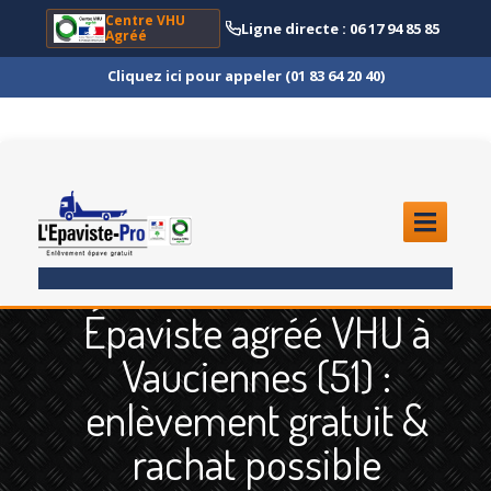
Centre VHU
Ligne directe : 06 17 94 85 85
Agréé
Cliquez ici pour appeler (01 83 64 20 40)
ACCUEIL
Épaviste agréé VHU à
ENLÈVEMENT
ÉPAVE
Vauciennes (51) :
Quoi
?
enlèvement gratuit &
Scooter
et Moto
rachat possible
Camion
et Poids Lourd