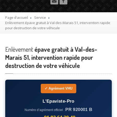
Utilitaire
Démolisseur
agrée VHU gratuit
Page d'accueil
Service
Enlèvement
épave gratuit à Val-des-Marais 51, intervention rapide
Mettre
à la casse sa voiture
pour destruction de votre véhicule
Dépollution
de véhicule hors d’usage gratuit
Enlèvement
Recyclage
épave gratuit à Val-des-
voiture usagée gratuit
Marais 51, intervention rapide pour
Destruction
de voiture agréé
destruction de votre véhicule
Epaviste
Gratuit
Rachat
voiture accidentée
✓ Agrément VHU
Où
?
L’Epaviste-Pro
75
– Paris
PR 920001 B
Numéro d’agrément officiel :
77
– Seine-et-Marne