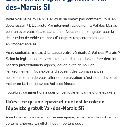
des-Marais 51
27
– Eure
10
– Aube
Votre voiture ne roule plus et vous ne savez pas comment vous en
débarrasser ? L’Epaviste-Pro intervient rapidement à Val-des-Marais
02
– Aisne
pour enlever votre épave sans frais. Nous sommes agréés pour la
destruction de véhicules hors d’usage et respectons les normes
Tous
les secteurs
environnementales.
CENTRE
VHU AGRÉE
Vous souhaitez
mettre à la casse votre véhicule à Val-des-Marais
?
Selon la législation, les véhicules hors d’usage doivent être détruits
Centre
agréé VHU Paris 75 : casse auto avec destruction
par des professionnels agréés, car on évite de polluer
l’environnement. Nos experts disposent des connaissances
Centre
agréé VHU 77 : casse auto avec destruction
nécessaires afin de vous offrir cette prestation, c’est notre devoir et
métier en tant qu’
épaviste Val-des-Marais
.
Centre
agréé VHU 78 : casse auto avec destruction
Toutefois, comment distinguer un véhicule en panne d’une épave ?
Centre
agréé VHU 91 : casse auto avec destruction
Qu’est-ce qu’une épave et quel est le rôle de
l’épaviste gratuit Val-des-Marais 51?
Centre
agréé VHU 92 : casse auto avec destruction
Avant d’être considéré comme une épave, votre véhicule doit remplir
Centre
agréé VHU 93 : casse auto avec destruction
certains critères. En effet, il est important que :