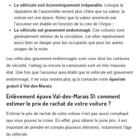
Centre
agréé VHU 94 : casse auto avec destruction
Le véhicule soit économiquement irréparable.
Lorsque la
réparation de l’automobile revient plus chère que sa valeur, la
Centre
agréé VHU 95 : casse auto avec destruction
voiture est une épave. Notez que la valeur annoncée par
l’assureur est établie en fonction de la cote de l’Argus ;
Le véhicule est gravement endommagé.
Ces voitures sont
DOCUMENTS
À JOINDRE
généralement retirées de la circulation, car elles représentent
aussi bien un danger pour les occupants que pour les autres
RACHAT
VÉHICULES
usages de la route.
CONTACT
Les véhicules gravement endommagés sont ceux dont les ceintures
de sécurité, l’airbag ou encore la carrosserie sont en très mauvais
état. Une fois que l’assureur aura établi que le véhicule est gravement
01 83 64 20 40
endommagé, il ne vous restera plus qu’à contacter votre
épaviste
gratuit à Val-des-Marais
.
Enlèvement épave Val-des-Marais 51: comment
estimer le prix de rachat de votre voiture ?
Estimer le prix de rachat de votre voiture n’est pas aussi compliqué
que vous pouvez le croire. En effet, pour obtenir le juste prix, il est
important de prendre en compte plusieurs éléments, notamment l’âge
du véhicule.