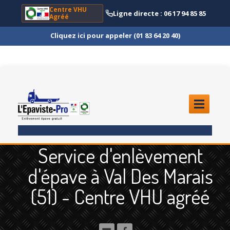
Centre VHU
Ligne directe : 06 17 94 85 85
Agréé
Cliquez ici pour appeler (01 83 64 20 40)
ACCUEIL
Service d'enlèvement
ENLÈVEMENT
ÉPAVE
d'épave à Val Des Marais
Quoi
?
(51) - Centre VHU agréé
Scooter
et Moto
Camion
et Poids Lourd