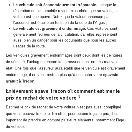
Centre
agréé VHU 94 : casse auto avec destruction
Le véhicule soit économiquement irréparable.
Lorsque la
réparation de l’automobile revient plus chère que sa valeur, la
Centre
agréé VHU 95 : casse auto avec destruction
voiture est une épave. Notez que la valeur annoncée par
l’assureur est établie en fonction de la cote de l’Argus ;
Le véhicule est gravement endommagé.
Ces voitures sont
DOCUMENTS
À JOINDRE
généralement retirées de la circulation, car elles représentent
aussi bien un danger pour les occupants que pour les autres
RACHAT
VÉHICULES
usages de la route.
CONTACT
Les véhicules gravement endommagés sont ceux dont les ceintures
de sécurité, l’airbag ou encore la carrosserie sont en très mauvais
état. Une fois que l’assureur aura établi que le véhicule est gravement
01 83 64 20 40
endommagé, il ne vous restera plus qu’à contacter votre
épaviste
gratuit à Trécon
.
Enlèvement épave Trécon 51: comment estimer le
prix de rachat de votre voiture ?
Estimer le prix de rachat de votre voiture n’est pas aussi compliqué
que vous pouvez le croire. En effet, pour obtenir le juste prix, il est
important de prendre en compte plusieurs éléments, notamment l’âge
du véhicule.