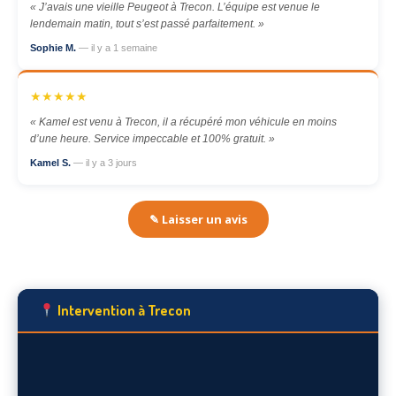
« J’avais une vieille Peugeot à Trecon. L’équipe est venue le
lendemain matin, tout s’est passé parfaitement. »
Sophie M.
— il y a 1 semaine
★★★★★
« Kamel est venu à Trecon, il a récupéré mon véhicule en moins
d’une heure. Service impeccable et 100% gratuit. »
Kamel S.
— il y a 3 jours
✎ Laisser un avis
Intervention à Trecon