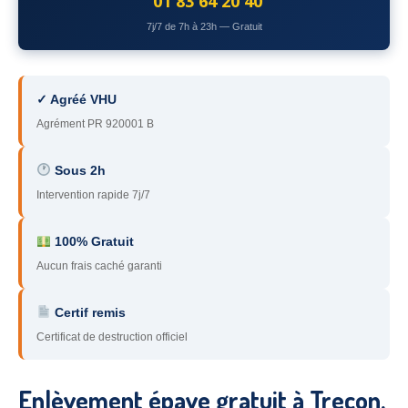
01 83 64 20 40
78
– Yvelines
7j/7 de 7h à 23h — Gratuit
92
– Hauts-de-Seine
93
– Seine-Saint-Denis
✓ Agréé VHU
Agrément PR 920001 B
94
– Val-de-Marne
95
– Val d’Oise
Sous 2h
Intervention rapide 7j/7
91
– Essonne
89
– Yonne
100% Gratuit
Aucun frais caché garanti
60
– Oise
Certif remis
51
– Marne
Certificat de destruction officiel
45
– Loiret
28
– Eure-et-Loir
Enlèvement épave gratuit à Trecon,