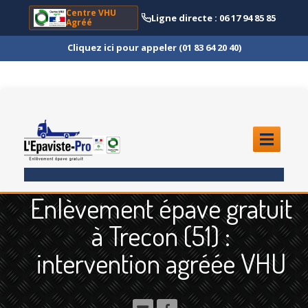
Centre VHU
Ligne directe : 06 17 94 85 85
Agréé
Cliquez ici pour appeler (01 83 64 20 40)
ACCUEIL
Enlèvement épave gratuit
ENLÈVEMENT
ÉPAVE
à Trecon (51) :
Quoi
?
intervention agréée VHU
Scooter
et Moto
Camion
et Poids Lourd