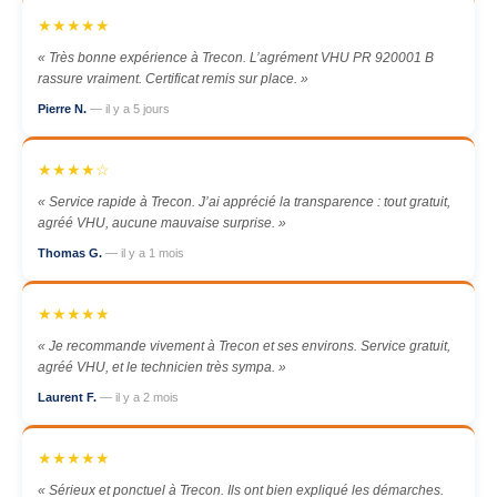
★★★★★
« Très bonne expérience à Trecon. L’agrément VHU PR 920001 B
rassure vraiment. Certificat remis sur place. »
Pierre N.
— il y a 5 jours
★★★★☆
« Service rapide à Trecon. J’ai apprécié la transparence : tout gratuit,
agréé VHU, aucune mauvaise surprise. »
Thomas G.
— il y a 1 mois
★★★★★
« Je recommande vivement à Trecon et ses environs. Service gratuit,
agréé VHU, et le technicien très sympa. »
Laurent F.
— il y a 2 mois
★★★★★
« Sérieux et ponctuel à Trecon. Ils ont bien expliqué les démarches.