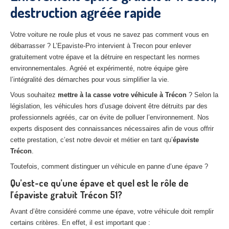
destruction agréée rapide
27
– Eure
10
– Aube
Votre voiture ne roule plus et vous ne savez pas comment vous en
débarrasser ? L’Epaviste-Pro intervient à Trecon pour enlever
02
– Aisne
gratuitement votre épave et la détruire en respectant les normes
environnementales. Agréé et expérimenté, notre équipe gère
Tous
les secteurs
l’intégralité des démarches pour vous simplifier la vie.
CENTRE
VHU AGRÉE
Vous souhaitez
mettre à la casse votre véhicule à Trécon
? Selon la
législation, les véhicules hors d’usage doivent être détruits par des
Centre
agréé VHU Paris 75 : casse auto avec destruction
professionnels agréés, car on évite de polluer l’environnement. Nos
experts disposent des connaissances nécessaires afin de vous offrir
Centre
agréé VHU 77 : casse auto avec destruction
cette prestation, c’est notre devoir et métier en tant qu’
épaviste
Trécon
.
Centre
agréé VHU 78 : casse auto avec destruction
Toutefois, comment distinguer un véhicule en panne d’une épave ?
Centre
agréé VHU 91 : casse auto avec destruction
Qu’est-ce qu’une épave et quel est le rôle de
l’épaviste gratuit Trécon 51?
Centre
agréé VHU 92 : casse auto avec destruction
Avant d’être considéré comme une épave, votre véhicule doit remplir
Centre
agréé VHU 93 : casse auto avec destruction
certains critères. En effet, il est important que :