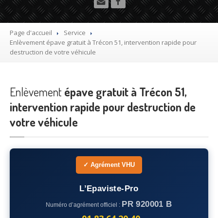
Utilitaire
Démolisseur
agrée VHU gratuit
Page d'accueil
Service
Enlèvement
épave gratuit à Trécon 51, intervention rapide pour
Mettre
à la casse sa voiture
destruction de votre véhicule
Dépollution
de véhicule hors d’usage gratuit
Enlèvement
Recyclage
épave gratuit à Trécon 51,
voiture usagée gratuit
intervention rapide pour destruction de
Destruction
de voiture agréé
votre véhicule
Epaviste
Gratuit
Rachat
voiture accidentée
✓ Agrément VHU
Où
?
L’Epaviste-Pro
75
– Paris
PR 920001 B
Numéro d’agrément officiel :
77
– Seine-et-Marne