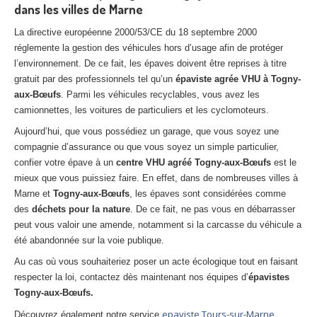
dans les villes de Marne
La directive européenne 2000/53/CE du 18 septembre 2000
réglemente la gestion des véhicules hors d’usage afin de protéger
l’environnement. De ce fait, les épaves doivent être reprises à titre
gratuit par des professionnels tel qu’un
épaviste agrée VHU à Togny-
aux-Bœufs
. Parmi les véhicules recyclables, vous avez les
camionnettes, les voitures de particuliers et les cyclomoteurs.
Aujourd’hui, que vous possédiez un garage, que vous soyez une
compagnie d’assurance ou que vous soyez un simple particulier,
confier votre épave à un
centre VHU agréé Togny-aux-Bœufs
est le
mieux que vous puissiez faire. En effet, dans de nombreuses villes à
Marne et
Togny-aux-Bœufs
, les épaves sont considérées comme
des
déchets pour la nature
. De ce fait, ne pas vous en débarrasser
peut vous valoir une amende, notamment si la carcasse du véhicule a
été abandonnée sur la voie publique.
Au cas où vous souhaiteriez poser un acte écologique tout en faisant
respecter la loi, contactez dès maintenant nos équipes d’
épavistes
Togny-aux-Bœufs.
epaviste Tours-sur-Marne
Découvrez également notre service