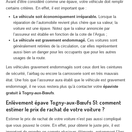
Avant d’être considéré comme une épave, votre véhicule doit remplir
Centre
agréé VHU 94 : casse auto avec destruction
certains critères. En effet, il est important que :
Centre
agréé VHU 95 : casse auto avec destruction
Le véhicule soit économiquement irréparable.
Lorsque la
réparation de l’automobile revient plus chère que sa valeur, la
voiture est une épave. Notez que la valeur annoncée par
DOCUMENTS
À JOINDRE
l’assureur est établie en fonction de la cote de l’Argus ;
Le véhicule est gravement endommagé.
Ces voitures sont
RACHAT
VÉHICULES
généralement retirées de la circulation, car elles représentent
aussi bien un danger pour les occupants que pour les autres
CONTACT
usages de la route.
Les véhicules gravement endommagés sont ceux dont les ceintures
01 83 64 20 40
de sécurité, l’airbag ou encore la carrosserie sont en très mauvais
état. Une fois que l’assureur aura établi que le véhicule est gravement
endommagé, il ne vous restera plus qu’à contacter votre
épaviste
gratuit à Togny-aux-Bœufs
.
Enlèvement épave Togny-aux-Bœufs 51: comment
estimer le prix de rachat de votre voiture ?
Estimer le prix de rachat de votre voiture n’est pas aussi compliqué
que vous pouvez le croire. En effet, pour obtenir le juste prix, il est
important de prendre en compte plusieurs éléments, notamment l’âge