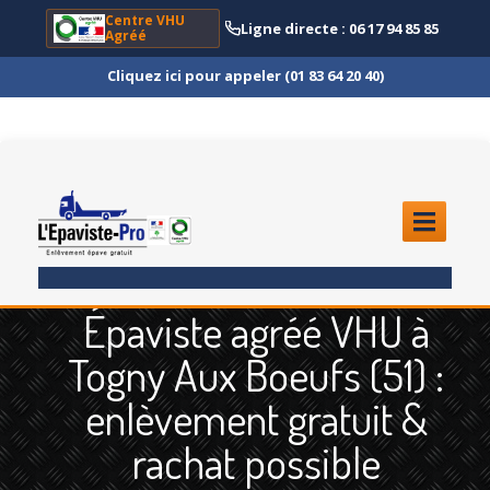
Centre VHU
Ligne directe : 06 17 94 85 85
Agréé
Cliquez ici pour appeler (01 83 64 20 40)
ACCUEIL
Épaviste agréé VHU à
ENLÈVEMENT
ÉPAVE
Togny Aux Boeufs (51) :
Quoi
?
enlèvement gratuit &
Scooter
et Moto
rachat possible
Camion
et Poids Lourd