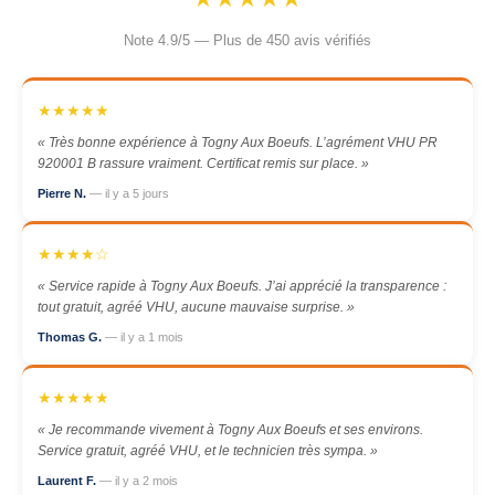
Note 4.9/5 — Plus de 450 avis vérifiés
★★★★★
« Très bonne expérience à Togny Aux Boeufs. L’agrément VHU PR
920001 B rassure vraiment. Certificat remis sur place. »
Pierre N.
— il y a 5 jours
★★★★☆
« Service rapide à Togny Aux Boeufs. J’ai apprécié la transparence :
tout gratuit, agréé VHU, aucune mauvaise surprise. »
Thomas G.
— il y a 1 mois
★★★★★
« Je recommande vivement à Togny Aux Boeufs et ses environs.
Service gratuit, agréé VHU, et le technicien très sympa. »
Laurent F.
— il y a 2 mois