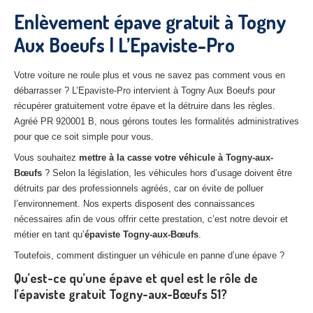
27
– Eure
Enlèvement épave gratuit à Togny
Aux Boeufs | L’Epaviste-Pro
10
– Aube
02
– Aisne
Votre voiture ne roule plus et vous ne savez pas comment vous en
débarrasser ? L’Epaviste-Pro intervient à Togny Aux Boeufs pour
Tous
les secteurs
récupérer gratuitement votre épave et la détruire dans les règles.
Agréé PR 920001 B, nous gérons toutes les formalités administratives
CENTRE
VHU AGRÉE
pour que ce soit simple pour vous.
Centre
agréé VHU Paris 75 : casse auto avec destruction
Vous souhaitez
mettre à la casse votre véhicule à Togny-aux-
Bœufs
? Selon la législation, les véhicules hors d’usage doivent être
Centre
agréé VHU 77 : casse auto avec destruction
détruits par des professionnels agréés, car on évite de polluer
l’environnement. Nos experts disposent des connaissances
Centre
agréé VHU 78 : casse auto avec destruction
nécessaires afin de vous offrir cette prestation, c’est notre devoir et
métier en tant qu’
épaviste Togny-aux-Bœufs
.
Centre
agréé VHU 91 : casse auto avec destruction
Toutefois, comment distinguer un véhicule en panne d’une épave ?
Centre
agréé VHU 92 : casse auto avec destruction
Qu’est-ce qu’une épave et quel est le rôle de
l’épaviste gratuit Togny-aux-Bœufs 51?
Centre
agréé VHU 93 : casse auto avec destruction