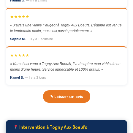
Fatima O.
— il y a 1 mois
★★★★★
« J’avais une vieille Peugeot à Togny Aux Boeufs. L’équipe est venue
le lendemain matin, tout s’est passé parfaitement. »
Sophie M.
— il y a 1 semaine
★★★★★
« Kamel est venu à Togny Aux Boeufs, il a récupéré mon véhicule en
moins d’une heure. Service impeccable et 100% gratuit. »
Kamel S.
— il y a 3 jours
✎ Laisser un avis
Intervention à Togny Aux Boeufs