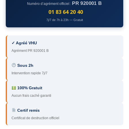
PR 920001 B
Numéro d’agrément officiel :
78
– Yvelines
01 83 64 20 40
92
– Hauts-de-Seine
7j/7 de 7h à 23h — Gratuit
93
– Seine-Saint-Denis
94
– Val-de-Marne
✓ Agréé VHU
Agrément PR 920001 B
95
– Val d’Oise
91
– Essonne
Sous 2h
Intervention rapide 7j/7
89
– Yonne
60
– Oise
100% Gratuit
Aucun frais caché garanti
51
– Marne
Certif remis
45
– Loiret
Certificat de destruction officiel
28
– Eure-et-Loir