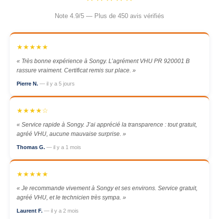
Note 4.9/5 — Plus de 450 avis vérifiés
★★★★★
« Très bonne expérience à Songy. L’agrément VHU PR 920001 B
rassure vraiment. Certificat remis sur place. »
Pierre N.
— il y a 5 jours
★★★★☆
« Service rapide à Songy. J’ai apprécié la transparence : tout gratuit,
agréé VHU, aucune mauvaise surprise. »
Thomas G.
— il y a 1 mois
★★★★★
« Je recommande vivement à Songy et ses environs. Service gratuit,
agréé VHU, et le technicien très sympa. »
Laurent F.
— il y a 2 mois