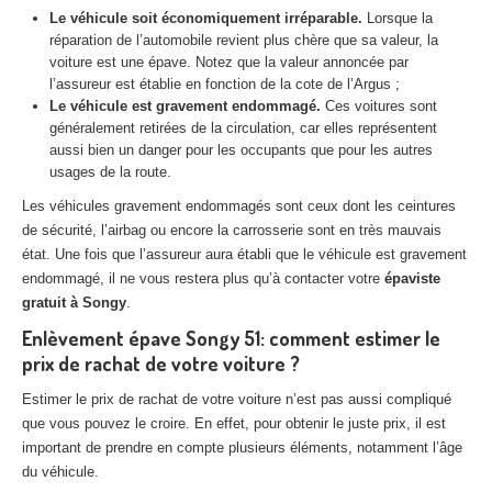
Centre
agréé VHU 94 : casse auto avec destruction
Le véhicule soit économiquement irréparable.
Lorsque la
réparation de l’automobile revient plus chère que sa valeur, la
Centre
agréé VHU 95 : casse auto avec destruction
voiture est une épave. Notez que la valeur annoncée par
l’assureur est établie en fonction de la cote de l’Argus ;
Le véhicule est gravement endommagé.
Ces voitures sont
DOCUMENTS
À JOINDRE
généralement retirées de la circulation, car elles représentent
aussi bien un danger pour les occupants que pour les autres
RACHAT
VÉHICULES
usages de la route.
CONTACT
Les véhicules gravement endommagés sont ceux dont les ceintures
de sécurité, l’airbag ou encore la carrosserie sont en très mauvais
état. Une fois que l’assureur aura établi que le véhicule est gravement
01 83 64 20 40
endommagé, il ne vous restera plus qu’à contacter votre
épaviste
gratuit à Songy
.
Enlèvement épave Songy 51: comment estimer le
prix de rachat de votre voiture ?
Estimer le prix de rachat de votre voiture n’est pas aussi compliqué
que vous pouvez le croire. En effet, pour obtenir le juste prix, il est
important de prendre en compte plusieurs éléments, notamment l’âge
du véhicule.