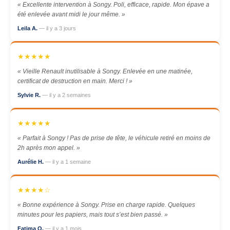
« Excellente intervention à Songy. Poli, efficace, rapide. Mon épave a
été enlevée avant midi le jour même. »
Leila A.
— il y a 3 jours
★★★★★
« Vieille Renault inutilisable à Songy. Enlevée en une matinée,
certificat de destruction en main. Merci ! »
Sylvie R.
— il y a 2 semaines
★★★★★
« Parfait à Songy ! Pas de prise de tête, le véhicule retiré en moins de
2h après mon appel. »
Aurélie H.
— il y a 1 semaine
★★★★☆
« Bonne expérience à Songy. Prise en charge rapide. Quelques
minutes pour les papiers, mais tout s’est bien passé. »
Fatima O.
— il y a 1 mois