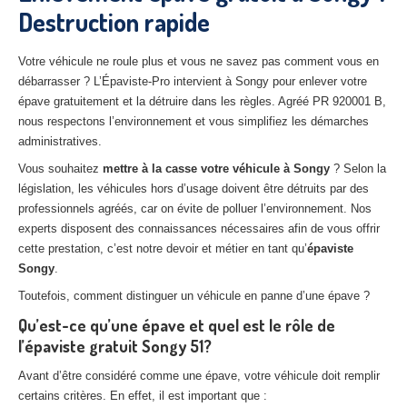
Destruction rapide
27
– Eure
10
– Aube
Votre véhicule ne roule plus et vous ne savez pas comment vous en
débarrasser ? L’Épaviste-Pro intervient à Songy pour enlever votre
02
– Aisne
épave gratuitement et la détruire dans les règles. Agréé PR 920001 B,
nous respectons l’environnement et vous simplifiez les démarches
Tous
les secteurs
administratives.
CENTRE
VHU AGRÉE
Vous souhaitez
mettre à la casse votre véhicule à Songy
? Selon la
législation, les véhicules hors d’usage doivent être détruits par des
Centre
agréé VHU Paris 75 : casse auto avec destruction
professionnels agréés, car on évite de polluer l’environnement. Nos
experts disposent des connaissances nécessaires afin de vous offrir
Centre
agréé VHU 77 : casse auto avec destruction
cette prestation, c’est notre devoir et métier en tant qu’
épaviste
Songy
.
Centre
agréé VHU 78 : casse auto avec destruction
Toutefois, comment distinguer un véhicule en panne d’une épave ?
Centre
agréé VHU 91 : casse auto avec destruction
Qu’est-ce qu’une épave et quel est le rôle de
l’épaviste gratuit Songy 51?
Centre
agréé VHU 92 : casse auto avec destruction
Avant d’être considéré comme une épave, votre véhicule doit remplir
Centre
agréé VHU 93 : casse auto avec destruction
certains critères. En effet, il est important que :