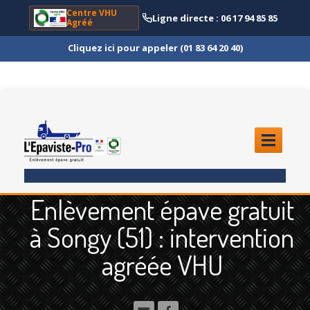
Centre VHU
Ligne directe : 06 17 94 85 85
Agréé
Cliquez ici pour appeler (01 83 64 20 40)
ACCUEIL
Enlèvement épave gratuit
ENLÈVEMENT
ÉPAVE
à Songy (51) : intervention
Quoi
?
agréée VHU
Scooter
et Moto
Camion
et Poids Lourd