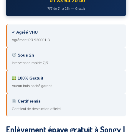
01 83 64 20 40
78
– Yvelines
7j/7 de 7h à 23h — Gratuit
92
– Hauts-de-Seine
93
– Seine-Saint-Denis
✓ Agréé VHU
Agrément PR 920001 B
94
– Val-de-Marne
95
– Val d’Oise
Sous 2h
Intervention rapide 7j/7
91
– Essonne
89
– Yonne
100% Gratuit
Aucun frais caché garanti
60
– Oise
Certif remis
51
– Marne
Certificat de destruction officiel
45
– Loiret
28
– Eure-et-Loir
Enlèvement épave gratuit à Songy |