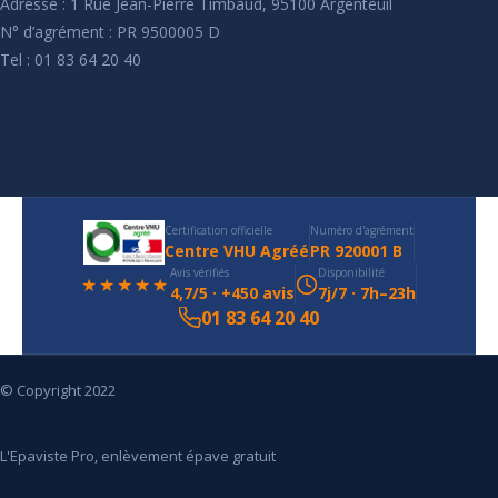
Adresse : 1 Rue Jean-Pierre Timbaud, 95100 Argenteuil
N° d’agrément : PR 9500005 D
Tel : 01 83 64 20 40
Certification officielle
Numéro d'agrément
Centre VHU Agréé
PR 920001 B
Avis vérifiés
Disponibilité
★★★★★
4,7/5 · +450 avis
7j/7 · 7h–23h
01 83 64 20 40
© Copyright 2022
L'Epaviste Pro, enlèvement épave gratuit