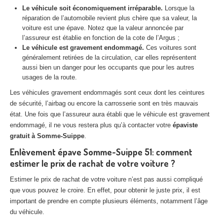
Centre
agréé VHU 94 : casse auto avec destruction
Le véhicule soit économiquement irréparable.
Lorsque la
réparation de l’automobile revient plus chère que sa valeur, la
Centre
agréé VHU 95 : casse auto avec destruction
voiture est une épave. Notez que la valeur annoncée par
l’assureur est établie en fonction de la cote de l’Argus ;
Le véhicule est gravement endommagé.
Ces voitures sont
DOCUMENTS
À JOINDRE
généralement retirées de la circulation, car elles représentent
aussi bien un danger pour les occupants que pour les autres
RACHAT
VÉHICULES
usages de la route.
CONTACT
Les véhicules gravement endommagés sont ceux dont les ceintures
de sécurité, l’airbag ou encore la carrosserie sont en très mauvais
état. Une fois que l’assureur aura établi que le véhicule est gravement
01 83 64 20 40
endommagé, il ne vous restera plus qu’à contacter votre
épaviste
gratuit à Somme-Suippe
.
Enlèvement épave Somme-Suippe 51: comment
estimer le prix de rachat de votre voiture ?
Estimer le prix de rachat de votre voiture n’est pas aussi compliqué
que vous pouvez le croire. En effet, pour obtenir le juste prix, il est
important de prendre en compte plusieurs éléments, notamment l’âge
du véhicule.