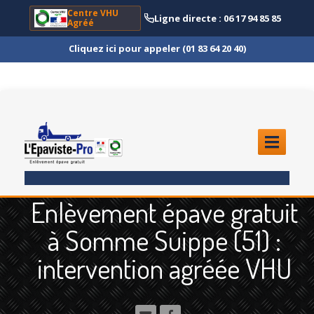
Centre VHU
Ligne directe : 06 17 94 85 85
Agréé
Cliquez ici pour appeler (01 83 64 20 40)
ACCUEIL
Enlèvement épave gratuit
ENLÈVEMENT
ÉPAVE
à Somme Suippe (51) :
Quoi
?
intervention agréée VHU
Scooter
et Moto
Camion
et Poids Lourd