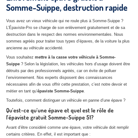
Somme-Suippe, destruction rapide
27
– Eure
10
– Aube
Vous avez un vieux véhicule qui ne roule plus à Somme-Suippe ?
L’Épaviste-Pro se charge de son enlèvement gratuitement et de sa
02
– Aisne
destruction dans le respect des normes environnementales. Nous
sommes agréés pour traiter tous types d’épaves, de la voiture la plus
Tous
les secteurs
ancienne au véhicule accidenté.
CENTRE
VHU AGRÉE
Vous souhaitez
mettre à la casse votre véhicule à Somme-
Suippe
? Selon la législation, les véhicules hors d’usage doivent être
Centre
agréé VHU Paris 75 : casse auto avec destruction
détruits par des professionnels agréés, car on évite de polluer
l’environnement. Nos experts disposent des connaissances
Centre
agréé VHU 77 : casse auto avec destruction
nécessaires afin de vous offrir cette prestation, c’est notre devoir et
métier en tant qu’
épaviste Somme-Suippe
.
Centre
agréé VHU 78 : casse auto avec destruction
Toutefois, comment distinguer un véhicule en panne d’une épave ?
Centre
agréé VHU 91 : casse auto avec destruction
Qu’est-ce qu’une épave et quel est le rôle de
l’épaviste gratuit Somme-Suippe 51?
Centre
agréé VHU 92 : casse auto avec destruction
Avant d’être considéré comme une épave, votre véhicule doit remplir
Centre
agréé VHU 93 : casse auto avec destruction
certains critères. En effet, il est important que :