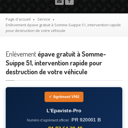
Utilitaire
Démolisseur
agrée VHU gratuit
Page d'accueil
Service
Enlèvement
épave gratuit à Somme-Suippe 51, intervention rapide
Mettre
à la casse sa voiture
pour destruction de votre véhicule
Dépollution
de véhicule hors d’usage gratuit
Enlèvement
Recyclage
épave gratuit à Somme-
voiture usagée gratuit
Suippe 51, intervention rapide pour
Destruction
de voiture agréé
destruction de votre véhicule
Epaviste
Gratuit
Rachat
voiture accidentée
✓ Agrément VHU
Où
?
L’Epaviste-Pro
75
– Paris
PR 920001 B
Numéro d’agrément officiel :
77
– Seine-et-Marne