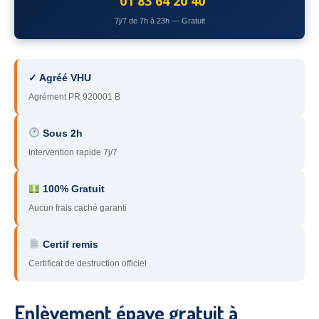
01 83 64 20 40
78
– Yvelines
7j/7 de 7h à 23h — Gratuit
92
– Hauts-de-Seine
93
– Seine-Saint-Denis
✓ Agréé VHU
Agrément PR 920001 B
94
– Val-de-Marne
95
– Val d’Oise
Sous 2h
Intervention rapide 7j/7
91
– Essonne
89
– Yonne
100% Gratuit
Aucun frais caché garanti
60
– Oise
Certif remis
51
– Marne
Certificat de destruction officiel
45
– Loiret
28
– Eure-et-Loir
Enlèvement épave gratuit à