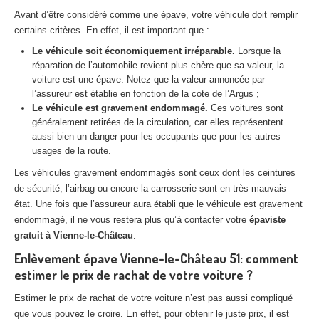
Centre
agréé VHU 94 : casse auto avec destruction
Avant d’être considéré comme une épave, votre véhicule doit remplir
certains critères. En effet, il est important que :
Centre
agréé VHU 95 : casse auto avec destruction
Le véhicule soit économiquement irréparable.
Lorsque la
réparation de l’automobile revient plus chère que sa valeur, la
DOCUMENTS
À JOINDRE
voiture est une épave. Notez que la valeur annoncée par
l’assureur est établie en fonction de la cote de l’Argus ;
RACHAT
VÉHICULES
Le véhicule est gravement endommagé.
Ces voitures sont
généralement retirées de la circulation, car elles représentent
CONTACT
aussi bien un danger pour les occupants que pour les autres
usages de la route.
01 83 64 20 40
Les véhicules gravement endommagés sont ceux dont les ceintures
de sécurité, l’airbag ou encore la carrosserie sont en très mauvais
état. Une fois que l’assureur aura établi que le véhicule est gravement
endommagé, il ne vous restera plus qu’à contacter votre
épaviste
gratuit à Vienne-le-Château
.
Enlèvement épave Vienne-le-Château 51: comment
estimer le prix de rachat de votre voiture ?
Estimer le prix de rachat de votre voiture n’est pas aussi compliqué
que vous pouvez le croire. En effet, pour obtenir le juste prix, il est