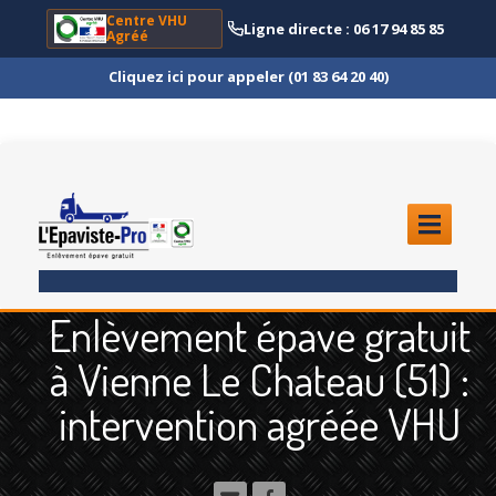
Centre VHU
Ligne directe : 06 17 94 85 85
Agréé
Cliquez ici pour appeler (01 83 64 20 40)
ACCUEIL
Enlèvement épave gratuit
ENLÈVEMENT
ÉPAVE
à Vienne Le Chateau (51) :
Quoi
?
intervention agréée VHU
Scooter
et Moto
Camion
et Poids Lourd