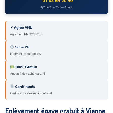
01 83 64 20 40
78
– Yvelines
7j/7 de 7h à 23h — Gratuit
92
– Hauts-de-Seine
93
– Seine-Saint-Denis
✓ Agréé VHU
Agrément PR 920001 B
94
– Val-de-Marne
95
– Val d’Oise
Sous 2h
Intervention rapide 7j/7
91
– Essonne
89
– Yonne
100% Gratuit
Aucun frais caché garanti
60
– Oise
Certif remis
51
– Marne
Certificat de destruction officiel
45
– Loiret
28
– Eure-et-Loir
Enlèvement épave gratuit à Vienne