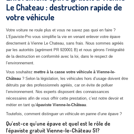
Le Chateau : destruction rapide de
27
– Eure
votre véhicule
10
– Aube
02
– Aisne
Votre voiture ne roule plus et vous ne savez pas quoi en faire ?
L’Epaviste-Pro vous simplifie la vie en venant enlever votre épave
Tous
les secteurs
directement à Vienne Le Chateau, sans frais. Nous sommes agréés
par les autorités (agrément PR 920001 B) et nous gérons l’intégralité
CENTRE
VHU AGRÉE
de la destruction en conformité avec la loi, dans le respect de
l’environnement.
Centre
agréé VHU Paris 75 : casse auto avec destruction
Vous souhaitez
mettre à la casse votre véhicule à Vienne-le-
Château
Centre
? Selon la législation, les véhicules hors d’usage doivent être
agréé VHU 77 : casse auto avec destruction
détruits par des professionnels agréés, car on évite de polluer
Centre
agréé VHU 78 : casse auto avec destruction
l’environnement. Nos experts disposent des connaissances
nécessaires afin de vous offrir cette prestation, c’est notre devoir et
Centre
agréé VHU 91 : casse auto avec destruction
métier en tant qu’
épaviste Vienne-le-Château
.
Toutefois, comment distinguer un véhicule en panne d’une épave ?
Centre
agréé VHU 92 : casse auto avec destruction
Qu’est-ce qu’une épave et quel est le rôle de
Centre
agréé VHU 93 : casse auto avec destruction
l’épaviste gratuit Vienne-le-Château 51?