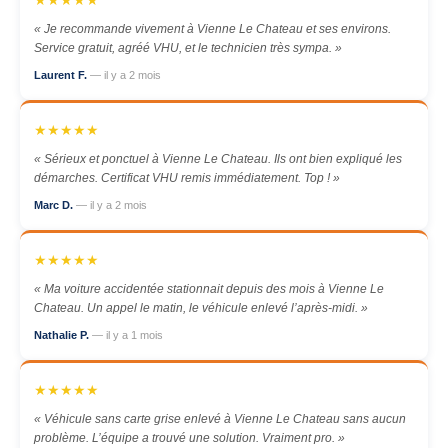
★★★★★
« Je recommande vivement à Vienne Le Chateau et ses environs.
Service gratuit, agréé VHU, et le technicien très sympa. »
Laurent F.
— il y a 2 mois
★★★★★
« Sérieux et ponctuel à Vienne Le Chateau. Ils ont bien expliqué les
démarches. Certificat VHU remis immédiatement. Top ! »
Marc D.
— il y a 2 mois
★★★★★
« Ma voiture accidentée stationnait depuis des mois à Vienne Le
Chateau. Un appel le matin, le véhicule enlevé l’après-midi. »
Nathalie P.
— il y a 1 mois
★★★★★
« Véhicule sans carte grise enlevé à Vienne Le Chateau sans aucun
problème. L’équipe a trouvé une solution. Vraiment pro. »