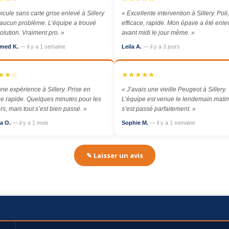
icule sans carte grise enlevé à Sillery
« Excellente intervention à Sillery. Poli,
aucun problème. L’équipe a trouvé
efficace, rapide. Mon épave a été enl
olution. Vraiment pro. »
avant midi le jour même. »
med K.
— il y a 1 semaine
Leila A.
— il y a 3 jours
★★☆
★★★★★
ne expérience à Sillery. Prise en
« J’avais une vieille Peugeot à Sillery.
e rapide. Quelques minutes pour les
L’équipe est venue le lendemain matin,
rs, mais tout s’est bien passé. »
s’est passé parfaitement. »
a O.
— il y a 1 mois
Sophie M.
— il y a 1 semaine
✎ Laisser un avis