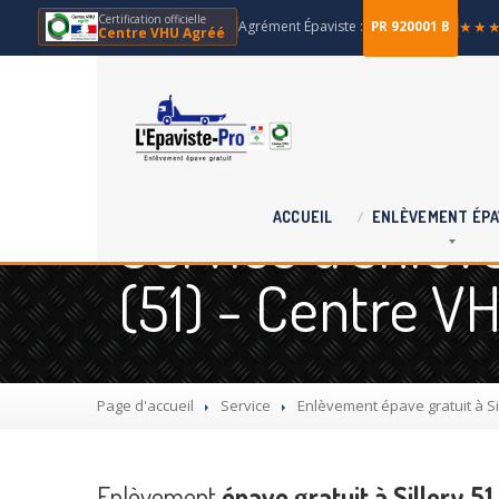
Certification officielle
Agrément Épaviste :
★★
PR 920001 B
Centre VHU Agréé
Service d'enlèv
ACCUEIL
ENLÈVEMENT
ÉPA
(51) - Centre V
Page d'accueil
Service
Enlèvement
épave gratuit à Si
Enlèvement
épave gratuit à Sillery 51