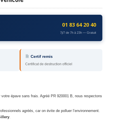
01 83 64 20 40
7j/7 de 7h à 23h — Gratuit
Certif remis
Certificat de destruction officiel
er votre épave sans frais. Agréé PR 920001 B, nous respectons
rofessionnels agréés, car on évite de polluer l’environnement.
illery
.