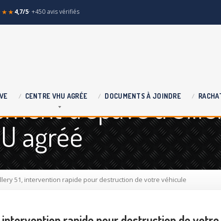
★★★
4,7/5
· +450 avis vérifiés
ement d'épave à Sille
VE
CENTRE
VHU AGRÉE
DOCUMENTS
À JOINDRE
RACHA
HU agréé
llery 51, intervention rapide pour destruction de votre véhicule
, intervention rapide pour destruction de votre