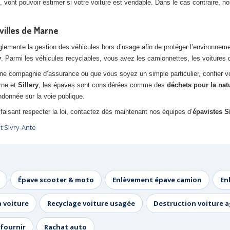
 vont pouvoir estimer si votre voiture est vendable. Dans le cas contraire, 
villes de Marne
ente la gestion des véhicules hors d’usage afin de protéger l’environnement. 
y
. Parmi les véhicules recyclables, vous avez les camionnettes, les voitures d
ne compagnie d’assurance ou que vous soyez un simple particulier, confier 
rne et
Sillery
, les épaves sont considérées comme des
déchets pour la nat
donnée sur la voie publique.
faisant respecter la loi, contactez dès maintenant nos équipes d’
épavistes Si
t Sivry-Ante
Épave scooter & moto
Enlèvement épave camion
En
a voiture
Recyclage voiture usagée
Destruction voiture 
fournir
Rachat auto