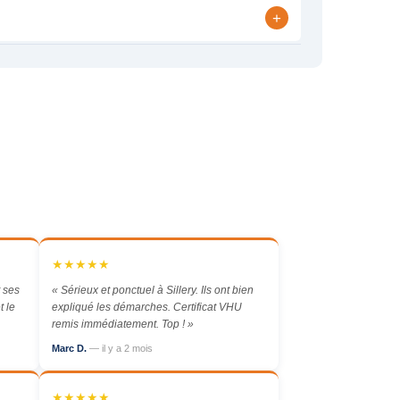
+
★★★★★
 ses
« Sérieux et ponctuel à Sillery. Ils ont bien
t le
expliqué les démarches. Certificat VHU
remis immédiatement. Top ! »
Marc D.
— il y a 2 mois
★★★★★