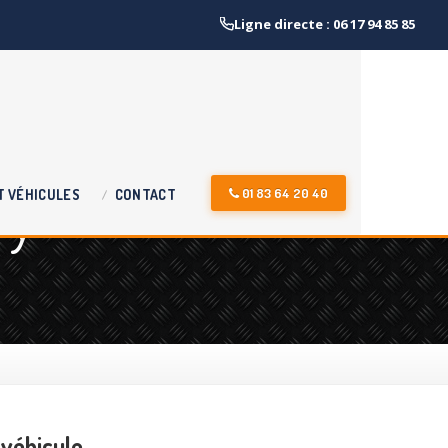
Ligne directe : 06 17 94 85 85
ry
01 83 64 20 40
T
VÉHICULES
CONTACT
 véhicule