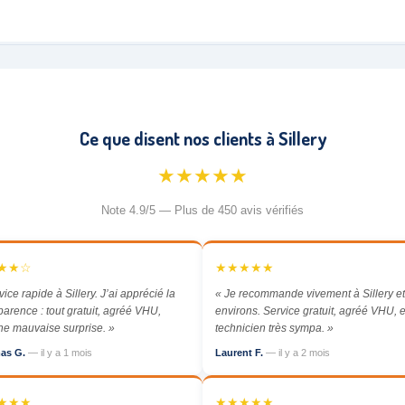
Ce que disent nos clients à Sillery
★★★★★
Note 4.9/5 — Plus de 450 avis vérifiés
★★☆
★★★★★
vice rapide à Sillery. J’ai apprécié la
« Je recommande vivement à Sillery et
parence : tout gratuit, agréé VHU,
environs. Service gratuit, agréé VHU, e
e mauvaise surprise. »
technicien très sympa. »
as G.
— il y a 1 mois
Laurent F.
— il y a 2 mois
★★★
★★★★★