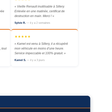
« Vieille Renault inutilisable à Sillery.
evée
Enlevée en une matinée, certificat de
destruction en main. Merci ! »
Sylvie R.
— il y a 2 semaines
★★★★★
« Kamel est venu à Sillery, il a récupéré
 tout
mon véhicule en moins d’une heure.
Service impeccable et 100% gratuit. »
Kamel S.
— il y a 3 jours