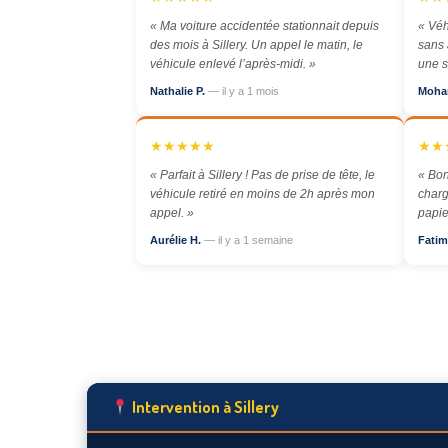
« Ma voiture accidentée stationnait depuis
« Véh
des mois à Sillery. Un appel le matin, le
sans 
véhicule enlevé l’après-midi. »
une s
Nathalie P.
— il y a 1 mois
Moha
★★★★★
★★
« Parfait à Sillery ! Pas de prise de tête, le
« Bon
véhicule retiré en moins de 2h après mon
charg
appel. »
papie
Aurélie H.
— il y a 1 semaine
Fatim
Intervention à Sillery