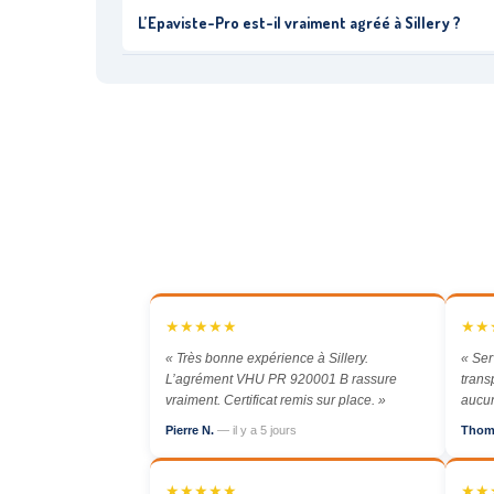
L’Epaviste-Pro est-il vraiment agréé à Sillery ?
★★★★★
★★
« Très bonne expérience à Sillery.
« Ser
L’agrément VHU PR 920001 B rassure
trans
vraiment. Certificat remis sur place. »
aucun
Pierre N.
— il y a 5 jours
Thom
★★★★★
★★