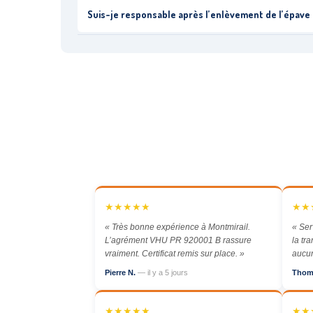
Suis-je responsable après l’enlèvement de l’épave 
★★★★★
★★
« Très bonne expérience à Montmirail.
« Ser
L’agrément VHU PR 920001 B rassure
la tr
vraiment. Certificat remis sur place. »
aucun
Pierre N.
— il y a 5 jours
Thom
★★★★★
★★