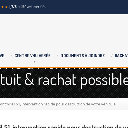
★★★
4,7/5
· +450 avis vérifiés
VHU à Montmirail (51) 
VE
CENTRE
VHU AGRÉE
DOCUMENTS
À JOINDRE
RACHA
uit & rachat possibl
ntmirail 51, intervention rapide pour destruction de votre véhicule
 51, intervention rapide pour destruction de v