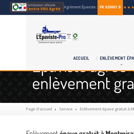
Certification officielle
Agrément Épaviste :
★★
PR 920001 B
Centre VHU Agréé
Épaviste agréé 
ACCUEIL
ENLÈVEMENT
ÉPA
enlèvement grat
Page d'accueil
Service
Enlèvement
épave gratuit à Mo
Enlèvement
épave gratuit à Montmirail