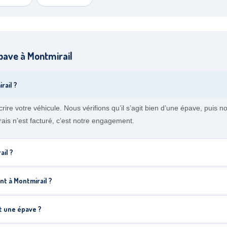
pave à Montmirail
rail ?
crire votre véhicule. Nous vérifions qu’il s’agit bien d’une épave, puis
ais n’est facturé, c’est notre engagement.
ail ?
t à Montmirail ?
t une épave ?