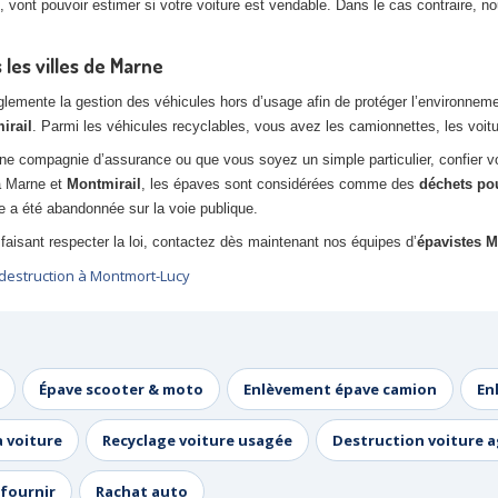
 vont pouvoir estimer si votre voiture est vendable. Dans le cas contraire, 
les villes de Marne
ente la gestion des véhicules hors d’usage afin de protéger l’environnement. 
irail
. Parmi les véhicules recyclables, vous avez les camionnettes, les voitu
ne compagnie d’assurance ou que vous soyez un simple particulier, confier 
 à Marne et
Montmirail
, les épaves sont considérées comme des
déchets pou
 a été abandonnée sur la voie publique.
faisant respecter la loi, contactez dès maintenant nos équipes d’
épavistes M
estruction à Montmort-Lucy
Épave scooter & moto
Enlèvement épave camion
En
a voiture
Recyclage voiture usagée
Destruction voiture 
fournir
Rachat auto