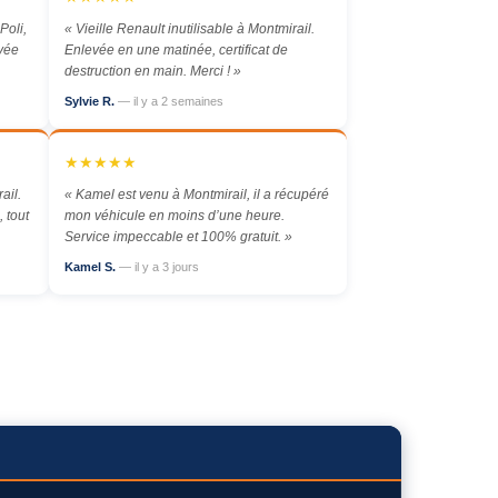
Poli,
« Vieille Renault inutilisable à Montmirail.
evée
Enlevée en une matinée, certificat de
destruction en main. Merci ! »
Sylvie R.
— il y a 2 semaines
★★★★★
ail.
« Kamel est venu à Montmirail, il a récupéré
 tout
mon véhicule en moins d’une heure.
Service impeccable et 100% gratuit. »
Kamel S.
— il y a 3 jours