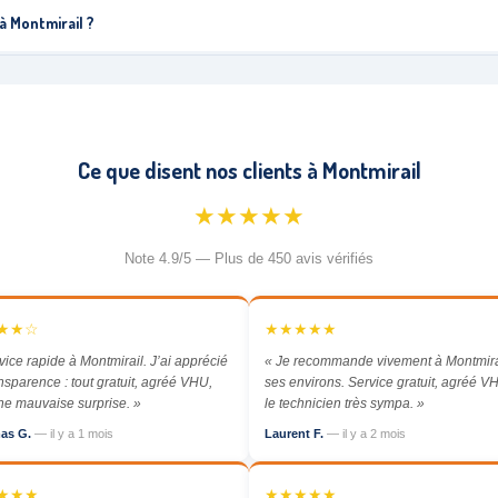
à Montmirail ?
Ce que disent nos clients à Montmirail
★★★★★
Note 4.9/5 — Plus de 450 avis vérifiés
★★☆
★★★★★
vice rapide à Montmirail. J’ai apprécié
« Je recommande vivement à Montmirai
ansparence : tout gratuit, agréé VHU,
ses environs. Service gratuit, agréé VH
e mauvaise surprise. »
le technicien très sympa. »
as G.
— il y a 1 mois
Laurent F.
— il y a 2 mois
★★★
★★★★★