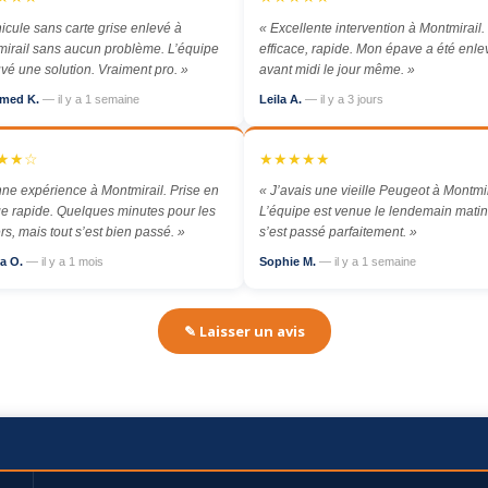
icule sans carte grise enlevé à
« Excellente intervention à Montmirail. 
irail sans aucun problème. L’équipe
efficace, rapide. Mon épave a été enl
uvé une solution. Vraiment pro. »
avant midi le jour même. »
med K.
— il y a 1 semaine
Leila A.
— il y a 3 jours
★★☆
★★★★★
ne expérience à Montmirail. Prise en
« J’avais une vieille Peugeot à Montmir
e rapide. Quelques minutes pour les
L’équipe est venue le lendemain matin,
rs, mais tout s’est bien passé. »
s’est passé parfaitement. »
a O.
— il y a 1 mois
Sophie M.
— il y a 1 semaine
✎ Laisser un avis