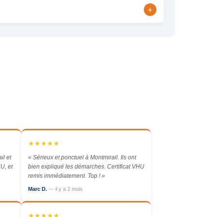
+
★★★★★
l et
« Sérieux et ponctuel à Montmirail. Ils ont
U, et
bien expliqué les démarches. Certificat VHU
remis immédiatement. Top ! »
Marc D.
— il y a 2 mois
★★★★★