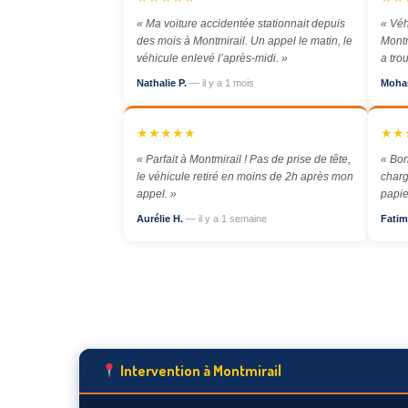
« Ma voiture accidentée stationnait depuis
« Véh
des mois à Montmirail. Un appel le matin, le
Montm
véhicule enlevé l’après-midi. »
a tro
Nathalie P.
— il y a 1 mois
Moha
★★★★★
★★
« Parfait à Montmirail ! Pas de prise de tête,
« Bon
le véhicule retiré en moins de 2h après mon
charg
appel. »
papie
Aurélie H.
— il y a 1 semaine
Fatim
Intervention à Montmirail