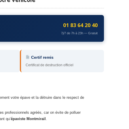
01 83 64 20 40
7j/7 de 7h à 23h — Gratuit
Certif remis
Certificat de destruction officiel
ement votre épave et la détruire dans le respect de
des professionnels agréés, car on évite de polluer
ant qu’
épaviste Montmirail
.