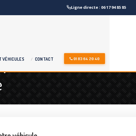
Ligne directe : 06 17 94 85 85
:
01 83 64 20 40
T
VÉHICULES
CONTACT
e
otre véhicule