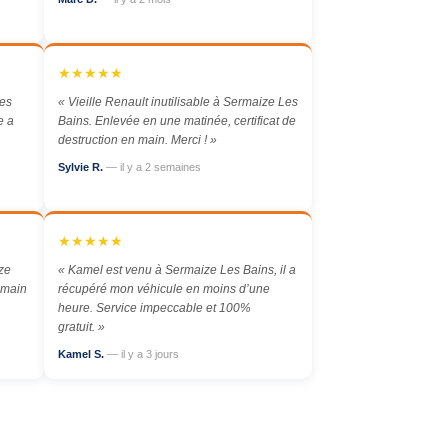
★★★★★
Les
« Vieille Renault inutilisable à Sermaize Les
e a
Bains. Enlevée en une matinée, certificat de
destruction en main. Merci ! »
Sylvie R.
— il y a 2 semaines
★★★★★
ze
« Kamel est venu à Sermaize Les Bains, il a
emain
récupéré mon véhicule en moins d’une
heure. Service impeccable et 100%
gratuit. »
Kamel S.
— il y a 3 jours