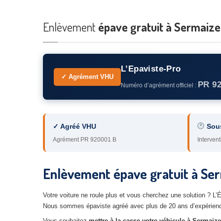
Enlèvement
épave gratuit à Sermaize-
L’Epaviste-Pro
✓ Agrément VHU
PR 9
Numéro d’agrément officiel :
✓ Agréé VHU
Sou
Agrément PR 920001 B
Intervent
Enlèvement épave gratuit à Se
Votre voiture ne roule plus et vous cherchez une solution ? L
Nous sommes épaviste agréé avec plus de 20 ans d’expérience
Vous souhaitez
mettre à la casse votre véhicule à Sermaize