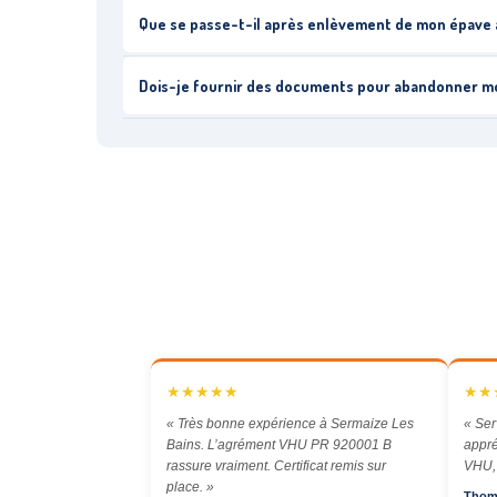
Que se passe-t-il après enlèvement de mon épave à
Dois-je fournir des documents pour abandonner mo
★★★★★
★★
« Très bonne expérience à Sermaize Les
« Ser
Bains. L’agrément VHU PR 920001 B
appré
rassure vraiment. Certificat remis sur
VHU, 
place. »
Thom