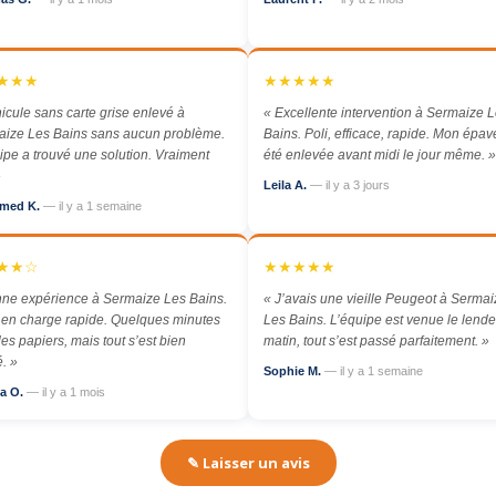
★★★
★★★★★
icule sans carte grise enlevé à
« Excellente intervention à Sermaize 
ize Les Bains sans aucun problème.
Bains. Poli, efficace, rapide. Mon épav
ipe a trouvé une solution. Vraiment
été enlevée avant midi le jour même. »
»
Leila A.
— il y a 3 jours
med K.
— il y a 1 semaine
★★☆
★★★★★
ne expérience à Sermaize Les Bains.
« J’avais une vieille Peugeot à Sermai
 en charge rapide. Quelques minutes
Les Bains. L’équipe est venue le lend
les papiers, mais tout s’est bien
matin, tout s’est passé parfaitement. »
. »
Sophie M.
— il y a 1 semaine
a O.
— il y a 1 mois
✎ Laisser un avis