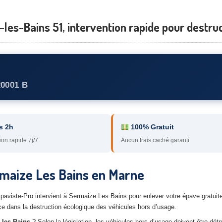
les-Bains 51, intervention rapide pour destruc
20001 B
s 2h
100% Gratuit
ion rapide 7j/7
Aucun frais caché garanti
rmaize Les Bains en Marne
’Épaviste-Pro intervient à Sermaize Les Bains pour enlever votre épave gratui
 dans la destruction écologique des véhicules hors d’usage.
-les-Bains
? Selon la législation, les véhicules hors d’usage doivent être détr