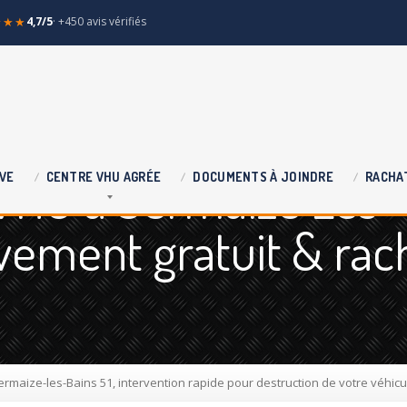
★★★
4,7/5
· +450 avis vérifiés
 VHU à Sermaize Les
VE
CENTRE
VHU AGRÉE
DOCUMENTS
À JOINDRE
RACHA
èvement gratuit & rac
ermaize-les-Bains 51, intervention rapide pour destruction de votre véhicu