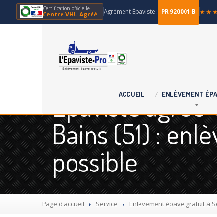
Certification officielle
Agrément Épaviste :
★★
PR 920001 B
Centre VHU Agréé
Épaviste agréé
ACCUEIL
ENLÈVEMENT
ÉPA
Bains (51) : enl
possible
Page d'accueil
Service
Enlèvement
épave gratuit à S