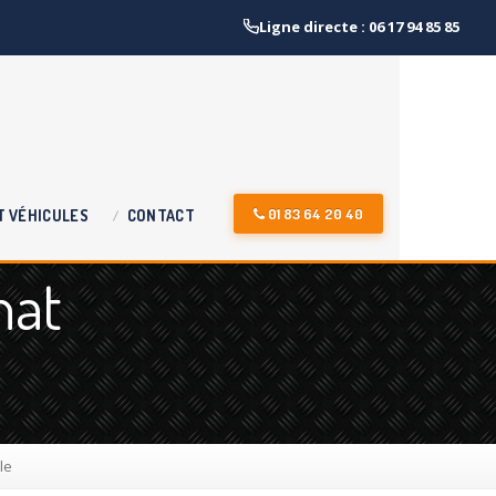
Ligne directe : 06 17 94 85 85
01 83 64 20 40
T
VÉHICULES
CONTACT
hat
le