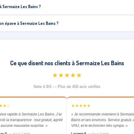
 Sermaize Les Bains ?
n épave à Sermaize Les Bains ?
Ce que disent nos clients à Sermaize Les Bains
★★★★★
Note 4.9/5 — Plus de 450 avis vérifiés
★★☆
★★★★★
vice rapide à Sermaize Les Bains. J’ai
« Je recommande vivement à Sermaiz
cié la transparence : tout gratuit, agréé
Bains et ses environs. Service gratuit,
aucune mauvaise surprise. »
VHU, et le technicien très sympa. »
as G.
— il y a 1 mois
Laurent F.
— il y a 2 mois