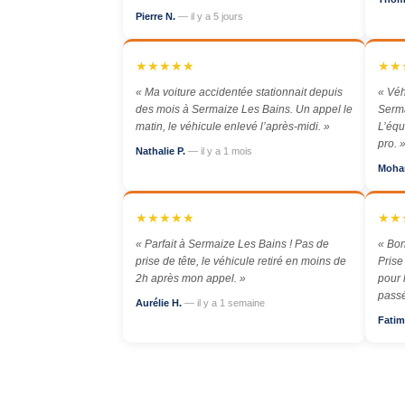
Pierre N.
— il y a 5 jours
★★★★★
★★
« Ma voiture accidentée stationnait depuis
« Véh
des mois à Sermaize Les Bains. Un appel le
Serma
matin, le véhicule enlevé l’après-midi. »
L’équ
pro. 
Nathalie P.
— il y a 1 mois
Moha
★★★★★
★★
« Parfait à Sermaize Les Bains ! Pas de
« Bon
prise de tête, le véhicule retiré en moins de
Prise
2h après mon appel. »
pour 
passé
Aurélie H.
— il y a 1 semaine
Fatim