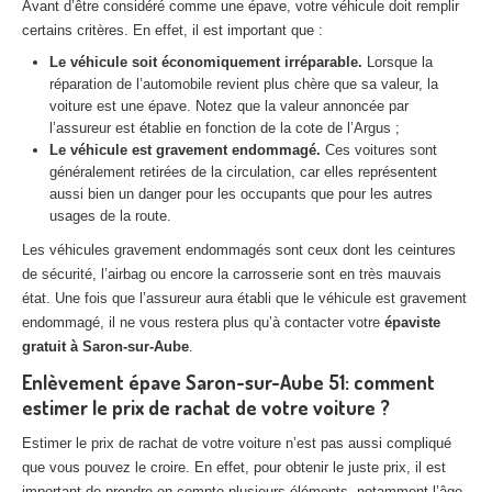
Avant d’être considéré comme une épave, votre véhicule doit remplir
Centre
agréé VHU 94 : casse auto avec destruction
certains critères. En effet, il est important que :
Centre
agréé VHU 95 : casse auto avec destruction
Le véhicule soit économiquement irréparable.
Lorsque la
réparation de l’automobile revient plus chère que sa valeur, la
voiture est une épave. Notez que la valeur annoncée par
DOCUMENTS
À JOINDRE
l’assureur est établie en fonction de la cote de l’Argus ;
Le véhicule est gravement endommagé.
Ces voitures sont
RACHAT
VÉHICULES
généralement retirées de la circulation, car elles représentent
aussi bien un danger pour les occupants que pour les autres
CONTACT
usages de la route.
Les véhicules gravement endommagés sont ceux dont les ceintures
01 83 64 20 40
de sécurité, l’airbag ou encore la carrosserie sont en très mauvais
état. Une fois que l’assureur aura établi que le véhicule est gravement
endommagé, il ne vous restera plus qu’à contacter votre
épaviste
gratuit à Saron-sur-Aube
.
Enlèvement épave Saron-sur-Aube 51: comment
estimer le prix de rachat de votre voiture ?
Estimer le prix de rachat de votre voiture n’est pas aussi compliqué
que vous pouvez le croire. En effet, pour obtenir le juste prix, il est
important de prendre en compte plusieurs éléments, notamment l’âge