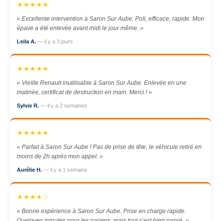
★★★★★
« Excellente intervention à Saron Sur Aube. Poli, efficace, rapide. Mon
épave a été enlevée avant midi le jour même. »
Leila A.
— il y a 3 jours
★★★★★
« Vieille Renault inutilisable à Saron Sur Aube. Enlevée en une
matinée, certificat de destruction en main. Merci ! »
Sylvie R.
— il y a 2 semaines
★★★★★
« Parfait à Saron Sur Aube ! Pas de prise de tête, le véhicule retiré en
moins de 2h après mon appel. »
Aurélie H.
— il y a 1 semaine
★★★★☆
« Bonne expérience à Saron Sur Aube. Prise en charge rapide.
Quelques minutes pour les papiers, mais tout s’est bien passé. »