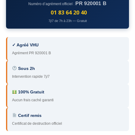
PR 920001 B
Numéro d’agrément officiel :
78
– Yvelines
01 83 64 20 40
92
– Hauts-de-Seine
7j/7 de 7h à 23h — Gratuit
93
– Seine-Saint-Denis
94
– Val-de-Marne
✓ Agréé VHU
Agrément PR 920001 B
95
– Val d’Oise
91
– Essonne
Sous 2h
Intervention rapide 7j/7
89
– Yonne
60
– Oise
100% Gratuit
Aucun frais caché garanti
51
– Marne
Certif remis
45
– Loiret
Certificat de destruction officiel
28
– Eure-et-Loir