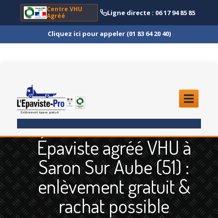
Centre VHU
Ligne directe : 06 17 94 85 85
Agréé
Cliquez ici pour appeler (01 83 64 20 40)
ACCUEIL
Épaviste agréé VHU à
ENLÈVEMENT
ÉPAVE
Saron Sur Aube (51) :
Quoi
?
enlèvement gratuit &
Scooter
et Moto
rachat possible
Camion
et Poids Lourd