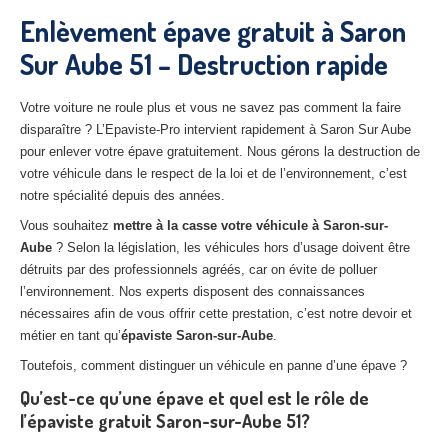
27
– Eure
Enlèvement épave gratuit à Saron
Sur Aube 51 – Destruction rapide
10
– Aube
02
– Aisne
Votre voiture ne roule plus et vous ne savez pas comment la faire
disparaître ? L’Epaviste-Pro intervient rapidement à Saron Sur Aube
Tous
les secteurs
pour enlever votre épave gratuitement. Nous gérons la destruction de
votre véhicule dans le respect de la loi et de l’environnement, c’est
CENTRE
VHU AGRÉE
notre spécialité depuis des années.
Centre
agréé VHU Paris 75 : casse auto avec destruction
Vous souhaitez
mettre à la casse votre véhicule à Saron-sur-
Aube
? Selon la législation, les véhicules hors d’usage doivent être
Centre
agréé VHU 77 : casse auto avec destruction
détruits par des professionnels agréés, car on évite de polluer
l’environnement. Nos experts disposent des connaissances
Centre
agréé VHU 78 : casse auto avec destruction
nécessaires afin de vous offrir cette prestation, c’est notre devoir et
métier en tant qu’
épaviste Saron-sur-Aube
.
Centre
agréé VHU 91 : casse auto avec destruction
Toutefois, comment distinguer un véhicule en panne d’une épave ?
Centre
agréé VHU 92 : casse auto avec destruction
Qu’est-ce qu’une épave et quel est le rôle de
l’épaviste gratuit Saron-sur-Aube 51?
Centre
agréé VHU 93 : casse auto avec destruction