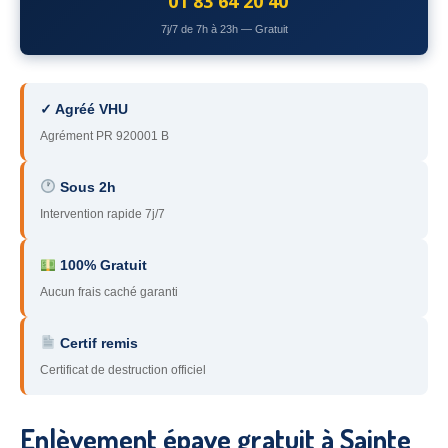
01 83 64 20 40
78
– Yvelines
7j/7 de 7h à 23h — Gratuit
92
– Hauts-de-Seine
93
– Seine-Saint-Denis
✓ Agréé VHU
Agrément PR 920001 B
94
– Val-de-Marne
95
– Val d’Oise
Sous 2h
Intervention rapide 7j/7
91
– Essonne
89
– Yonne
100% Gratuit
Aucun frais caché garanti
60
– Oise
Certif remis
51
– Marne
Certificat de destruction officiel
45
– Loiret
28
– Eure-et-Loir
Enlèvement épave gratuit à Sainte