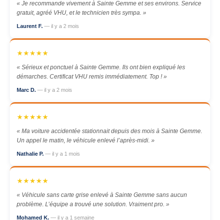
« Je recommande vivement à Sainte Gemme et ses environs. Service
gratuit, agréé VHU, et le technicien très sympa. »
Laurent F.
— il y a 2 mois
★★★★★
« Sérieux et ponctuel à Sainte Gemme. Ils ont bien expliqué les
démarches. Certificat VHU remis immédiatement. Top ! »
Marc D.
— il y a 2 mois
★★★★★
« Ma voiture accidentée stationnait depuis des mois à Sainte Gemme.
Un appel le matin, le véhicule enlevé l’après-midi. »
Nathalie P.
— il y a 1 mois
★★★★★
« Véhicule sans carte grise enlevé à Sainte Gemme sans aucun
problème. L’équipe a trouvé une solution. Vraiment pro. »
Mohamed K.
— il y a 1 semaine