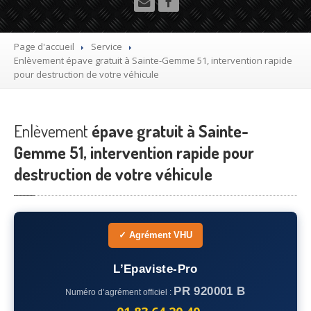
Utilitaire
Démolisseur
agrée VHU gratuit
Page d'accueil
Service
Enlèvement
épave gratuit à Sainte-Gemme 51, intervention rapide
Mettre
à la casse sa voiture
pour destruction de votre véhicule
Dépollution
de véhicule hors d’usage gratuit
Enlèvement
Recyclage
épave gratuit à Sainte-
voiture usagée gratuit
Gemme 51, intervention rapide pour
Destruction
de voiture agréé
destruction de votre véhicule
Epaviste
Gratuit
Rachat
voiture accidentée
✓ Agrément VHU
Où
?
L’Epaviste-Pro
75
– Paris
PR 920001 B
Numéro d’agrément officiel :
77
– Seine-et-Marne