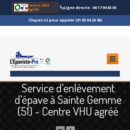
Centre VHU
Ligne directe : 06 17 94 85 85
Agréé
Cliquez ici pour appeler (01 83 64 20 40)
ACCUEIL
Service d'enlèvement
ENLÈVEMENT
ÉPAVE
d'épave à Sainte Gemme
Quoi
?
(51) - Centre VHU agréé
Scooter
et Moto
Camion
et Poids Lourd