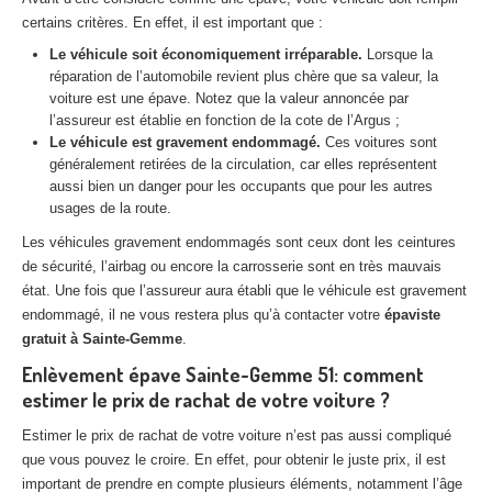
Centre
agréé VHU 94 : casse auto avec destruction
certains critères. En effet, il est important que :
Le véhicule soit économiquement irréparable.
Lorsque la
Centre
agréé VHU 95 : casse auto avec destruction
réparation de l’automobile revient plus chère que sa valeur, la
voiture est une épave. Notez que la valeur annoncée par
DOCUMENTS
À JOINDRE
l’assureur est établie en fonction de la cote de l’Argus ;
Le véhicule est gravement endommagé.
Ces voitures sont
RACHAT
VÉHICULES
généralement retirées de la circulation, car elles représentent
aussi bien un danger pour les occupants que pour les autres
CONTACT
usages de la route.
Les véhicules gravement endommagés sont ceux dont les ceintures
01 83 64 20 40
de sécurité, l’airbag ou encore la carrosserie sont en très mauvais
état. Une fois que l’assureur aura établi que le véhicule est gravement
endommagé, il ne vous restera plus qu’à contacter votre
épaviste
gratuit à Sainte-Gemme
.
Enlèvement épave Sainte-Gemme 51: comment
estimer le prix de rachat de votre voiture ?
Estimer le prix de rachat de votre voiture n’est pas aussi compliqué
que vous pouvez le croire. En effet, pour obtenir le juste prix, il est
important de prendre en compte plusieurs éléments, notamment l’âge