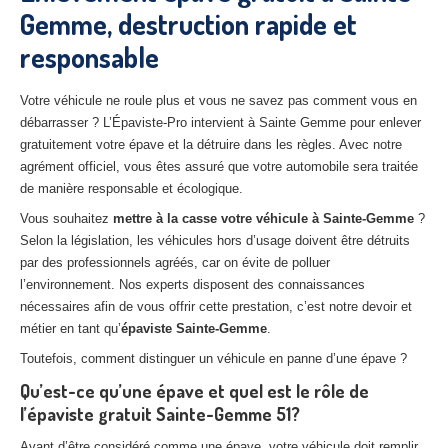
Gemme, destruction rapide et
27
– Eure
responsable
10
– Aube
02
– Aisne
Votre véhicule ne roule plus et vous ne savez pas comment vous en
débarrasser ? L’Épaviste-Pro intervient à Sainte Gemme pour enlever
Tous
les secteurs
gratuitement votre épave et la détruire dans les règles. Avec notre
agrément officiel, vous êtes assuré que votre automobile sera traitée
CENTRE
VHU AGRÉE
de manière responsable et écologique.
Vous souhaitez
mettre à la casse votre véhicule à Sainte-Gemme
?
Centre
agréé VHU Paris 75 : casse auto avec destruction
Selon la législation, les véhicules hors d’usage doivent être détruits
par des professionnels agréés, car on évite de polluer
Centre
agréé VHU 77 : casse auto avec destruction
l’environnement. Nos experts disposent des connaissances
Centre
agréé VHU 78 : casse auto avec destruction
nécessaires afin de vous offrir cette prestation, c’est notre devoir et
métier en tant qu’
épaviste Sainte-Gemme
.
Centre
agréé VHU 91 : casse auto avec destruction
Toutefois, comment distinguer un véhicule en panne d’une épave ?
Centre
agréé VHU 92 : casse auto avec destruction
Qu’est-ce qu’une épave et quel est le rôle de
l’épaviste gratuit Sainte-Gemme 51?
Centre
agréé VHU 93 : casse auto avec destruction
Avant d’être considéré comme une épave, votre véhicule doit remplir