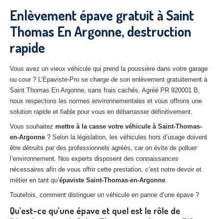
27
– Eure
Enlèvement épave gratuit à Saint
Thomas En Argonne, destruction
10
– Aube
rapide
02
– Aisne
Tous
les secteurs
Vous avez un vieux véhicule qui prend la poussière dans votre garage
ou cour ? L’Epaviste-Pro se charge de son enlèvement gratuitement à
CENTRE
VHU AGRÉE
Saint Thomas En Argonne, sans frais cachés. Agréé PR 920001 B,
nous respectons les normes environnementales et vous offrons une
Centre
agréé VHU Paris 75 : casse auto avec destruction
solution rapide et fiable pour vous en débarrasser définitivement.
Vous souhaitez
mettre à la casse votre véhicule à Saint-Thomas-
Centre
agréé VHU 77 : casse auto avec destruction
en-Argonne
? Selon la législation, les véhicules hors d’usage doivent
être détruits par des professionnels agréés, car on évite de polluer
Centre
agréé VHU 78 : casse auto avec destruction
l’environnement. Nos experts disposent des connaissances
Centre
agréé VHU 91 : casse auto avec destruction
nécessaires afin de vous offrir cette prestation, c’est notre devoir et
métier en tant qu’
épaviste Saint-Thomas-en-Argonne
.
Centre
agréé VHU 92 : casse auto avec destruction
Toutefois, comment distinguer un véhicule en panne d’une épave ?
Centre
agréé VHU 93 : casse auto avec destruction
Qu’est-ce qu’une épave et quel est le rôle de