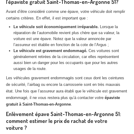
l’épaviste gratuit Saint-Thomas-en-Argonne 51?
Centre
agréé VHU 94 : casse auto avec destruction
Avant d’être considéré comme une épave, votre véhicule doit remplir
Centre
agréé VHU 95 : casse auto avec destruction
certains critères. En effet, il est important que :
Le véhicule soit économiquement irréparable.
Lorsque la
DOCUMENTS
À JOINDRE
réparation de l’automobile revient plus chère que sa valeur, la
voiture est une épave. Notez que la valeur annoncée par
RACHAT
VÉHICULES
l’assureur est établie en fonction de la cote de l’Argus ;
Le véhicule est gravement endommagé.
Ces voitures sont
CONTACT
généralement retirées de la circulation, car elles représentent
aussi bien un danger pour les occupants que pour les autres
usages de la route.
01 83 64 20 40
Les véhicules gravement endommagés sont ceux dont les ceintures
de sécurité, l’airbag ou encore la carrosserie sont en très mauvais
état. Une fois que l’assureur aura établi que le véhicule est gravement
endommagé, il ne vous restera plus qu’à contacter votre
épaviste
gratuit à Saint-Thomas-en-Argonne
.
Enlèvement épave Saint-Thomas-en-Argonne 51:
comment estimer le prix de rachat de votre
voiture ?