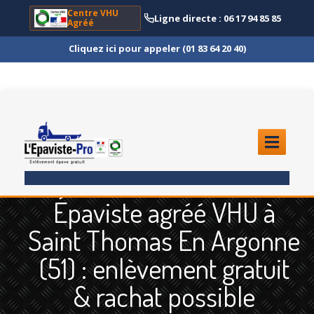
Centre VHU
Ligne directe : 06 17 94 85 85
Agréé
Cliquez ici pour appeler (01 83 64 20 40)
ACCUEIL
Épaviste agréé VHU à
ENLÈVEMENT
ÉPAVE
Saint Thomas En Argonne
Quoi
?
(51) : enlèvement gratuit
Scooter
et Moto
& rachat possible
Camion
et Poids Lourd