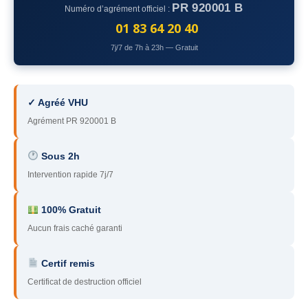
PR 920001 B
Numéro d’agrément officiel :
78
– Yvelines
01 83 64 20 40
92
– Hauts-de-Seine
7j/7 de 7h à 23h — Gratuit
93
– Seine-Saint-Denis
94
– Val-de-Marne
✓ Agréé VHU
Agrément PR 920001 B
95
– Val d’Oise
91
– Essonne
Sous 2h
Intervention rapide 7j/7
89
– Yonne
60
– Oise
100% Gratuit
Aucun frais caché garanti
51
– Marne
Certif remis
45
– Loiret
Certificat de destruction officiel
28
– Eure-et-Loir