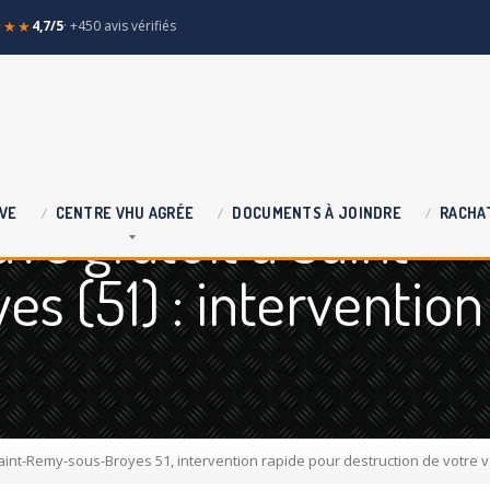
★★★
4,7/5
· +450 avis vérifiés
e gratuit à Saint
VE
CENTRE
VHU AGRÉE
DOCUMENTS
À JOINDRE
RACHA
s (51) : intervention
aint-Remy-sous-Broyes 51, intervention rapide pour destruction de votre v