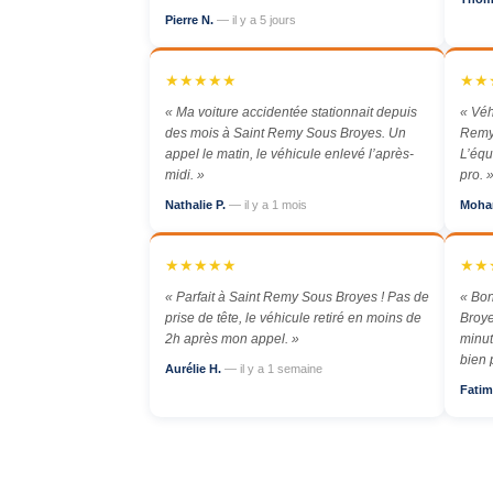
Pierre N.
— il y a 5 jours
★★★★★
★★
« Ma voiture accidentée stationnait depuis
« Véh
des mois à Saint Remy Sous Broyes. Un
Remy
appel le matin, le véhicule enlevé l’après-
L’équ
midi. »
pro. 
Nathalie P.
— il y a 1 mois
Moha
★★★★★
★★
« Parfait à Saint Remy Sous Broyes ! Pas de
« Bo
prise de tête, le véhicule retiré en moins de
Broye
2h après mon appel. »
minut
bien 
Aurélie H.
— il y a 1 semaine
Fatim