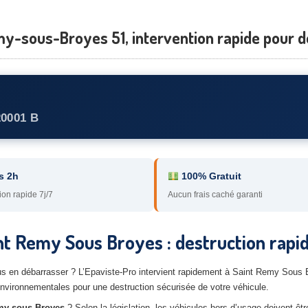
y-sous-Broyes 51, intervention rapide pour d
20001 B
s 2h
100% Gratuit
ion rapide 7j/7
Aucun frais caché garanti
nt Remy Sous Broyes : destruction rapid
us en débarrasser ? L’Epaviste-Pro intervient rapidement à Saint Remy Sous 
vironnementales pour une destruction sécurisée de votre véhicule.
emy-sous-Broyes
? Selon la législation, les véhicules hors d’usage doivent êtr