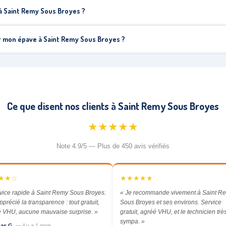
à Saint Remy Sous Broyes ?
r mon épave à Saint Remy Sous Broyes ?
Ce que disent nos clients à Saint Remy Sous Broyes
★★★★★
Note 4.9/5 — Plus de 450 avis vérifiés
★★☆
★★★★★
vice rapide à Saint Remy Sous Broyes.
« Je recommande vivement à Saint R
apprécié la transparence : tout gratuit,
Sous Broyes et ses environs. Service
 VHU, aucune mauvaise surprise. »
gratuit, agréé VHU, et le technicien trè
sympa. »
as G.
— il y a 1 mois