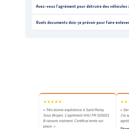
Avez-vous l’agrément pour détruire des véhicules 
Quels documents dois-je prévoir pour faire enleve
★★★★★
★★
« Très bonne expérience à Saint Remy
« Ser
Sous Broyes. L’agrément VHU PR 920001
J’ai 
B rassure vraiment. Certificat remis sur
agréé
place. »
Thom