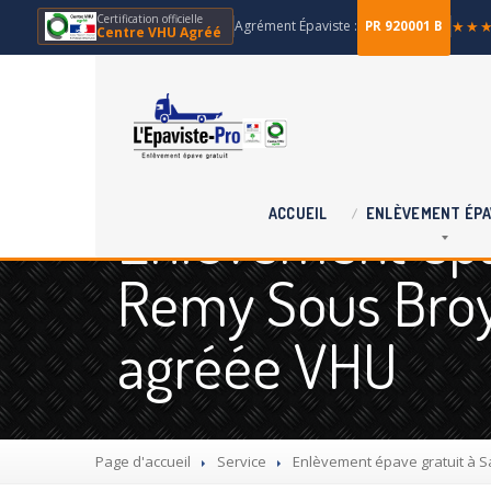
Certification officielle
Agrément Épaviste :
★★
PR 920001 B
Centre VHU Agréé
Enlèvement épav
ACCUEIL
ENLÈVEMENT
ÉPA
Remy Sous Broye
agréée VHU
Page d'accueil
Service
Enlèvement
épave gratuit à S