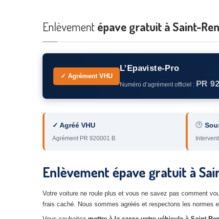
Enlèvement
épave gratuit à Saint-Rem
L’Epaviste-Pro
✓ Agrément VHU
PR 9
Numéro d’agrément officiel :
✓ Agréé VHU
Sou
Agrément PR 920001 B
Intervent
Enlèvement épave gratuit à Sai
Votre voiture ne roule plus et vous ne savez pas comment vo
frais caché. Nous sommes agréés et respectons les normes en
Vous souhaitez
mettre à la casse votre véhicule à Saint-R