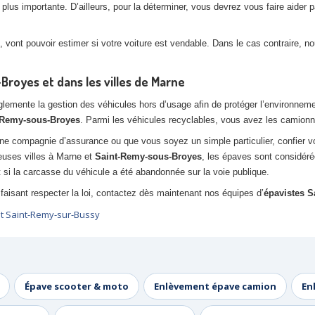
lus importante. D’ailleurs, pour la déterminer, vous devrez vous faire aider p
 vont pouvoir estimer si votre voiture est vendable. Dans le cas contraire, 
royes et dans les villes de Marne
ente la gestion des véhicules hors d’usage afin de protéger l’environnement. 
t-Remy-sous-Broyes
. Parmi les véhicules recyclables, vous avez les camionne
ne compagnie d’assurance ou que vous soyez un simple particulier, confier 
euses villes à Marne et
Saint-Remy-sous-Broyes
, les épaves sont considé
i la carcasse du véhicule a été abandonnée sur la voie publique.
faisant respecter la loi, contactez dès maintenant nos équipes d’
épavistes S
t Saint-Remy-sur-Bussy
Épave scooter & moto
Enlèvement épave camion
En