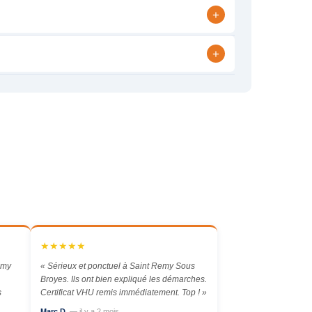
+
+
★★★★★
emy
« Sérieux et ponctuel à Saint Remy Sous
Broyes. Ils ont bien expliqué les démarches.
s
Certificat VHU remis immédiatement. Top ! »
Marc D.
— il y a 2 mois