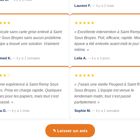
Laurent F.
— il y a 2 mois
★★★
★★★★★
icule sans carte grise enlevé à Saint
« Excellente intervention à Saint Remy
 Sous Broyes sans aucun problème.
Sous Broyes. Poli, efficace, rapide. Mo
ipe a trouvé une solution. Vraiment
épave a été enlevée avant midi le jour
»
même. »
med K.
— il y a 1 semaine
Leila A.
— il y a 3 jours
★★☆
★★★★★
nne expérience à Saint Remy Sous
« J’avais une vieille Peugeot à Saint 
s. Prise en charge rapide. Quelques
Sous Broyes. L’équipe est venue le
es pour les papiers, mais tout s’est
lendemain matin, tout s’est passé
passé. »
parfaitement. »
a O.
— il y a 1 mois
Sophie M.
— il y a 1 semaine
✎ Laisser un avis