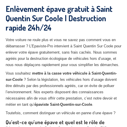
27
– Eure
Enlèvement épave gratuit à Saint
Quentin Sur Coole | Destruction
10
– Aube
rapide 24h/24
02
– Aisne
Tous
les secteurs
Votre voiture ne roule plus et vous ne savez pas comment vous en
débarrasser ? L’Epaviste-Pro intervient à Saint Quentin Sur Coole pour
CENTRE
VHU AGRÉE
enlever votre épave gratuitement, sans frais cachés. Nous sommes
agréés pour la destruction écologique de véhicules hors d’usage, et
Centre
agréé VHU Paris 75 : casse auto avec destruction
nous nous déplaçons rapidement pour vous simplifier les démarches.
Vous souhaitez
mettre à la casse votre véhicule à Saint-Quentin-
Centre
agréé VHU 77 : casse auto avec destruction
sur-Coole
? Selon la législation, les véhicules hors d’usage doivent
être détruits par des professionnels agréés, car on évite de polluer
Centre
agréé VHU 78 : casse auto avec destruction
l’environnement. Nos experts disposent des connaissances
Centre
agréé VHU 91 : casse auto avec destruction
nécessaires afin de vous offrir cette prestation, c’est notre devoir et
métier en tant qu’
épaviste Saint-Quentin-sur-Coole
.
Centre
agréé VHU 92 : casse auto avec destruction
Toutefois, comment distinguer un véhicule en panne d’une épave ?
Centre
agréé VHU 93 : casse auto avec destruction
Qu’est-ce qu’une épave et quel est le rôle de