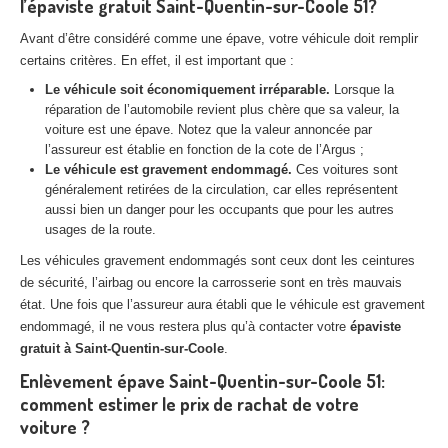
l’épaviste gratuit Saint-Quentin-sur-Coole 51?
Centre
agréé VHU 94 : casse auto avec destruction
Avant d’être considéré comme une épave, votre véhicule doit remplir
Centre
agréé VHU 95 : casse auto avec destruction
certains critères. En effet, il est important que :
Le véhicule soit économiquement irréparable.
Lorsque la
DOCUMENTS
À JOINDRE
réparation de l’automobile revient plus chère que sa valeur, la
voiture est une épave. Notez que la valeur annoncée par
RACHAT
VÉHICULES
l’assureur est établie en fonction de la cote de l’Argus ;
Le véhicule est gravement endommagé.
Ces voitures sont
CONTACT
généralement retirées de la circulation, car elles représentent
aussi bien un danger pour les occupants que pour les autres
usages de la route.
01 83 64 20 40
Les véhicules gravement endommagés sont ceux dont les ceintures
de sécurité, l’airbag ou encore la carrosserie sont en très mauvais
état. Une fois que l’assureur aura établi que le véhicule est gravement
endommagé, il ne vous restera plus qu’à contacter votre
épaviste
gratuit à Saint-Quentin-sur-Coole
.
Enlèvement épave Saint-Quentin-sur-Coole 51:
comment estimer le prix de rachat de votre
voiture ?