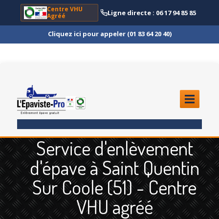
Centre VHU
Ligne directe : 06 17 94 85 85
Agréé
Cliquez ici pour appeler (01 83 64 20 40)
ACCUEIL
Service d'enlèvement
ENLÈVEMENT
ÉPAVE
d'épave à Saint Quentin
Quoi
?
Sur Coole (51) - Centre
Scooter
et Moto
VHU agréé
Camion
et Poids Lourd