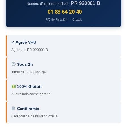
PR 920001 B
Numéro d’agrément officiel :
78
– Yvelines
01 83 64 20 40
92
– Hauts-de-Seine
7j/7 de 7h à 23h — Gratuit
93
– Seine-Saint-Denis
94
– Val-de-Marne
✓ Agréé VHU
Agrément PR 920001 B
95
– Val d’Oise
91
– Essonne
Sous 2h
Intervention rapide 7j/7
89
– Yonne
60
– Oise
100% Gratuit
Aucun frais caché garanti
51
– Marne
Certif remis
45
– Loiret
Certificat de destruction officiel
28
– Eure-et-Loir