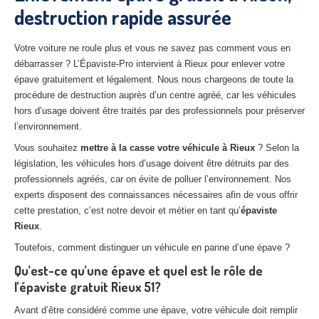
destruction rapide assurée
27
– Eure
10
– Aube
Votre voiture ne roule plus et vous ne savez pas comment vous en
débarrasser ? L’Épaviste-Pro intervient à Rieux pour enlever votre
02
– Aisne
épave gratuitement et légalement. Nous nous chargeons de toute la
procédure de destruction auprès d’un centre agréé, car les véhicules
Tous
les secteurs
hors d’usage doivent être traités par des professionnels pour préserver
l’environnement.
CENTRE
VHU AGRÉE
Vous souhaitez
mettre à la casse votre véhicule à Rieux
? Selon la
Centre
agréé VHU Paris 75 : casse auto avec destruction
législation, les véhicules hors d’usage doivent être détruits par des
professionnels agréés, car on évite de polluer l’environnement. Nos
Centre
agréé VHU 77 : casse auto avec destruction
experts disposent des connaissances nécessaires afin de vous offrir
cette prestation, c’est notre devoir et métier en tant qu’
épaviste
Centre
agréé VHU 78 : casse auto avec destruction
Rieux
.
Centre
agréé VHU 91 : casse auto avec destruction
Toutefois, comment distinguer un véhicule en panne d’une épave ?
Qu’est-ce qu’une épave et quel est le rôle de
Centre
agréé VHU 92 : casse auto avec destruction
l’épaviste gratuit Rieux 51?
Centre
agréé VHU 93 : casse auto avec destruction
Avant d’être considéré comme une épave, votre véhicule doit remplir