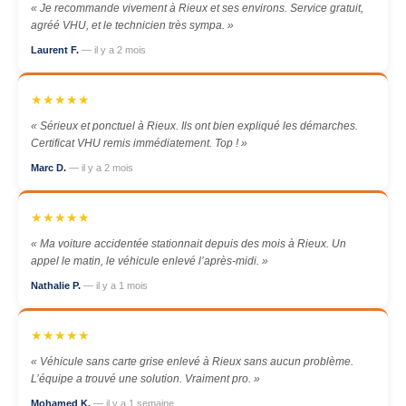
« Je recommande vivement à Rieux et ses environs. Service gratuit,
agréé VHU, et le technicien très sympa. »
Laurent F.
— il y a 2 mois
★★★★★
« Sérieux et ponctuel à Rieux. Ils ont bien expliqué les démarches.
Certificat VHU remis immédiatement. Top ! »
Marc D.
— il y a 2 mois
★★★★★
« Ma voiture accidentée stationnait depuis des mois à Rieux. Un
appel le matin, le véhicule enlevé l’après-midi. »
Nathalie P.
— il y a 1 mois
★★★★★
« Véhicule sans carte grise enlevé à Rieux sans aucun problème.
L’équipe a trouvé une solution. Vraiment pro. »
Mohamed K.
— il y a 1 semaine