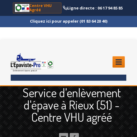
Centre VHU
Ligne directe : 06 17 94 85 85
Agréé
Cliquez ici pour appeler (01 83 64 20 40)
ACCUEIL
Service d'enlèvement
ENLÈVEMENT
ÉPAVE
d'épave à Rieux (51) -
Quoi
?
Centre VHU agréé
Scooter
et Moto
Camion
et Poids Lourd