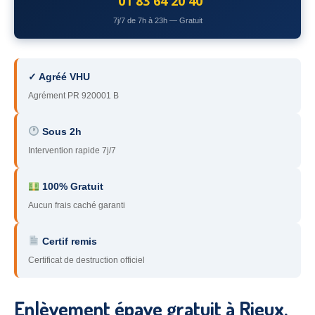
01 83 64 20 40
78
– Yvelines
7j/7 de 7h à 23h — Gratuit
92
– Hauts-de-Seine
93
– Seine-Saint-Denis
✓ Agréé VHU
Agrément PR 920001 B
94
– Val-de-Marne
95
– Val d’Oise
Sous 2h
Intervention rapide 7j/7
91
– Essonne
89
– Yonne
100% Gratuit
Aucun frais caché garanti
60
– Oise
Certif remis
51
– Marne
Certificat de destruction officiel
45
– Loiret
28
– Eure-et-Loir
Enlèvement épave gratuit à Rieux,