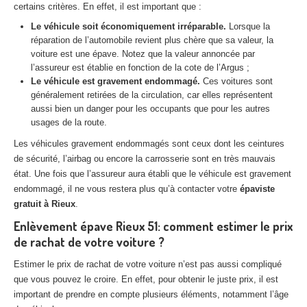
certains critères. En effet, il est important que :
Centre
agréé VHU 94 : casse auto avec destruction
Le véhicule soit économiquement irréparable.
Lorsque la
Centre
agréé VHU 95 : casse auto avec destruction
réparation de l’automobile revient plus chère que sa valeur, la
voiture est une épave. Notez que la valeur annoncée par
l’assureur est établie en fonction de la cote de l’Argus ;
DOCUMENTS
À JOINDRE
Le véhicule est gravement endommagé.
Ces voitures sont
généralement retirées de la circulation, car elles représentent
RACHAT
VÉHICULES
aussi bien un danger pour les occupants que pour les autres
CONTACT
usages de la route.
Les véhicules gravement endommagés sont ceux dont les ceintures
de sécurité, l’airbag ou encore la carrosserie sont en très mauvais
01 83 64 20 40
état. Une fois que l’assureur aura établi que le véhicule est gravement
endommagé, il ne vous restera plus qu’à contacter votre
épaviste
gratuit à Rieux
.
Enlèvement épave Rieux 51: comment estimer le prix
de rachat de votre voiture ?
Estimer le prix de rachat de votre voiture n’est pas aussi compliqué
que vous pouvez le croire. En effet, pour obtenir le juste prix, il est
important de prendre en compte plusieurs éléments, notamment l’âge