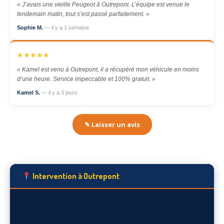
« J’avais une vieille Peugeot à Outrepont. L’équipe est venue le
lendemain matin, tout s’est passé parfaitement. »
Sophie M.
— il y a 1 semaine
★★★★★
« Kamel est venu à Outrepont, il a récupéré mon véhicule en moins
d’une heure. Service impeccable et 100% gratuit. »
Kamel S.
— il y a 3 jours
✎ Laisser un avis
Intervention à Outrepont