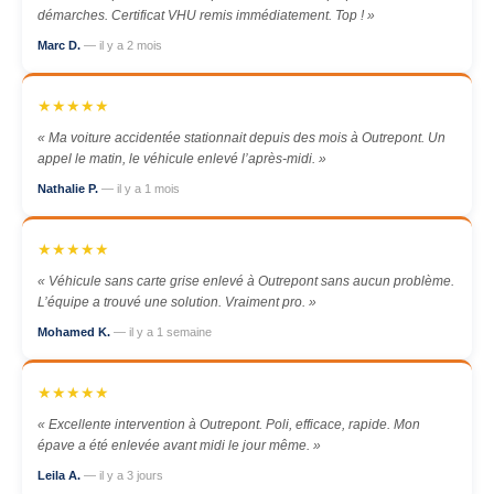
démarches. Certificat VHU remis immédiatement. Top ! »
Marc D.
— il y a 2 mois
★★★★★
« Ma voiture accidentée stationnait depuis des mois à Outrepont. Un
appel le matin, le véhicule enlevé l’après-midi. »
Nathalie P.
— il y a 1 mois
★★★★★
« Véhicule sans carte grise enlevé à Outrepont sans aucun problème.
L’équipe a trouvé une solution. Vraiment pro. »
Mohamed K.
— il y a 1 semaine
★★★★★
« Excellente intervention à Outrepont. Poli, efficace, rapide. Mon
épave a été enlevée avant midi le jour même. »
Leila A.
— il y a 3 jours