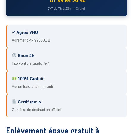
01 83 64 20 40
78
– Yvelines
7j/7 de 7h à 23h — Gratuit
92
– Hauts-de-Seine
93
– Seine-Saint-Denis
✓ Agréé VHU
Agrément PR 920001 B
94
– Val-de-Marne
95
– Val d’Oise
Sous 2h
Intervention rapide 7j/7
91
– Essonne
89
– Yonne
100% Gratuit
Aucun frais caché garanti
60
– Oise
Certif remis
51
– Marne
Certificat de destruction officiel
45
– Loiret
28
– Eure-et-Loir
Enlèvement épave gratuit à