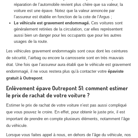
réparation de l’automobile revient plus chère que sa valeur, la
Centre
agréé VHU 94 : casse auto avec destruction
voiture est une épave. Notez que la valeur annoncée par
l’assureur est établie en fonction de la cote de l’Argus ;
Centre
agréé VHU 95 : casse auto avec destruction
Le véhicule est gravement endommagé.
Ces voitures sont
généralement retirées de la circulation, car elles représentent
DOCUMENTS
À JOINDRE
aussi bien un danger pour les occupants que pour les autres
usages de la route.
RACHAT
VÉHICULES
Les véhicules gravement endommagés sont ceux dont les ceintures
CONTACT
de sécurité, l’airbag ou encore la carrosserie sont en très mauvais
état. Une fois que l’assureur aura établi que le véhicule est gravement
endommagé, il ne vous restera plus qu’à contacter votre
épaviste
01 83 64 20 40
gratuit à Outrepont
.
Enlèvement épave Outrepont 51: comment estimer
le prix de rachat de votre voiture ?
Estimer le prix de rachat de votre voiture n’est pas aussi compliqué
que vous pouvez le croire. En effet, pour obtenir le juste prix, il est
important de prendre en compte plusieurs éléments, notamment l’âge
du véhicule.
Lorsque vous faites appel à nous, en dehors de l’âge du véhicule, nos