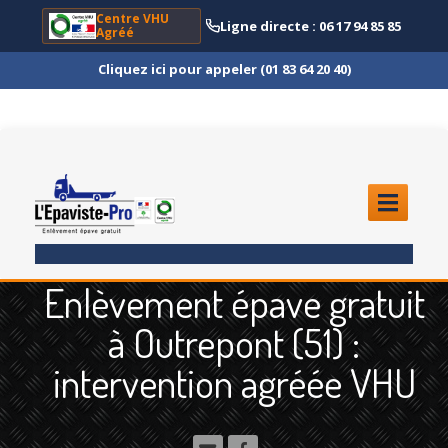
Centre VHU
Ligne directe : 06 17 94 85 85
Agréé
Cliquez ici pour appeler (01 83 64 20 40)
ACCUEIL
Enlèvement épave gratuit
ENLÈVEMENT
ÉPAVE
à Outrepont (51) :
Quoi
?
intervention agréée VHU
Scooter
et Moto
Camion
et Poids Lourd