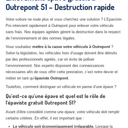
Outrepont 51 – Destruction rapide
27
– Eure
10
– Aube
Votre voiture ne roule plus et vous cherchez une solution ? L’Epaviste-
Pro intervient rapidement à Outrepont pour enlever votre véhicule
02
– Aisne
sans frais. Nos équipes agréées gèrent la destruction dans le respect
de l’environnement et des normes légales.
Tous
les secteurs
Vous souhaitez
mettre à la casse votre véhicule à Outrepont
?
CENTRE
VHU AGRÉE
Selon la législation, les véhicules hors d’usage doivent être détruits
par des professionnels agréés, car on évite de polluer
Centre
agréé VHU Paris 75 : casse auto avec destruction
l’environnement. Nos experts disposent des connaissances
nécessaires afin de vous offrir cette prestation, c’est notre devoir et
Centre
agréé VHU 77 : casse auto avec destruction
métier en tant qu’
épaviste Outrepont
.
Centre
agréé VHU 78 : casse auto avec destruction
Toutefois, comment distinguer un véhicule en panne d’une épave ?
Qu’est-ce qu’une épave et quel est le rôle de
Centre
agréé VHU 91 : casse auto avec destruction
l’épaviste gratuit Outrepont 51?
Centre
agréé VHU 92 : casse auto avec destruction
Avant d’être considéré comme une épave, votre véhicule doit remplir
certains critères. En effet, il est important que :
Centre
agréé VHU 93 : casse auto avec destruction
Le véhicule soit économiquement irréparable.
Lorsque la