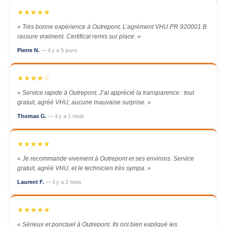
★★★★★
« Très bonne expérience à Outrepont. L’agrément VHU PR 920001 B
rassure vraiment. Certificat remis sur place. »
Pierre N.
— il y a 5 jours
★★★★☆
« Service rapide à Outrepont. J’ai apprécié la transparence : tout
gratuit, agréé VHU, aucune mauvaise surprise. »
Thomas G.
— il y a 1 mois
★★★★★
« Je recommande vivement à Outrepont et ses environs. Service
gratuit, agréé VHU, et le technicien très sympa. »
Laurent F.
— il y a 2 mois
★★★★★
« Sérieux et ponctuel à Outrepont. Ils ont bien expliqué les