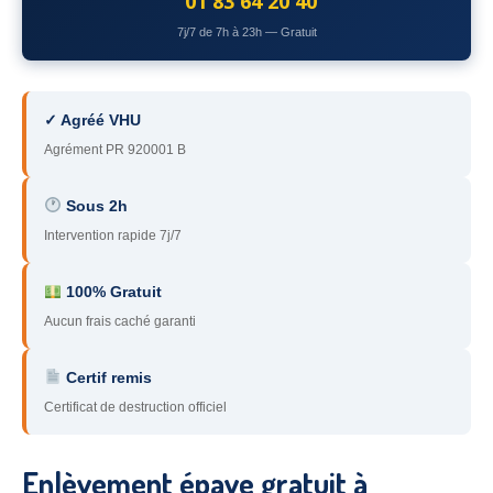
01 83 64 20 40
78
– Yvelines
7j/7 de 7h à 23h — Gratuit
92
– Hauts-de-Seine
93
– Seine-Saint-Denis
✓ Agréé VHU
Agrément PR 920001 B
94
– Val-de-Marne
95
– Val d’Oise
Sous 2h
Intervention rapide 7j/7
91
– Essonne
89
– Yonne
100% Gratuit
Aucun frais caché garanti
60
– Oise
Certif remis
51
– Marne
Certificat de destruction officiel
45
– Loiret
28
– Eure-et-Loir
Enlèvement épave gratuit à