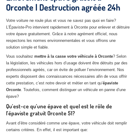
Orconte | Destruction agréée 24h
27
– Eure
10
– Aube
Votre voiture ne roule plus et vous ne savez pas quoi en faire?
L’Épaviste-Pro intervient rapidement à Orconte pour enlever et détruire
02
– Aisne
votre épave gratuitement. Grâce à notre agrément officiel, nous
respectons les normes environnementales et vous offrons une
Tous
les secteurs
solution simple et fiable.
CENTRE
VHU AGRÉE
Vous souhaitez
mettre à la casse votre véhicule à Orconte
? Selon
la législation, les véhicules hors d’usage doivent être détruits par des
Centre
agréé VHU Paris 75 : casse auto avec destruction
professionnels agréés, car on évite de polluer l’environnement. Nos
experts disposent des connaissances nécessaires afin de vous offrir
Centre
agréé VHU 77 : casse auto avec destruction
cette prestation, c’est notre devoir et métier en tant qu’
épaviste
Orconte
. Toutefois, comment distinguer un véhicule en panne d’une
Centre
agréé VHU 78 : casse auto avec destruction
épave?
Centre
agréé VHU 91 : casse auto avec destruction
Qu’est-ce qu’une épave et quel est le rôle de
l’épaviste gratuit Orconte 51?
Centre
agréé VHU 92 : casse auto avec destruction
Avant d’être considéré comme une épave, votre véhicule doit remplir
Centre
agréé VHU 93 : casse auto avec destruction
certains critères. En effet, il est important que: