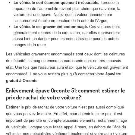
Le véhicule soit économiquement irréparable.
Lorsque la
Centre
agréé VHU 94 : casse auto avec destruction
réparation de l’automobile revient plus chère que sa valeur, la
voiture est une épave. Notez que la valeur annoncée par
Centre
agréé VHU 95 : casse auto avec destruction
l’assureur est établie en fonction de la cote de l’Argus;
Le véhicule est gravement endommagé.
Ces voitures sont
DOCUMENTS
À JOINDRE
généralement retirées de la circulation, car elles représentent
aussi bien un danger pour les occupants que pour les autres
RACHAT
VÉHICULES
usages de la route.
CONTACT
Les véhicules gravement endommagés sont ceux dont les ceintures
de sécurité, l’airbag ou encore la carrosserie sont en très mauvais
état. Une fois que l’assureur aura établi que le véhicule est gravement
01 83 64 20 40
endommagé, il ne vous restera plus qu’à contacter votre
épaviste
gratuit à Orconte
.
Enlèvement épave Orconte 51: comment estimer le
prix de rachat de votre voiture?
Estimer le prix de rachat de votre voiture n’est pas aussi compliqué
que vous pouvez le croire. En effet, pour obtenir le juste prix, il est
important de prendre en compte plusieurs éléments, notamment l’âge
du véhicule. Lorsque vous faites appel à nous, en dehors de l’âge du
véhicule, nos spécialistes vérifieront également si votre auto / voiture