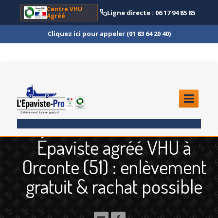
Centre VHU
Ligne directe : 06 17 94 85 85
Agréé
Cliquez ici pour appeler (01 83 64 20 40)
ACCUEIL
Épaviste agréé VHU à
ENLÈVEMENT
ÉPAVE
Orconte (51) : enlèvement
Quoi
?
gratuit & rachat possible
Scooter
et Moto
Camion
et Poids Lourd