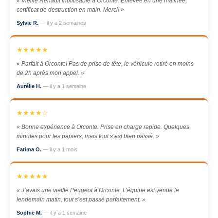
« Vieille Renault inutilisable à Orconte. Enlevée en une matinée,
certificat de destruction en main. Merci! »
Sylvie R.
— il y a 2 semaines
★★★★★
« Parfait à Orconte! Pas de prise de tête, le véhicule retiré en moins
de 2h après mon appel. »
Aurélie H.
— il y a 1 semaine
★★★★☆
« Bonne expérience à Orconte. Prise en charge rapide. Quelques
minutes pour les papiers, mais tout s’est bien passé. »
Fatima O.
— il y a 1 mois
★★★★★
« J’avais une vieille Peugeot à Orconte. L’équipe est venue le
lendemain matin, tout s’est passé parfaitement. »
Sophie M.
— il y a 1 semaine