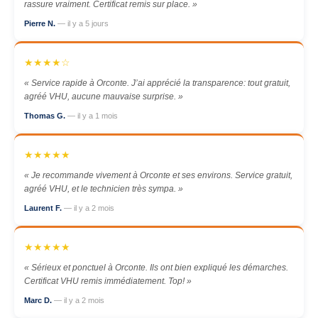
rassure vraiment. Certificat remis sur place. »
Pierre N.
— il y a 5 jours
★★★★☆
« Service rapide à Orconte. J’ai apprécié la transparence: tout gratuit,
agréé VHU, aucune mauvaise surprise. »
Thomas G.
— il y a 1 mois
★★★★★
« Je recommande vivement à Orconte et ses environs. Service gratuit,
agréé VHU, et le technicien très sympa. »
Laurent F.
— il y a 2 mois
★★★★★
« Sérieux et ponctuel à Orconte. Ils ont bien expliqué les démarches.
Certificat VHU remis immédiatement. Top! »
Marc D.
— il y a 2 mois