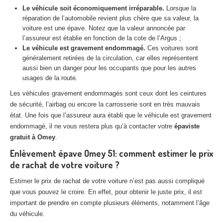
Centre
agréé VHU 94 : casse auto avec destruction
Le véhicule soit économiquement irréparable.
Lorsque la
réparation de l’automobile revient plus chère que sa valeur, la
Centre
agréé VHU 95 : casse auto avec destruction
voiture est une épave. Notez que la valeur annoncée par
l’assureur est établie en fonction de la cote de l’Argus ;
Le véhicule est gravement endommagé.
Ces voitures sont
DOCUMENTS
À JOINDRE
généralement retirées de la circulation, car elles représentent
aussi bien un danger pour les occupants que pour les autres
RACHAT
VÉHICULES
usages de la route.
CONTACT
Les véhicules gravement endommagés sont ceux dont les ceintures
de sécurité, l’airbag ou encore la carrosserie sont en très mauvais
état. Une fois que l’assureur aura établi que le véhicule est gravement
01 83 64 20 40
endommagé, il ne vous restera plus qu’à contacter votre
épaviste
gratuit à Omey
.
Enlèvement épave Omey 51: comment estimer le prix
de rachat de votre voiture ?
Estimer le prix de rachat de votre voiture n’est pas aussi compliqué
que vous pouvez le croire. En effet, pour obtenir le juste prix, il est
important de prendre en compte plusieurs éléments, notamment l’âge
du véhicule.