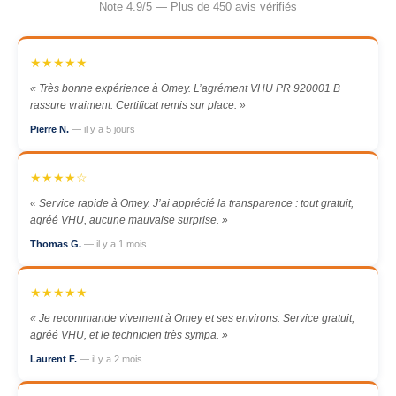
Note 4.9/5 — Plus de 450 avis vérifiés
★★★★★
« Très bonne expérience à Omey. L’agrément VHU PR 920001 B
rassure vraiment. Certificat remis sur place. »
Pierre N.
— il y a 5 jours
★★★★☆
« Service rapide à Omey. J’ai apprécié la transparence : tout gratuit,
agréé VHU, aucune mauvaise surprise. »
Thomas G.
— il y a 1 mois
★★★★★
« Je recommande vivement à Omey et ses environs. Service gratuit,
agréé VHU, et le technicien très sympa. »
Laurent F.
— il y a 2 mois