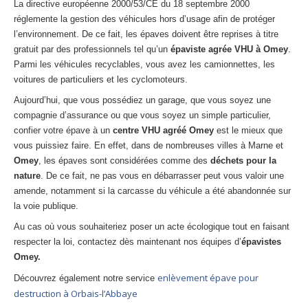
La directive européenne 2000/53/CE du 18 septembre 2000
réglemente la gestion des véhicules hors d’usage afin de protéger
l’environnement. De ce fait, les épaves doivent être reprises à titre
gratuit par des professionnels tel qu’un
épaviste agrée VHU à Omey
.
Parmi les véhicules recyclables, vous avez les camionnettes, les
voitures de particuliers et les cyclomoteurs.
Aujourd’hui, que vous possédiez un garage, que vous soyez une
compagnie d’assurance ou que vous soyez un simple particulier,
confier votre épave à un
centre VHU agréé Omey
est le mieux que
vous puissiez faire. En effet, dans de nombreuses villes à Marne et
Omey
, les épaves sont considérées comme des
déchets pour la
nature
. De ce fait, ne pas vous en débarrasser peut vous valoir une
amende, notamment si la carcasse du véhicule a été abandonnée sur
la voie publique.
Au cas où vous souhaiteriez poser un acte écologique tout en faisant
respecter la loi, contactez dès maintenant nos équipes d’
épavistes
Omey.
enlèvement épave pour
Découvrez également notre service
destruction à Orbais-l’Abbaye