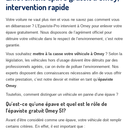
intervention rapide
27
– Eure
10
– Aube
Votre voiture ne vaut plus rien et vous ne savez pas comment vous
en débarrasser ? L’Epaviste-Pro intervient à Omey pour enlever votre
02
– Aisne
épave gratuitement. Nous disposons de l’agrément officiel pour
détruire votre véhicule dans le respect de l’environnement, c’est notre
Tous
les secteurs
garantie.
CENTRE
VHU AGRÉE
Vous souhaitez
mettre à la casse votre véhicule à Omey
? Selon la
législation, les véhicules hors d’usage doivent être détruits par des
Centre
agréé VHU Paris 75 : casse auto avec destruction
professionnels agréés, car on évite de polluer l’environnement. Nos
experts disposent des connaissances nécessaires afin de vous offrir
Centre
agréé VHU 77 : casse auto avec destruction
cette prestation, c’est notre devoir et métier en tant qu’
épaviste
Omey
.
Centre
agréé VHU 78 : casse auto avec destruction
Toutefois, comment distinguer un véhicule en panne d’une épave ?
Centre
agréé VHU 91 : casse auto avec destruction
Qu’est-ce qu’une épave et quel est le rôle de
l’épaviste gratuit Omey 51?
Centre
agréé VHU 92 : casse auto avec destruction
Avant d’être considéré comme une épave, votre véhicule doit remplir
Centre
agréé VHU 93 : casse auto avec destruction
certains critères. En effet, il est important que :