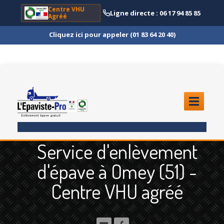
Centre VHU
Ligne directe : 06 17 94 85 85
Agréé
Cliquez ici pour appeler (01 83 64 20 40)
ACCUEIL
Service d'enlèvement
ENLÈVEMENT
ÉPAVE
d'épave à Omey (51) -
Quoi
?
Centre VHU agréé
Scooter
et Moto
Camion
et Poids Lourd