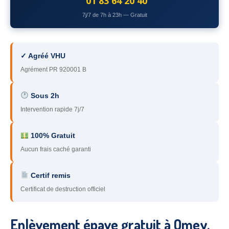
01 83 64 20 40
78
– Yvelines
7j/7 de 7h à 23h — Gratuit
92
– Hauts-de-Seine
93
– Seine-Saint-Denis
✓ Agréé VHU
Agrément PR 920001 B
94
– Val-de-Marne
95
– Val d’Oise
Sous 2h
Intervention rapide 7j/7
91
– Essonne
89
– Yonne
100% Gratuit
Aucun frais caché garanti
60
– Oise
Certif remis
51
– Marne
Certificat de destruction officiel
45
– Loiret
28
– Eure-et-Loir
Enlèvement épave gratuit à Omey,