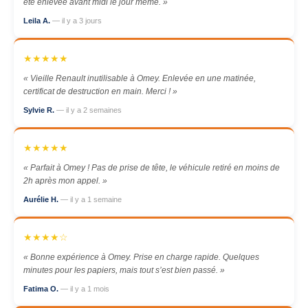
été enlevée avant midi le jour même. »
Leila A.
— il y a 3 jours
★★★★★
« Vieille Renault inutilisable à Omey. Enlevée en une matinée,
certificat de destruction en main. Merci ! »
Sylvie R.
— il y a 2 semaines
★★★★★
« Parfait à Omey ! Pas de prise de tête, le véhicule retiré en moins de
2h après mon appel. »
Aurélie H.
— il y a 1 semaine
★★★★☆
« Bonne expérience à Omey. Prise en charge rapide. Quelques
minutes pour les papiers, mais tout s’est bien passé. »
Fatima O.
— il y a 1 mois