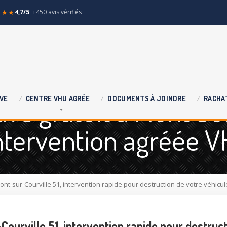
★★★
4,7/5
· +450 avis vérifiés
ve gratuit à Mont Su
VE
CENTRE
VHU AGRÉE
DOCUMENTS
À JOINDRE
RACHA
 intervention agréée 
nt-sur-Courville 51, intervention rapide pour destruction de votre véhicul
ourville 51, intervention rapide pour destruct