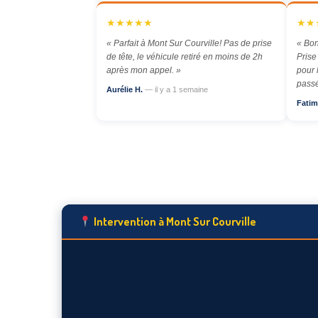
★★★★★
★★
« Parfait à Mont Sur Courville! Pas de prise
« Bon
de tête, le véhicule retiré en moins de 2h
Prise
après mon appel. »
pour 
passé
Aurélie H.
— il y a 1 semaine
Fatim
Intervention à Mont Sur Courville