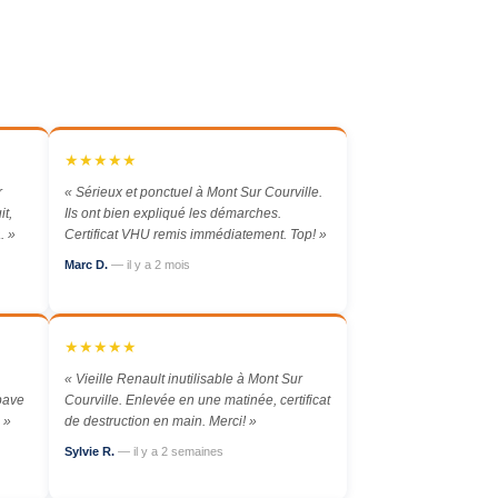
★★★★★
r
« Sérieux et ponctuel à Mont Sur Courville.
it,
Ils ont bien expliqué les démarches.
. »
Certificat VHU remis immédiatement. Top! »
Marc D.
— il y a 2 mois
★★★★★
« Vieille Renault inutilisable à Mont Sur
épave
Courville. Enlevée en une matinée, certificat
 »
de destruction en main. Merci! »
Sylvie R.
— il y a 2 semaines