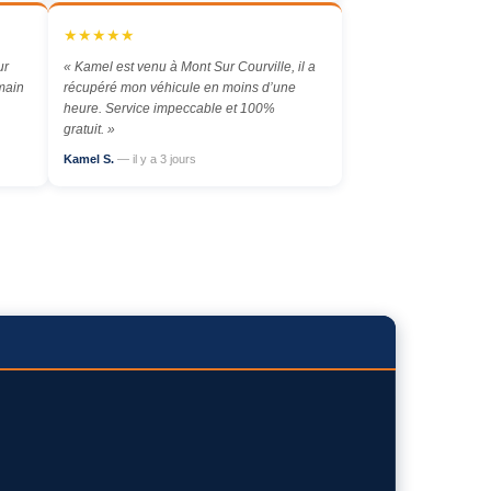
★★★★★
ur
« Kamel est venu à Mont Sur Courville, il a
main
récupéré mon véhicule en moins d’une
heure. Service impeccable et 100%
gratuit. »
Kamel S.
— il y a 3 jours