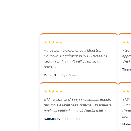
★★★★★
★★
« Très bonne expérience à Mont Sur
« Ser
Courville. L’agrément VHU PR 920001 B
appré
rassure vraiment. Certificat remis sur
VHU, 
place. »
Thom
Pierre N.
— il y a 5 jours
★★★★★
★★
« Ma voiture accidentée stationnait depuis
« Véh
des mois à Mont Sur Courville. Un appel le
Sur C
matin, le véhicule enlevé l’après-midi. »
L’équ
pro. 
Nathalie P.
— il y a 1 mois
Moha