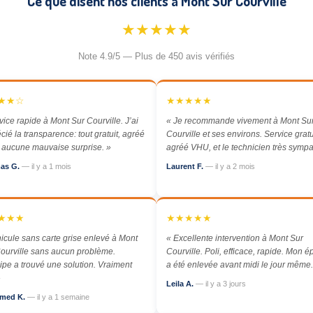
Ce que disent nos clients à Mont Sur Courville
★★★★★
Note 4.9/5 — Plus de 450 avis vérifiés
★★☆
★★★★★
vice rapide à Mont Sur Courville. J’ai
« Je recommande vivement à Mont Su
cié la transparence: tout gratuit, agréé
Courville et ses environs. Service gratu
aucune mauvaise surprise. »
agréé VHU, et le technicien très sympa
as G.
— il y a 1 mois
Laurent F.
— il y a 2 mois
★★★
★★★★★
icule sans carte grise enlevé à Mont
« Excellente intervention à Mont Sur
ourville sans aucun problème.
Courville. Poli, efficace, rapide. Mon 
ipe a trouvé une solution. Vraiment
a été enlevée avant midi le jour même.
»
Leila A.
— il y a 3 jours
med K.
— il y a 1 semaine