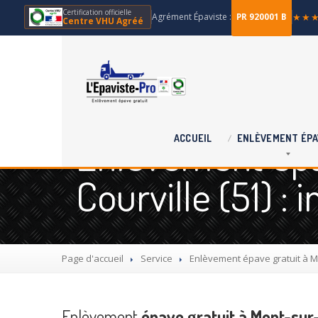
Certification officielle
Agrément Épaviste :
★★
PR 920001 B
Centre VHU Agréé
Enlèvement épa
ACCUEIL
ENLÈVEMENT
ÉPA
Courville (51) :
Page d'accueil
Service
Enlèvement
épave gratuit à Mo
Enlèvement
épave gratuit à Mont-sur-C