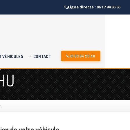
Ligne directe : 06 17 94 85 85
r
01 83 64 20 40
T
VÉHICULES
CONTACT
VHU
e
ion de votre véhicule