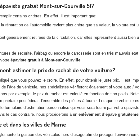
’épaviste gratuit Mont-sur-Courville 51?
plir certains critères. En effet, il est important que:
la réparation de l’automobile revient plus chère que sa valeur, la voiture est
nt généralement retirées de la circulation, car elles représentent aussi bien
es de sécurité, l’airbag ou encore la carrosserie sont en très mauvais état. 
 votre
épaviste gratuit à Mont-sur-Courville
.
ent estimer le prix de rachat de votre voiture?
pliqué que vous pouvez le croire. En effet, pour obtenir le juste prix, il est
de l’âge du véhicule, nos spécialistes vérifieront également si votre auto / vo
ans par exemple, le prix du rachat est calculé en fonction de son poids. Notez
opriétaire posséderait l’ensemble des pièces à fournir. Lorsque le véhicule e
r le formulaire d’estimation personnalisé qui vous sera fourni par votre épavi
Dans le cas contraire, nous procéderons à un
enlèvement d’épave gratuitemen
 et dans les villes de Marne
ente la gestion des véhicules hors d’usage afin de protéger l’environnement. 