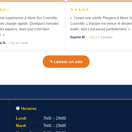
★★☆
★★★★★
ne expérience à Mont Sur Courville.
« J’avais une vieille Peugeot à Mont S
 en charge rapide. Quelques minutes
Courville. L’équipe est venue le lende
les papiers, mais tout s’est bien
matin, tout s’est passé parfaitement. »
. »
Sophie M.
— il y a 1 semaine
a O.
— il y a 1 mois
✎ Laisser un avis
Horaires
Lundi
7h00 – 23h00
Mardi
7h00 – 23h00