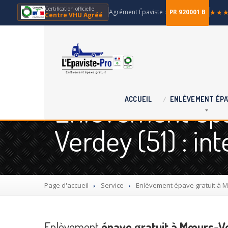
Certification officielle
Agrément Épaviste :
★★
PR 920001 B
Centre VHU Agréé
Enlèvement épa
ACCUEIL
ENLÈVEMENT
ÉPA
Verdey (51) : i
Page d'accueil
Service
Enlèvement
épave gratuit à M
Enlèvement
épave gratuit à Mœurs-Ver