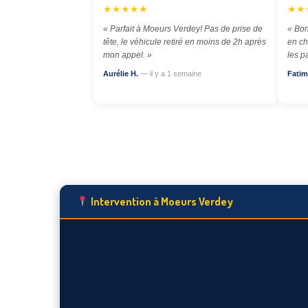
★★★★★
★★
« Parfait à Moeurs Verdey! Pas de prise de
« Bon
tête, le véhicule retiré en moins de 2h après
en ch
mon appel. »
les p
Aurélie H.
— il y a 1 semaine
Fatim
Intervention à Moeurs Verdey