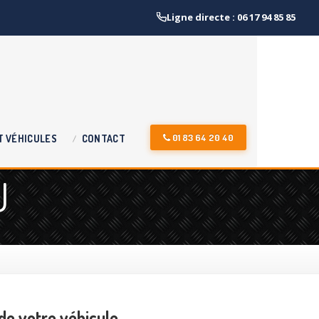
Ligne directe : 06 17 94 85 85
01 83 64 20 40
T
VÉHICULES
CONTACT
U
de votre véhicule