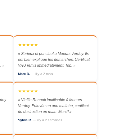
★★★★★
« Sérieux et ponctuel à Moeurs Verdey. Ils
,
ont bien expliqué les démarches. Certificat
. »
VHU remis immédiatement. Top! »
Marc D.
— il y a 2 mois
★★★★★
dey.
« Vieille Renault inutilisable à Moeurs
Verdey. Enlevée en une matinée, certificat
de destruction en main. Merci! »
Sylvie R.
— il y a 2 semaines