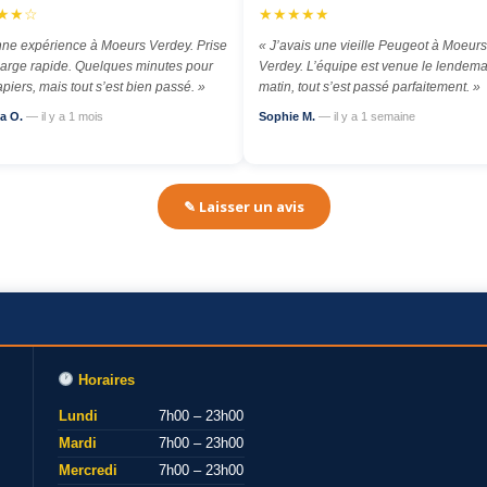
★★☆
★★★★★
ne expérience à Moeurs Verdey. Prise
« J’avais une vieille Peugeot à Moeurs
arge rapide. Quelques minutes pour
Verdey. L’équipe est venue le lendema
apiers, mais tout s’est bien passé. »
matin, tout s’est passé parfaitement. »
a O.
— il y a 1 mois
Sophie M.
— il y a 1 semaine
✎ Laisser un avis
Horaires
Lundi
7h00 – 23h00
Mardi
7h00 – 23h00
Mercredi
7h00 – 23h00