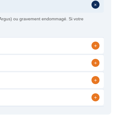
+
 l’Argus) ou gravement endommagé. Si votre
+
+
+
+