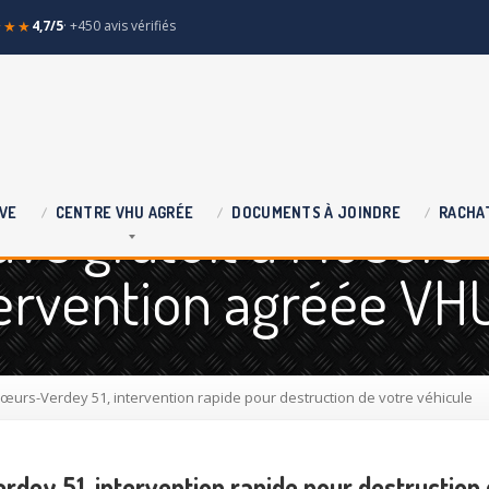
★★★
4,7/5
· +450 avis vérifiés
ve gratuit à Moeurs
VE
CENTRE
VHU AGRÉE
DOCUMENTS
À JOINDRE
RACHA
ntervention agréée VH
œurs-Verdey 51, intervention rapide pour destruction de votre véhicule
dey 51, intervention rapide pour destruction 