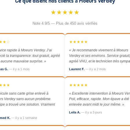
Ce que disent nos clients à Moeurs Verdey
★★★★★
Note 4.9/5 — Plus de 450 avis vérifiés
★★☆
★★★★★
vice rapide à Moeurs Verdey. J’ai
« Je recommande vivement à Moeurs
cié la transparence: tout gratuit, agréé
Verdey et ses environs. Service gratuit
aucune mauvaise surprise. »
agréé VHU, et le technicien très sympa
as G.
— il y a 1 mois
Laurent F.
— il y a 2 mois
★★★
★★★★★
icule sans carte grise enlevé à
« Excellente intervention à Moeurs Ver
rs Verdey sans aucun problème.
Poli, efficace, rapide. Mon épave a été
ipe a trouvé une solution. Vraiment
enlevée avant midi le jour même. »
»
Leila A.
— il y a 3 jours
med K.
— il y a 1 semaine