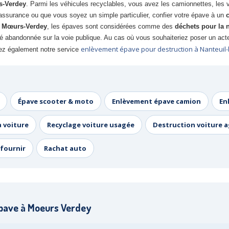
s-Verdey
. Parmi les véhicules recyclables, vous avez les camionnettes, les vo
surance ou que vous soyez un simple particulier, confier votre épave à un
t
Mœurs-Verdey
, les épaves sont considérées comme des
déchets pour la 
 abandonnée sur la voie publique. Au cas où vous souhaiteriez poser un acte 
enlèvement épave pour destruction à Nanteuil-l
z également notre service
Épave scooter & moto
Enlèvement épave camion
En
a voiture
Recyclage voiture usagée
Destruction voiture 
fournir
Rachat auto
pave à Moeurs Verdey