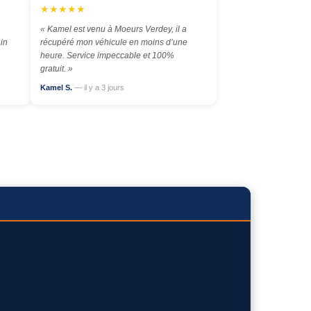
★★★★★
« Kamel est venu à Moeurs Verdey, il a
in
récupéré mon véhicule en moins d’une
heure. Service impeccable et 100%
gratuit. »
Kamel S.
— il y a 3 jours