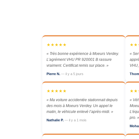
★★★★★
★★
« Très bonne expérience à Moeurs Verdey.
« Ser
L’agrément VHU PR 920001 B rassure
appré
vraiment. Certificat remis sur place. »
VHU, 
Pierre N.
— il y a 5 jours
Thom
★★★★★
★★
« Ma voiture accidentée stationnait depuis
« Véh
des mois à Moeurs Verdey. Un appel le
Moeu
matin, le véhicule enlevé l’après-midi. »
L’équ
pro. 
Nathalie P.
— il y a 1 mois
Moha