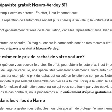
l’épaviste gratuit Mœurs-Verdey 51?
plir certains critères. En effet, il est important que:
la réparation de l’automobile revient plus chère que sa valeur, la voiture est
nt généralement retirées de la circulation, car elles représentent aussi bien
es de sécurité, l’airbag ou encore la carrosserie sont en très mauvais état. 
 votre
épaviste gratuit à Mœurs-Verdey
.
stimer le prix de rachat de votre voiture?
pliqué que vous pouvez le croire. En effet, pour obtenir le juste prix, il est
de l’âge du véhicule, nos spécialistes vérifieront également si votre auto / vo
ans par exemple, le prix du rachat est calculé en fonction de son poids. Notez
opriétaire posséderait l’ensemble des pièces à fournir. Lorsque le véhicule e
r le formulaire d’estimation personnalisé qui vous sera fourni par votre épavi
Dans le cas contraire, nous procéderons à un
enlèvement d’épave gratuiteme
ans les villes de Marne
ente la gestion des véhicules hors d’usage afin de protéger l’environnement. 