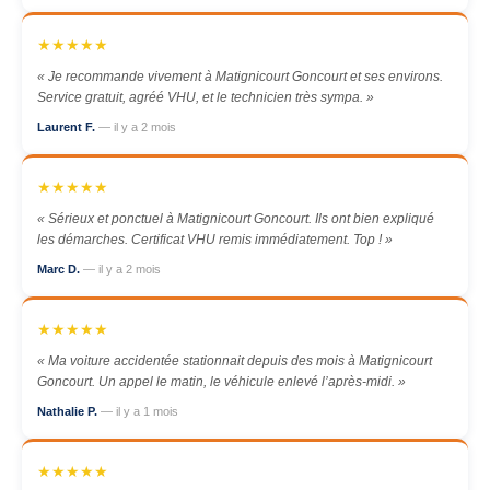
★★★★★
« Je recommande vivement à Matignicourt Goncourt et ses environs.
Service gratuit, agréé VHU, et le technicien très sympa. »
Laurent F.
— il y a 2 mois
★★★★★
« Sérieux et ponctuel à Matignicourt Goncourt. Ils ont bien expliqué
les démarches. Certificat VHU remis immédiatement. Top ! »
Marc D.
— il y a 2 mois
★★★★★
« Ma voiture accidentée stationnait depuis des mois à Matignicourt
Goncourt. Un appel le matin, le véhicule enlevé l’après-midi. »
Nathalie P.
— il y a 1 mois
★★★★★