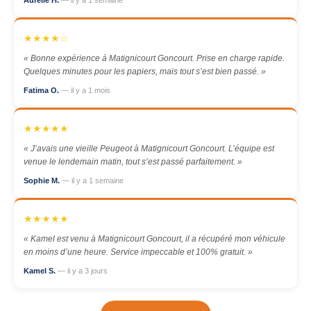
Aurélie H.
— il y a 1 semaine
★★★★☆
« Bonne expérience à Matignicourt Goncourt. Prise en charge rapide.
Quelques minutes pour les papiers, mais tout s’est bien passé. »
Fatima O.
— il y a 1 mois
★★★★★
« J’avais une vieille Peugeot à Matignicourt Goncourt. L’équipe est
venue le lendemain matin, tout s’est passé parfaitement. »
Sophie M.
— il y a 1 semaine
★★★★★
« Kamel est venu à Matignicourt Goncourt, il a récupéré mon véhicule
en moins d’une heure. Service impeccable et 100% gratuit. »
Kamel S.
— il y a 3 jours