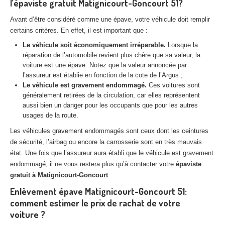
l’épaviste gratuit Matignicourt-Goncourt 51?
Centre
agréé VHU 94 : casse auto avec destruction
Avant d’être considéré comme une épave, votre véhicule doit remplir
Centre
agréé VHU 95 : casse auto avec destruction
certains critères. En effet, il est important que :
Le véhicule soit économiquement irréparable.
Lorsque la
DOCUMENTS
À JOINDRE
réparation de l’automobile revient plus chère que sa valeur, la
voiture est une épave. Notez que la valeur annoncée par
RACHAT
VÉHICULES
l’assureur est établie en fonction de la cote de l’Argus ;
Le véhicule est gravement endommagé.
Ces voitures sont
CONTACT
généralement retirées de la circulation, car elles représentent
aussi bien un danger pour les occupants que pour les autres
usages de la route.
01 83 64 20 40
Les véhicules gravement endommagés sont ceux dont les ceintures
de sécurité, l’airbag ou encore la carrosserie sont en très mauvais
état. Une fois que l’assureur aura établi que le véhicule est gravement
endommagé, il ne vous restera plus qu’à contacter votre
épaviste
gratuit à Matignicourt-Goncourt
.
Enlèvement épave Matignicourt-Goncourt 51:
comment estimer le prix de rachat de votre
voiture ?