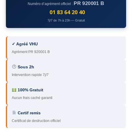
PR 920001 B
Numéro d’agrément officiel :
78
– Yvelines
01 83 64 20 40
92
– Hauts-de-Seine
7j/7 de 7h à 23h — Gratuit
93
– Seine-Saint-Denis
94
– Val-de-Marne
✓ Agréé VHU
Agrément PR 920001 B
95
– Val d’Oise
91
– Essonne
Sous 2h
Intervention rapide 7j/7
89
– Yonne
60
– Oise
100% Gratuit
Aucun frais caché garanti
51
– Marne
Certif remis
45
– Loiret
Certificat de destruction officiel
28
– Eure-et-Loir