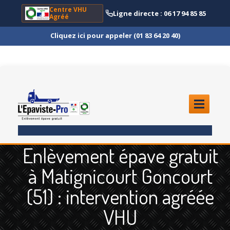
Centre VHU
Ligne directe : 06 17 94 85 85
Agréé
Cliquez ici pour appeler (01 83 64 20 40)
ACCUEIL
Enlèvement épave gratuit
ENLÈVEMENT
ÉPAVE
à Matignicourt Goncourt
Quoi
?
(51) : intervention agréée
Scooter
et Moto
VHU
Camion
et Poids Lourd