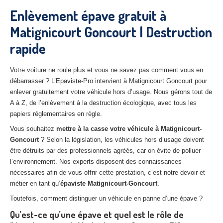
27
– Eure
Enlèvement épave gratuit à
Matignicourt Goncourt | Destruction
10
– Aube
rapide
02
– Aisne
Tous
les secteurs
Votre voiture ne roule plus et vous ne savez pas comment vous en
débarrasser ? L’Epaviste-Pro intervient à Matignicourt Goncourt pour
CENTRE
VHU AGRÉE
enlever gratuitement votre véhicule hors d’usage. Nous gérons tout de
A à Z, de l’enlèvement à la destruction écologique, avec tous les
Centre
agréé VHU Paris 75 : casse auto avec destruction
papiers réglementaires en règle.
Vous souhaitez
mettre à la casse votre véhicule à Matignicourt-
Centre
agréé VHU 77 : casse auto avec destruction
Goncourt
? Selon la législation, les véhicules hors d’usage doivent
être détruits par des professionnels agréés, car on évite de polluer
Centre
agréé VHU 78 : casse auto avec destruction
l’environnement. Nos experts disposent des connaissances
Centre
agréé VHU 91 : casse auto avec destruction
nécessaires afin de vous offrir cette prestation, c’est notre devoir et
métier en tant qu’
épaviste Matignicourt-Goncourt
.
Centre
agréé VHU 92 : casse auto avec destruction
Toutefois, comment distinguer un véhicule en panne d’une épave ?
Centre
agréé VHU 93 : casse auto avec destruction
Qu’est-ce qu’une épave et quel est le rôle de