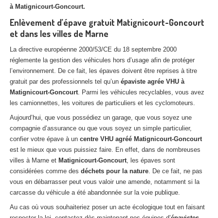
à Matignicourt-Goncourt.
Enlèvement d’épave gratuit Matignicourt-Goncourt
et dans les villes de Marne
La directive européenne 2000/53/CE du 18 septembre 2000
réglemente la gestion des véhicules hors d’usage afin de protéger
l’environnement. De ce fait, les épaves doivent être reprises à titre
gratuit par des professionnels tel qu’un
épaviste agrée VHU à
Matignicourt-Goncourt
. Parmi les véhicules recyclables, vous avez
les camionnettes, les voitures de particuliers et les cyclomoteurs.
Aujourd’hui, que vous possédiez un garage, que vous soyez une
compagnie d’assurance ou que vous soyez un simple particulier,
confier votre épave à un
centre VHU agréé Matignicourt-Goncourt
est le mieux que vous puissiez faire. En effet, dans de nombreuses
villes à Marne et
Matignicourt-Goncourt
, les épaves sont
considérées comme des
déchets pour la nature
. De ce fait, ne pas
vous en débarrasser peut vous valoir une amende, notamment si la
carcasse du véhicule a été abandonnée sur la voie publique.
Au cas où vous souhaiteriez poser un acte écologique tout en faisant
respecter la loi, contactez dès maintenant nos équipes d’
épavistes