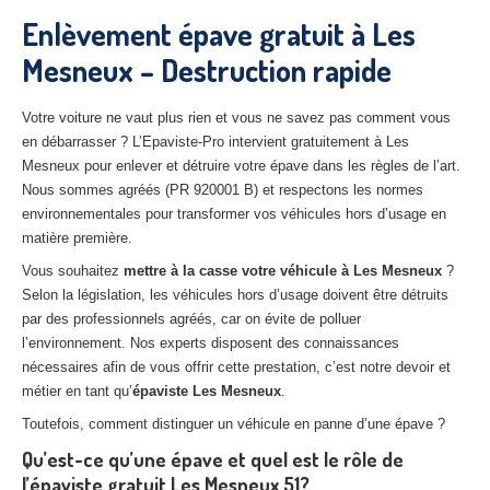
27
– Eure
Enlèvement épave gratuit à Les
Mesneux – Destruction rapide
10
– Aube
02
– Aisne
Votre voiture ne vaut plus rien et vous ne savez pas comment vous
en débarrasser ? L’Epaviste-Pro intervient gratuitement à Les
Tous
les secteurs
Mesneux pour enlever et détruire votre épave dans les règles de l’art.
Nous sommes agréés (PR 920001 B) et respectons les normes
CENTRE
VHU AGRÉE
environnementales pour transformer vos véhicules hors d’usage en
matière première.
Centre
agréé VHU Paris 75 : casse auto avec destruction
Vous souhaitez
mettre à la casse votre véhicule à Les Mesneux
?
Centre
agréé VHU 77 : casse auto avec destruction
Selon la législation, les véhicules hors d’usage doivent être détruits
par des professionnels agréés, car on évite de polluer
Centre
agréé VHU 78 : casse auto avec destruction
l’environnement. Nos experts disposent des connaissances
nécessaires afin de vous offrir cette prestation, c’est notre devoir et
Centre
agréé VHU 91 : casse auto avec destruction
métier en tant qu’
épaviste Les Mesneux
.
Centre
agréé VHU 92 : casse auto avec destruction
Toutefois, comment distinguer un véhicule en panne d’une épave ?
Qu’est-ce qu’une épave et quel est le rôle de
Centre
agréé VHU 93 : casse auto avec destruction
l’épaviste gratuit Les Mesneux 51?