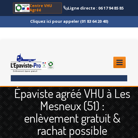
Centre VHU
Ligne directe : 06 17 94 85 85
Agréé
Cliquez ici pour appeler (01 83 64 20 40)
ACCUEIL
Épaviste agréé VHU à Les
ENLÈVEMENT
ÉPAVE
Mesneux (51) :
Quoi
?
enlèvement gratuit &
Scooter
et Moto
rachat possible
Camion
et Poids Lourd