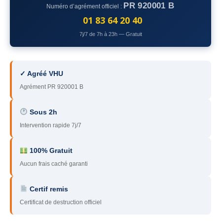
PR 920001 B
Numéro d’agrément officiel :
78
– Yvelines
01 83 64 20 40
92
– Hauts-de-Seine
7j/7 de 7h à 23h — Gratuit
93
– Seine-Saint-Denis
94
– Val-de-Marne
✓ Agréé VHU
Agrément PR 920001 B
95
– Val d’Oise
91
– Essonne
Sous 2h
Intervention rapide 7j/7
89
– Yonne
60
– Oise
100% Gratuit
Aucun frais caché garanti
51
– Marne
Certif remis
45
– Loiret
Certificat de destruction officiel
28
– Eure-et-Loir