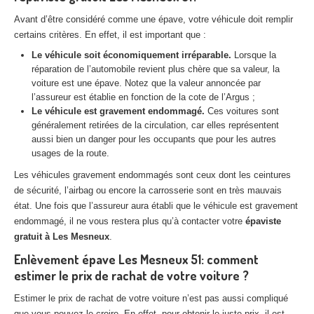
Centre
agréé VHU 94 : casse auto avec destruction
Avant d’être considéré comme une épave, votre véhicule doit remplir
certains critères. En effet, il est important que :
Centre
agréé VHU 95 : casse auto avec destruction
Le véhicule soit économiquement irréparable.
Lorsque la
réparation de l’automobile revient plus chère que sa valeur, la
DOCUMENTS
À JOINDRE
voiture est une épave. Notez que la valeur annoncée par
l’assureur est établie en fonction de la cote de l’Argus ;
RACHAT
VÉHICULES
Le véhicule est gravement endommagé.
Ces voitures sont
CONTACT
généralement retirées de la circulation, car elles représentent
aussi bien un danger pour les occupants que pour les autres
usages de la route.
01 83 64 20 40
Les véhicules gravement endommagés sont ceux dont les ceintures
de sécurité, l’airbag ou encore la carrosserie sont en très mauvais
état. Une fois que l’assureur aura établi que le véhicule est gravement
endommagé, il ne vous restera plus qu’à contacter votre
épaviste
gratuit à Les Mesneux
.
Enlèvement épave Les Mesneux 51: comment
estimer le prix de rachat de votre voiture ?
Estimer le prix de rachat de votre voiture n’est pas aussi compliqué
que vous pouvez le croire. En effet, pour obtenir le juste prix, il est