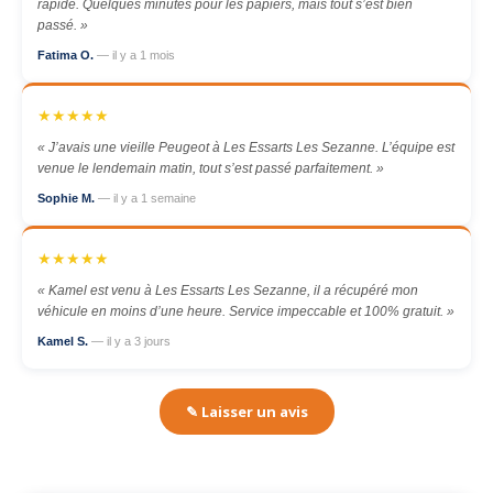
rapide. Quelques minutes pour les papiers, mais tout s’est bien
passé. »
Fatima O.
— il y a 1 mois
★★★★★
« J’avais une vieille Peugeot à Les Essarts Les Sezanne. L’équipe est
venue le lendemain matin, tout s’est passé parfaitement. »
Sophie M.
— il y a 1 semaine
★★★★★
« Kamel est venu à Les Essarts Les Sezanne, il a récupéré mon
véhicule en moins d’une heure. Service impeccable et 100% gratuit. »
Kamel S.
— il y a 3 jours
✎ Laisser un avis