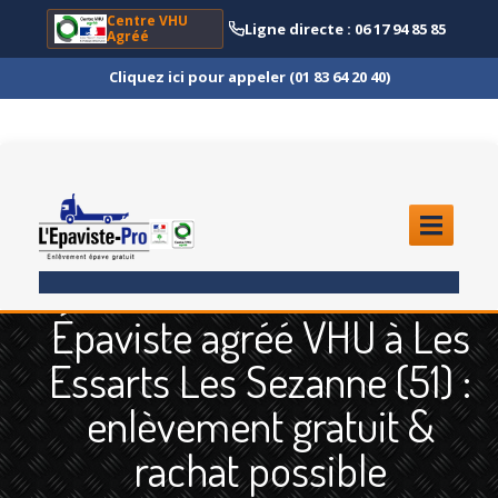
Centre VHU
Ligne directe : 06 17 94 85 85
Agréé
Cliquez ici pour appeler (01 83 64 20 40)
ACCUEIL
Épaviste agréé VHU à Les
ENLÈVEMENT
ÉPAVE
Essarts Les Sezanne (51) :
Quoi
?
enlèvement gratuit &
Scooter
et Moto
rachat possible
Camion
et Poids Lourd