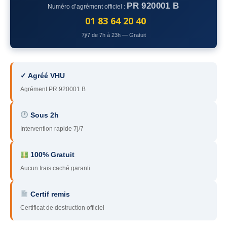
PR 920001 B
Numéro d’agrément officiel :
78
– Yvelines
01 83 64 20 40
92
– Hauts-de-Seine
7j/7 de 7h à 23h — Gratuit
93
– Seine-Saint-Denis
94
– Val-de-Marne
✓ Agréé VHU
Agrément PR 920001 B
95
– Val d’Oise
91
– Essonne
Sous 2h
Intervention rapide 7j/7
89
– Yonne
60
– Oise
100% Gratuit
Aucun frais caché garanti
51
– Marne
Certif remis
45
– Loiret
Certificat de destruction officiel
28
– Eure-et-Loir