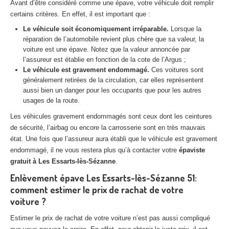
Avant d’être considéré comme une épave, votre véhicule doit remplir
Centre
agréé VHU 94 : casse auto avec destruction
certains critères. En effet, il est important que :
Centre
agréé VHU 95 : casse auto avec destruction
Le véhicule soit économiquement irréparable.
Lorsque la
réparation de l’automobile revient plus chère que sa valeur, la
voiture est une épave. Notez que la valeur annoncée par
DOCUMENTS
À JOINDRE
l’assureur est établie en fonction de la cote de l’Argus ;
Le véhicule est gravement endommagé.
Ces voitures sont
RACHAT
VÉHICULES
généralement retirées de la circulation, car elles représentent
aussi bien un danger pour les occupants que pour les autres
CONTACT
usages de la route.
Les véhicules gravement endommagés sont ceux dont les ceintures
01 83 64 20 40
de sécurité, l’airbag ou encore la carrosserie sont en très mauvais
état. Une fois que l’assureur aura établi que le véhicule est gravement
endommagé, il ne vous restera plus qu’à contacter votre
épaviste
gratuit à Les Essarts-lès-Sézanne
.
Enlèvement épave Les Essarts-lès-Sézanne 51:
comment estimer le prix de rachat de votre
voiture ?
Estimer le prix de rachat de votre voiture n’est pas aussi compliqué