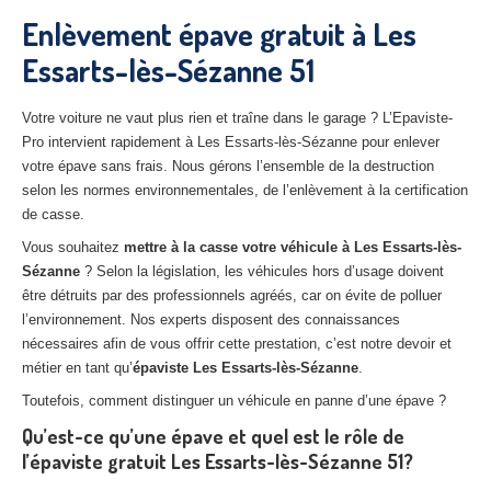
27
– Eure
Enlèvement épave gratuit à Les
Essarts-lès-Sézanne 51
10
– Aube
02
– Aisne
Votre voiture ne vaut plus rien et traîne dans le garage ? L’Epaviste-
Pro intervient rapidement à Les Essarts-lès-Sézanne pour enlever
Tous
les secteurs
votre épave sans frais. Nous gérons l’ensemble de la destruction
selon les normes environnementales, de l’enlèvement à la certification
CENTRE
VHU AGRÉE
de casse.
Centre
agréé VHU Paris 75 : casse auto avec destruction
Vous souhaitez
mettre à la casse votre véhicule à Les Essarts-lès-
Sézanne
? Selon la législation, les véhicules hors d’usage doivent
Centre
agréé VHU 77 : casse auto avec destruction
être détruits par des professionnels agréés, car on évite de polluer
l’environnement. Nos experts disposent des connaissances
Centre
agréé VHU 78 : casse auto avec destruction
nécessaires afin de vous offrir cette prestation, c’est notre devoir et
métier en tant qu’
épaviste Les Essarts-lès-Sézanne
.
Centre
agréé VHU 91 : casse auto avec destruction
Toutefois, comment distinguer un véhicule en panne d’une épave ?
Centre
agréé VHU 92 : casse auto avec destruction
Qu’est-ce qu’une épave et quel est le rôle de
l’épaviste gratuit Les Essarts-lès-Sézanne 51?
Centre
agréé VHU 93 : casse auto avec destruction