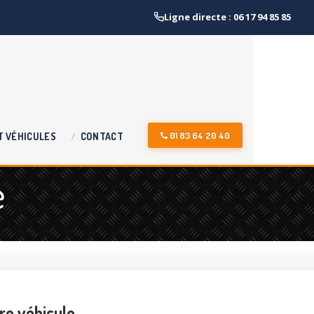
Ligne directe : 06 17 94 85 85
01 83 64 20 40
T
VÉHICULES
CONTACT
e
re véhicule