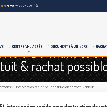
★★★
4,7/5
· +450 avis vérifiés
VHU à Dormans (51) :
VE
CENTRE
VHU AGRÉE
DOCUMENTS
À JOINDRE
RACHA
uit & rachat possibl
ormans 51, intervention rapide pour destruction de votre véhicule
1, intervention rapide pour destruction de vot