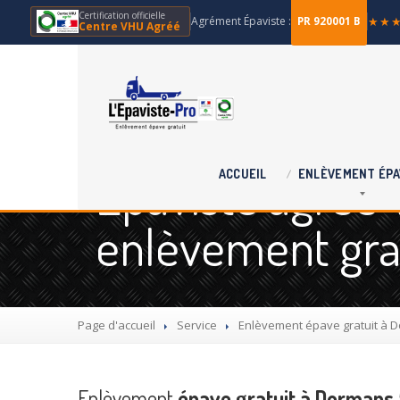
Certification officielle
Agrément Épaviste :
★★
PR 920001 B
Centre VHU Agréé
Épaviste agréé 
ACCUEIL
ENLÈVEMENT
ÉPA
enlèvement grat
Page d'accueil
Service
Enlèvement
épave gratuit à D
Enlèvement
épave gratuit à Dormans 5