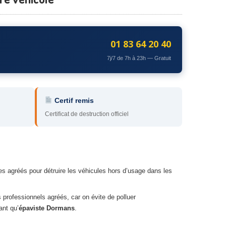
01 83 64 20 40
7j/7 de 7h à 23h — Gratuit
Certif remis
Certificat de destruction officiel
s agréés pour détruire les véhicules hors d’usage dans les
s professionnels agréés, car on évite de polluer
ant qu’
épaviste Dormans
.