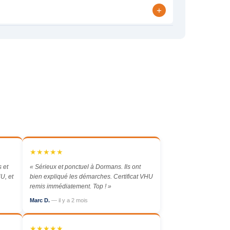
+
★★★★★
 et
« Sérieux et ponctuel à Dormans. Ils ont
U, et
bien expliqué les démarches. Certificat VHU
remis immédiatement. Top ! »
Marc D.
— il y a 2 mois
★★★★★