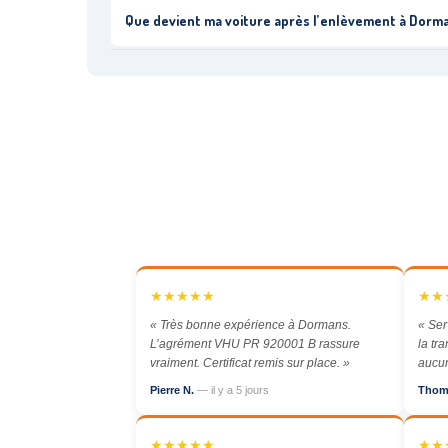
Que devient ma voiture après l’enlèvement à Dorm
★★★★★
★★
« Très bonne expérience à Dormans.
« Ser
L’agrément VHU PR 920001 B rassure
la tr
vraiment. Certificat remis sur place. »
aucun
Pierre N.
— il y a 5 jours
Thom
★★★★★
★★