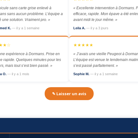
icule sans carte grise enlevé à
« Excellente intervention à Dormans. P
ns sans aucun problème. L’équipe a
efficace, rapide. Mon épave a été enl
é une solution. Vraiment pro. »
avant midi le jour même. »
med K.
— il y a 1 semaine
Leila A.
— il y a 3 jours
★★☆
★★★★★
ne expérience à Dormans. Prise en
« J’avais une vieille Peugeot à Dorma
e rapide. Quelques minutes pour les
L’équipe est venue le lendemain matin,
rs, mais tout s’est bien passé. »
s’est passé parfaitement. »
a O.
— il y a 1 mois
Sophie M.
— il y a 1 semaine
✎ Laisser un avis