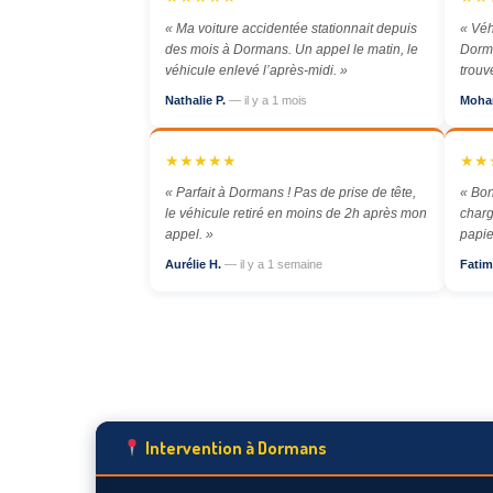
« Ma voiture accidentée stationnait depuis
« Véh
des mois à Dormans. Un appel le matin, le
Dorma
véhicule enlevé l’après-midi. »
trouv
Nathalie P.
— il y a 1 mois
Moha
★★★★★
★★
« Parfait à Dormans ! Pas de prise de tête,
« Bon
le véhicule retiré en moins de 2h après mon
charg
appel. »
papie
Aurélie H.
— il y a 1 semaine
Fatim
Intervention à Dormans