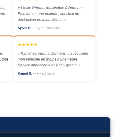
oli,
« Vieille Renault inutilisable à Dormans.
evée
Enlevée en une matinée, certificat de
destruction en main. Merci ! »
Sylvie R.
— il y a 2 semaines
★★★★★
ns.
« Kamel est venu à Dormans, il a récupéré
 tout
mon véhicule en moins d’une heure.
Service impeccable et 100% gratuit. »
Kamel S.
— il y a 3 jours