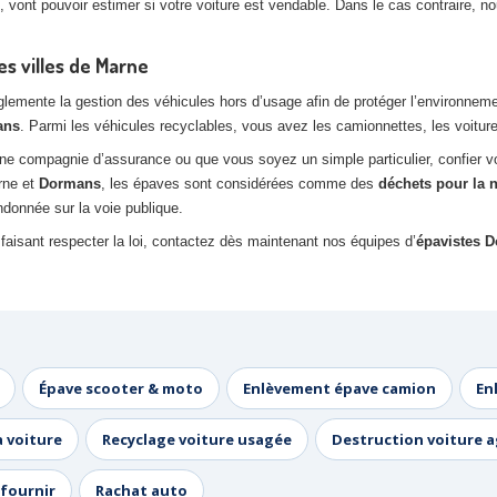
 vont pouvoir estimer si votre voiture est vendable. Dans le cas contraire, 
s villes de Marne
ente la gestion des véhicules hors d’usage afin de protéger l’environnement. 
ans
. Parmi les véhicules recyclables, vous avez les camionnettes, les voiture
ne compagnie d’assurance ou que vous soyez un simple particulier, confier 
rne et
Dormans
, les épaves sont considérées comme des
déchets pour la 
donnée sur la voie publique.
faisant respecter la loi, contactez dès maintenant nos équipes d’
épavistes 
Épave scooter & moto
Enlèvement épave camion
En
a voiture
Recyclage voiture usagée
Destruction voiture 
fournir
Rachat auto