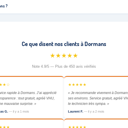
ans ?
Ce que disent nos clients à Dormans
★★★★★
Note 4.9/5 — Plus de 450 avis vérifiés
★★☆
★★★★★
vice rapide à Dormans. J’ai apprécié
« Je recommande vivement à Dormans
ansparence : tout gratuit, agréé VHU,
ses environs. Service gratuit, agréé VH
e mauvaise surprise. »
le technicien très sympa. »
as G.
— il y a 1 mois
Laurent F.
— il y a 2 mois
★★★
★★★★★