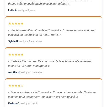
épave a été enlevée avant midi le jour même. »
Leila A.
— il y a 3 jours
★★★★★
« Vieille Renault inutilisable à Connantre. Enlevée en une matinée,
certificat de destruction en main. Merci ! »
Sylvie R.
— il y a 2 semaines
★★★★★
« Parfait à Connantre ! Pas de prise de tête, le véhicule retiré en
moins de 2h après mon appel. »
Aurélie H.
— il y a 1 semaine
★★★★☆
« Bonne expérience à Connantre. Prise en charge rapide. Quelques
minutes pour les papiers, mais tout s’est bien passé. »
Fatima O.
— il y a 1 mois