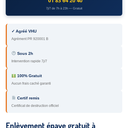
01 83 64 20 40
78
– Yvelines
7j/7 de 7h à 23h — Gratuit
92
– Hauts-de-Seine
93
– Seine-Saint-Denis
✓ Agréé VHU
Agrément PR 920001 B
94
– Val-de-Marne
95
– Val d’Oise
Sous 2h
Intervention rapide 7j/7
91
– Essonne
89
– Yonne
100% Gratuit
Aucun frais caché garanti
60
– Oise
Certif remis
51
– Marne
Certificat de destruction officiel
45
– Loiret
28
– Eure-et-Loir
Enlèvement épave gratuit à