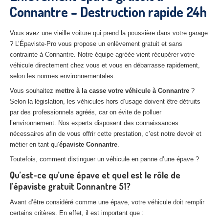
Connantre – Destruction rapide 24h
27
– Eure
10
– Aube
Vous avez une vieille voiture qui prend la poussière dans votre garage
? L’Épaviste-Pro vous propose un enlèvement gratuit et sans
02
– Aisne
contrainte à Connantre. Notre équipe agréée vient récupérer votre
véhicule directement chez vous et vous en débarrasse rapidement,
Tous
les secteurs
selon les normes environnementales.
CENTRE
VHU AGRÉE
Vous souhaitez
mettre à la casse votre véhicule à Connantre
?
Selon la législation, les véhicules hors d’usage doivent être détruits
Centre
agréé VHU Paris 75 : casse auto avec destruction
par des professionnels agréés, car on évite de polluer
l’environnement. Nos experts disposent des connaissances
Centre
agréé VHU 77 : casse auto avec destruction
nécessaires afin de vous offrir cette prestation, c’est notre devoir et
métier en tant qu’
épaviste Connantre
.
Centre
agréé VHU 78 : casse auto avec destruction
Toutefois, comment distinguer un véhicule en panne d’une épave ?
Centre
agréé VHU 91 : casse auto avec destruction
Qu’est-ce qu’une épave et quel est le rôle de
l’épaviste gratuit Connantre 51?
Centre
agréé VHU 92 : casse auto avec destruction
Avant d’être considéré comme une épave, votre véhicule doit remplir
Centre
agréé VHU 93 : casse auto avec destruction
certains critères. En effet, il est important que :