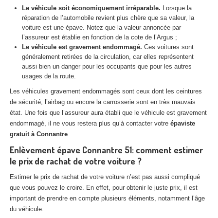
Centre
agréé VHU 94 : casse auto avec destruction
Le véhicule soit économiquement irréparable.
Lorsque la
réparation de l’automobile revient plus chère que sa valeur, la
Centre
agréé VHU 95 : casse auto avec destruction
voiture est une épave. Notez que la valeur annoncée par
l’assureur est établie en fonction de la cote de l’Argus ;
Le véhicule est gravement endommagé.
Ces voitures sont
DOCUMENTS
À JOINDRE
généralement retirées de la circulation, car elles représentent
aussi bien un danger pour les occupants que pour les autres
RACHAT
VÉHICULES
usages de la route.
CONTACT
Les véhicules gravement endommagés sont ceux dont les ceintures
de sécurité, l’airbag ou encore la carrosserie sont en très mauvais
état. Une fois que l’assureur aura établi que le véhicule est gravement
01 83 64 20 40
endommagé, il ne vous restera plus qu’à contacter votre
épaviste
gratuit à Connantre
.
Enlèvement épave Connantre 51: comment estimer
le prix de rachat de votre voiture ?
Estimer le prix de rachat de votre voiture n’est pas aussi compliqué
que vous pouvez le croire. En effet, pour obtenir le juste prix, il est
important de prendre en compte plusieurs éléments, notamment l’âge
du véhicule.