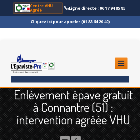
Centre VHU
Ligne directe : 06 17 94 85 85
Agréé
Cliquez ici pour appeler (01 83 64 20 40)
ACCUEIL
Enlèvement épave gratuit
ENLÈVEMENT
ÉPAVE
à Connantre (51) :
Quoi
?
intervention agréée VHU
Scooter
et Moto
Camion
et Poids Lourd