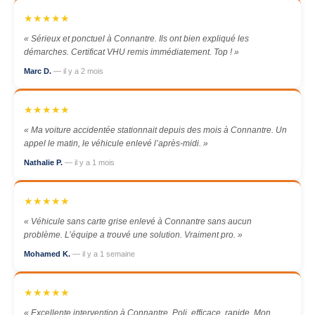
★★★★★
« Sérieux et ponctuel à Connantre. Ils ont bien expliqué les
démarches. Certificat VHU remis immédiatement. Top ! »
Marc D.
— il y a 2 mois
★★★★★
« Ma voiture accidentée stationnait depuis des mois à Connantre. Un
appel le matin, le véhicule enlevé l’après-midi. »
Nathalie P.
— il y a 1 mois
★★★★★
« Véhicule sans carte grise enlevé à Connantre sans aucun
problème. L’équipe a trouvé une solution. Vraiment pro. »
Mohamed K.
— il y a 1 semaine
★★★★★
« Excellente intervention à Connantre. Poli, efficace, rapide. Mon