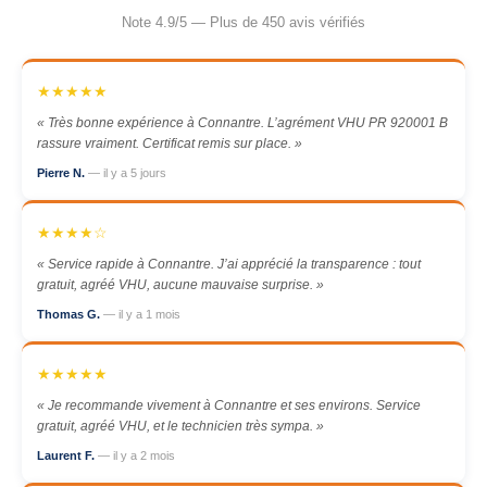
Note 4.9/5 — Plus de 450 avis vérifiés
★★★★★
« Très bonne expérience à Connantre. L’agrément VHU PR 920001 B
rassure vraiment. Certificat remis sur place. »
Pierre N.
— il y a 5 jours
★★★★☆
« Service rapide à Connantre. J’ai apprécié la transparence : tout
gratuit, agréé VHU, aucune mauvaise surprise. »
Thomas G.
— il y a 1 mois
★★★★★
« Je recommande vivement à Connantre et ses environs. Service
gratuit, agréé VHU, et le technicien très sympa. »
Laurent F.
— il y a 2 mois