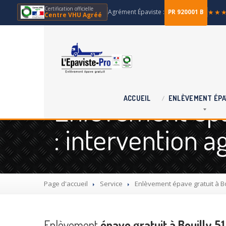
Certification officielle
Agrément Épaviste :
★★
PR 920001 B
Centre VHU Agréé
Enlèvement épav
ACCUEIL
ENLÈVEMENT
ÉPA
: intervention 
Page d'accueil
Service
Enlèvement
épave gratuit à Bo
Enlèvement
épave gratuit à Bouilly 51