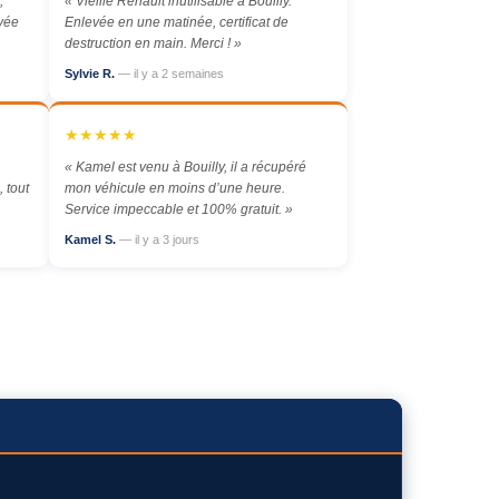
,
« Vieille Renault inutilisable à Bouilly.
evée
Enlevée en une matinée, certificat de
destruction en main. Merci ! »
Sylvie R.
— il y a 2 semaines
★★★★★
« Kamel est venu à Bouilly, il a récupéré
 tout
mon véhicule en moins d’une heure.
Service impeccable et 100% gratuit. »
Kamel S.
— il y a 3 jours