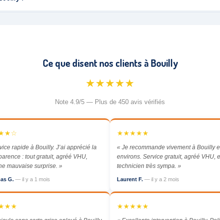
Ce que disent nos clients à Bouilly
★★★★★
Note 4.9/5 — Plus de 450 avis vérifiés
★★☆
★★★★★
vice rapide à Bouilly. J’ai apprécié la
« Je recommande vivement à Bouilly e
parence : tout gratuit, agréé VHU,
environs. Service gratuit, agréé VHU, e
e mauvaise surprise. »
technicien très sympa. »
as G.
— il y a 1 mois
Laurent F.
— il y a 2 mois
★★★
★★★★★