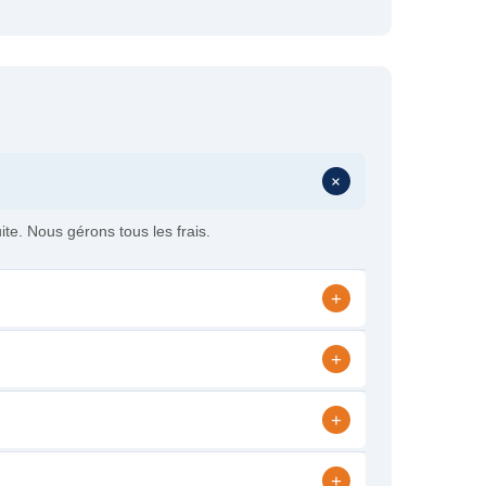
+
ite. Nous gérons tous les frais.
+
+
+
+