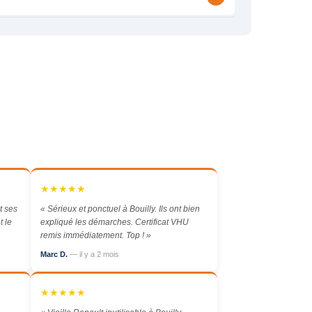
★★★★★
t ses
« Sérieux et ponctuel à Bouilly. Ils ont bien
t le
expliqué les démarches. Certificat VHU
remis immédiatement. Top ! »
Marc D.
— il y a 2 mois
★★★★★