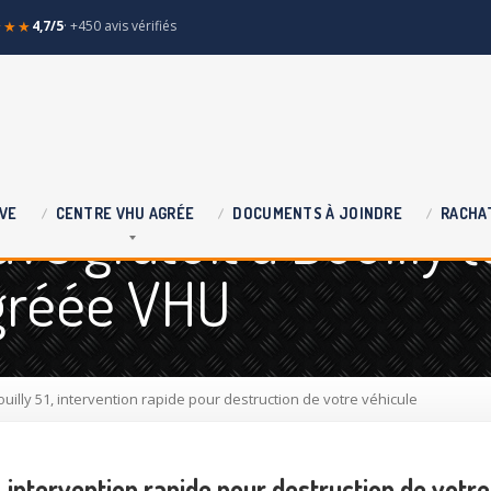
★★★
4,7/5
· +450 avis vérifiés
e gratuit à Bouilly (
VE
CENTRE
VHU AGRÉE
DOCUMENTS
À JOINDRE
RACHA
agréée VHU
uilly 51, intervention rapide pour destruction de votre véhicule
, intervention rapide pour destruction de votre