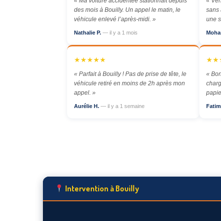
« Ma voiture accidentée stationnait depuis
« Véh
des mois à Bouilly. Un appel le matin, le
sans 
véhicule enlevé l’après-midi. »
une s
Nathalie P.
— il y a 1 mois
Moha
★★★★★
★★
« Parfait à Bouilly ! Pas de prise de tête, le
« Bon
véhicule retiré en moins de 2h après mon
charg
appel. »
papie
Aurélie H.
— il y a 1 semaine
Fatim
Intervention à Bouilly