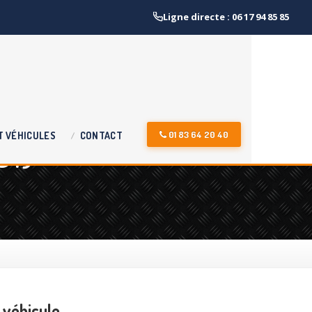
Ligne directe : 06 17 94 85 85
51)
01 83 64 20 40
T
VÉHICULES
CONTACT
 véhicule