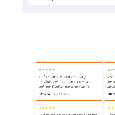
★★★★★
★★
« Très bonne expérience à Bouilly.
« Ser
L’agrément VHU PR 920001 B rassure
trans
vraiment. Certificat remis sur place. »
aucun
Pierre N.
— il y a 5 jours
Thom
★★★★★
★★