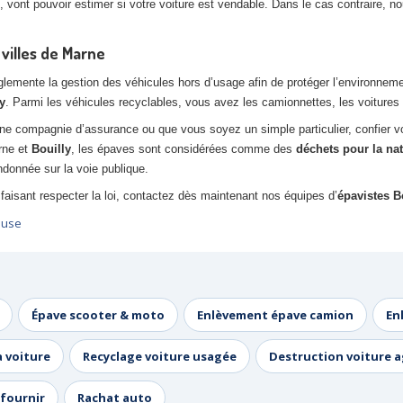
 vont pouvoir estimer si votre voiture est vendable. Dans le cas contraire, 
 villes de Marne
ente la gestion des véhicules hors d’usage afin de protéger l’environnement. 
y
. Parmi les véhicules recyclables, vous avez les camionnettes, les voitures 
ne compagnie d’assurance ou que vous soyez un simple particulier, confier 
rne et
Bouilly
, les épaves sont considérées comme des
déchets pour la na
donnée sur la voie publique.
faisant respecter la loi, contactez dès maintenant nos équipes d’
épavistes Bo
euse
Épave scooter & moto
Enlèvement épave camion
En
a voiture
Recyclage voiture usagée
Destruction voiture 
fournir
Rachat auto