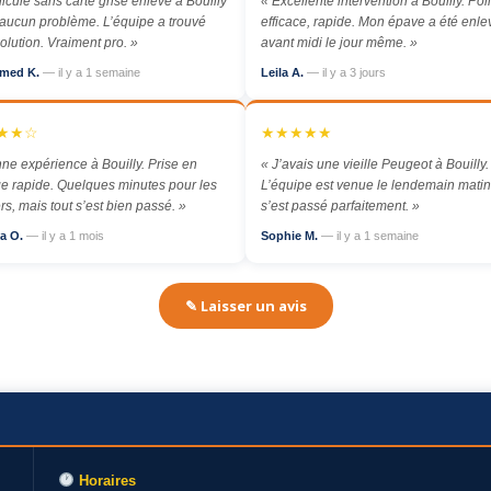
icule sans carte grise enlevé à Bouilly
« Excellente intervention à Bouilly. Poli
aucun problème. L’équipe a trouvé
efficace, rapide. Mon épave a été enl
olution. Vraiment pro. »
avant midi le jour même. »
med K.
— il y a 1 semaine
Leila A.
— il y a 3 jours
★★☆
★★★★★
ne expérience à Bouilly. Prise en
« J’avais une vieille Peugeot à Bouilly.
e rapide. Quelques minutes pour les
L’équipe est venue le lendemain matin,
rs, mais tout s’est bien passé. »
s’est passé parfaitement. »
a O.
— il y a 1 mois
Sophie M.
— il y a 1 semaine
✎ Laisser un avis
Horaires