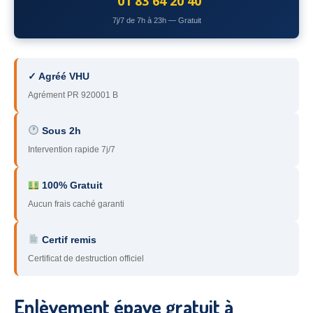
01 83 64 20 40
78
– Yvelines
7j/7 de 7h à 23h — Gratuit
92
– Hauts-de-Seine
93
– Seine-Saint-Denis
✓ Agréé VHU
Agrément PR 920001 B
94
– Val-de-Marne
95
– Val d’Oise
Sous 2h
Intervention rapide 7j/7
91
– Essonne
89
– Yonne
100% Gratuit
Aucun frais caché garanti
60
– Oise
Certif remis
51
– Marne
Certificat de destruction officiel
45
– Loiret
28
– Eure-et-Loir
Enlèvement épave gratuit à