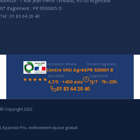
Adresse : 1 Rue Jean-Pierre Timbaud, 95100 Argenteuil
N° d’agrément : PR 9500005 D
Tel : 01 83 64 20 40
Certification officielle
Numéro d'agrément
Centre VHU Agréé
PR 920001 B
Avis vérifiés
Disponibilité
★★★★★
4,7/5 · +450 avis
7j/7 · 7h–23h
01 83 64 20 40
© Copyright 2022
L'Epaviste Pro, enlèvement épave gratuit