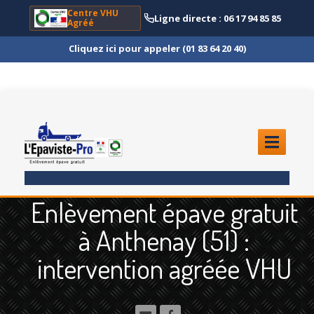
Centre VHU
Ligne directe : 06 17 94 85 85
Agréé
Cliquez ici pour appeler (01 83 64 20 40)
ACCUEIL
Enlèvement épave gratuit
ENLÈVEMENT
ÉPAVE
à Anthenay (51) :
Quoi
?
intervention agréée VHU
Scooter
et Moto
Camion
et Poids Lourd