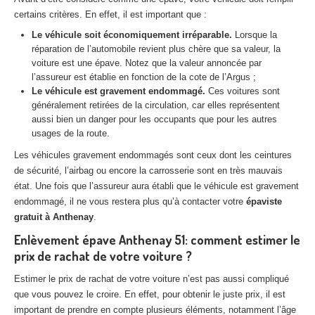
Centre
agréé VHU 94 : casse auto avec destruction
certains critères. En effet, il est important que :
Le véhicule soit économiquement irréparable.
Lorsque la
Centre
agréé VHU 95 : casse auto avec destruction
réparation de l’automobile revient plus chère que sa valeur, la
voiture est une épave. Notez que la valeur annoncée par
DOCUMENTS
À JOINDRE
l’assureur est établie en fonction de la cote de l’Argus ;
Le véhicule est gravement endommagé.
Ces voitures sont
RACHAT
VÉHICULES
généralement retirées de la circulation, car elles représentent
aussi bien un danger pour les occupants que pour les autres
CONTACT
usages de la route.
Les véhicules gravement endommagés sont ceux dont les ceintures
01 83 64 20 40
de sécurité, l’airbag ou encore la carrosserie sont en très mauvais
état. Une fois que l’assureur aura établi que le véhicule est gravement
endommagé, il ne vous restera plus qu’à contacter votre
épaviste
gratuit à Anthenay
.
Enlèvement épave Anthenay 51: comment estimer le
prix de rachat de votre voiture ?
Estimer le prix de rachat de votre voiture n’est pas aussi compliqué
que vous pouvez le croire. En effet, pour obtenir le juste prix, il est
important de prendre en compte plusieurs éléments, notamment l’âge