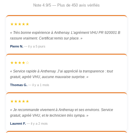
Note 4.9/5 — Plus de 450 avis vérifiés
★★★★★
« Très bonne expérience à Anthenay. L’agrément VHU PR 920001 B
rassure vraiment. Certificat remis sur place. »
Pierre N.
— il y a 5 jours
★★★★☆
« Service rapide à Anthenay. J’ai apprécié la transparence : tout
gratuit, agréé VHU, aucune mauvaise surprise. »
Thomas G.
— il y a 1 mois
★★★★★
« Je recommande vivement à Anthenay et ses environs. Service
gratuit, agréé VHU, et le technicien très sympa. »
Laurent F.
— il y a 2 mois