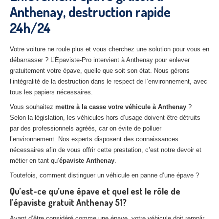
Anthenay, destruction rapide
27
– Eure
24h/24
10
– Aube
02
– Aisne
Votre voiture ne roule plus et vous cherchez une solution pour vous en
débarrasser ? L’Épaviste-Pro intervient à Anthenay pour enlever
Tous
les secteurs
gratuitement votre épave, quelle que soit son état. Nous gérons
l’intégralité de la destruction dans le respect de l’environnement, avec
CENTRE
VHU AGRÉE
tous les papiers nécessaires.
Vous souhaitez
mettre à la casse votre véhicule à Anthenay
?
Centre
agréé VHU Paris 75 : casse auto avec destruction
Selon la législation, les véhicules hors d’usage doivent être détruits
par des professionnels agréés, car on évite de polluer
Centre
agréé VHU 77 : casse auto avec destruction
l’environnement. Nos experts disposent des connaissances
Centre
agréé VHU 78 : casse auto avec destruction
nécessaires afin de vous offrir cette prestation, c’est notre devoir et
métier en tant qu’
épaviste Anthenay
.
Centre
agréé VHU 91 : casse auto avec destruction
Toutefois, comment distinguer un véhicule en panne d’une épave ?
Centre
agréé VHU 92 : casse auto avec destruction
Qu’est-ce qu’une épave et quel est le rôle de
l’épaviste gratuit Anthenay 51?
Centre
agréé VHU 93 : casse auto avec destruction
Avant d’être considéré comme une épave, votre véhicule doit remplir