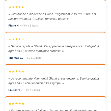
★★★★★
« Très bonne expérience à Gland. L’agrément VHU PR 920001 B
rassure vraiment. Certificat remis sur place. »
Pierre N.
— il y a 5 jours
★★★★☆
« Service rapide à Gland. J’ai apprécié la transparence : tout gratuit,
agréé VHU, aucune mauvaise surprise. »
Thomas G.
— il y a 1 mois
★★★★★
« Je recommande vivement à Gland et ses environs. Service gratuit,
agréé VHU, et le technicien très sympa. »
Laurent F.
— il y a 2 mois
★★★★★
« Sérieux et ponctuel à Gland. Ils ont bien expliqué les démarches.