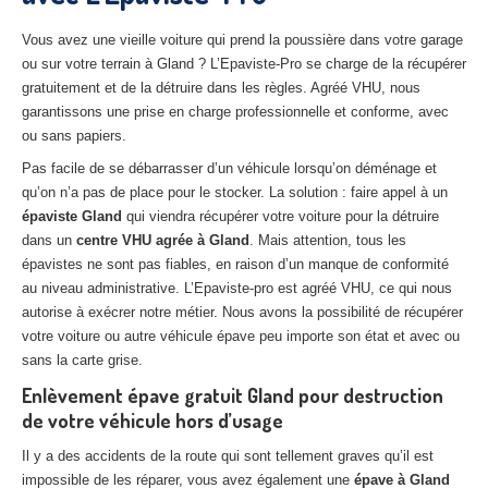
27
– Eure
Vous avez une vieille voiture qui prend la poussière dans votre garage
10
– Aube
ou sur votre terrain à Gland ? L’Epaviste-Pro se charge de la récupérer
gratuitement et de la détruire dans les règles. Agréé VHU, nous
02
– Aisne
garantissons une prise en charge professionnelle et conforme, avec
ou sans papiers.
Tous
les secteurs
Pas facile de se débarrasser d’un véhicule lorsqu’on déménage et
qu’on n’a pas de place pour le stocker. La solution : faire appel à un
CENTRE
VHU AGRÉE
épaviste Gland
qui viendra récupérer votre voiture pour la détruire
dans un
centre VHU agrée à Gland
. Mais attention, tous les
Centre
agréé VHU Paris 75 : casse auto avec destruction
épavistes ne sont pas fiables, en raison d’un manque de conformité
Centre
agréé VHU 77 : casse auto avec destruction
au niveau administrative. L’Epaviste-pro est agréé VHU, ce qui nous
autorise à exécrer notre métier. Nous avons la possibilité de récupérer
Centre
agréé VHU 78 : casse auto avec destruction
votre voiture ou autre véhicule épave peu importe son état et avec ou
sans la carte grise.
Centre
agréé VHU 91 : casse auto avec destruction
Enlèvement épave gratuit Gland pour destruction
de votre véhicule hors d’usage
Centre
agréé VHU 92 : casse auto avec destruction
Il y a des accidents de la route qui sont tellement graves qu’il est
Centre
agréé VHU 93 : casse auto avec destruction
impossible de les réparer, vous avez également une
épave à Gland