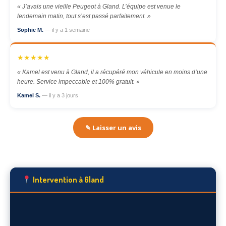
« J’avais une vieille Peugeot à Gland. L’équipe est venue le
lendemain matin, tout s’est passé parfaitement. »
Sophie M.
— il y a 1 semaine
★★★★★
« Kamel est venu à Gland, il a récupéré mon véhicule en moins d’une
heure. Service impeccable et 100% gratuit. »
Kamel S.
— il y a 3 jours
✎ Laisser un avis
Intervention à Gland