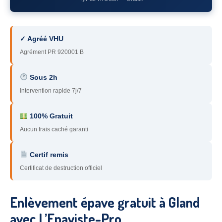
78
– Yvelines
92
– Hauts-de-Seine
✓ Agréé VHU
93
– Seine-Saint-Denis
Agrément PR 920001 B
94
– Val-de-Marne
Sous 2h
Intervention rapide 7j/7
95
– Val d’Oise
91
– Essonne
100% Gratuit
Aucun frais caché garanti
89
– Yonne
60
– Oise
Certif remis
Certificat de destruction officiel
51
– Marne
45
– Loiret
Enlèvement épave gratuit à Gland
28
– Eure-et-Loir
avec L’Epaviste-Pro