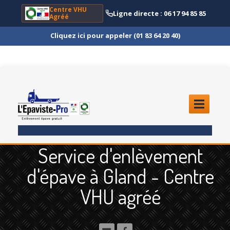
Centre VHU
Ligne directe : 06 17 94 85 85
Agréé
Cliquez ici pour appeler (01 83 64 20 40)
ACCUEIL
Service d'enlèvement
ENLÈVEMENT
ÉPAVE
d'épave à Gland - Centre
Quoi
?
VHU agréé
Scooter
et Moto
Camion
et Poids Lourd