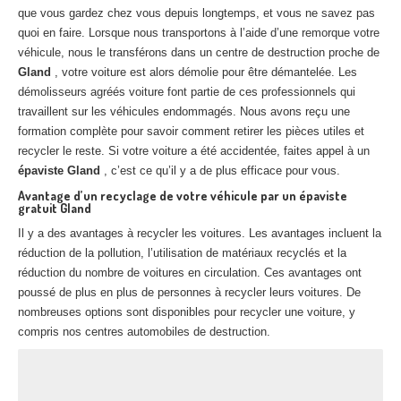
que vous gardez chez vous depuis longtemps, et vous ne savez pas
Centre
agréé VHU 94 : casse auto avec destruction
quoi en faire. Lorsque nous transportons à l’aide d’une remorque votre
Centre
agréé VHU 95 : casse auto avec destruction
véhicule, nous le transférons dans un centre de destruction proche de
Gland
, votre voiture est alors démolie pour être démantelée. Les
démolisseurs agréés voiture font partie de ces professionnels qui
DOCUMENTS
À JOINDRE
travaillent sur les véhicules endommagés. Nous avons reçu une
RACHAT
VÉHICULES
formation complète pour savoir comment retirer les pièces utiles et
recycler le reste. Si votre voiture a été accidentée, faites appel à un
CONTACT
épaviste Gland
, c’est ce qu’il y a de plus efficace pour vous.
Avantage d’un recyclage de votre véhicule par un épaviste
gratuit Gland
01 83 64 20 40
Il y a des avantages à recycler les voitures. Les avantages incluent la
réduction de la pollution, l’utilisation de matériaux recyclés et la
réduction du nombre de voitures en circulation. Ces avantages ont
poussé de plus en plus de personnes à recycler leurs voitures. De
nombreuses options sont disponibles pour recycler une voiture, y
compris nos centres automobiles de destruction.