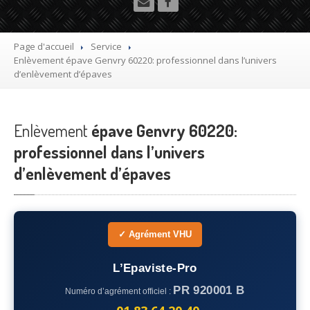
Utilitaire
Démolisseur
agrée VHU gratuit
Page d'accueil
Service
Enlèvement
épave Genvry 60220: professionnel dans l’univers
Mettre
à la casse sa voiture
d’enlèvement d’épaves
Dépollution
de véhicule hors d’usage gratuit
Enlèvement
Recyclage
épave Genvry 60220:
voiture usagée gratuit
professionnel dans l’univers
Destruction
de voiture agréé
d’enlèvement d’épaves
Epaviste
Gratuit
Rachat
voiture accidentée
✓ Agrément VHU
Où
?
L’Epaviste-Pro
75
– Paris
PR 920001 B
Numéro d’agrément officiel :
77
– Seine-et-Marne