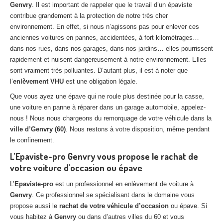
Genvry
. Il est important de rappeler que le travail d’un épaviste
Centre
agréé VHU 94 : casse auto avec destruction
contribue grandement à la protection de notre très cher
environnement. En effet, si nous n’agissons pas pour enlever ces
Centre
agréé VHU 95 : casse auto avec destruction
anciennes voitures en pannes, accidentées, à fort kilométrages…
dans nos rues, dans nos garages, dans nos jardins… elles pourrissent
DOCUMENTS
À JOINDRE
rapidement et nuisent dangereusement à notre environnement. Elles
RACHAT
VÉHICULES
sont vraiment très polluantes. D’autant plus, il est à noter que
l’
enlèvement VHU
est une obligation légale.
CONTACT
Que vous ayez une épave qui ne roule plus destinée pour la casse,
une voiture en panne à réparer dans un garage automobile, appelez-
01 83 64 20 40
nous ! Nous nous chargeons du remorquage de votre véhicule dans la
ville d’Genvry (60)
. Nous restons à votre disposition, même pendant
le confinement.
L’Epaviste-pro Genvry vous propose le rachat de
votre voiture d’occasion ou épave
L’
Epaviste-pro
est un professionnel en enlèvement de voiture à
Genvry
. Ce professionnel se spécialisant dans le domaine vous
propose aussi le
rachat de votre véhicule d’occasion
ou épave. Si
vous habitez à
Genvry
ou dans d’autres villes du 60 et vous