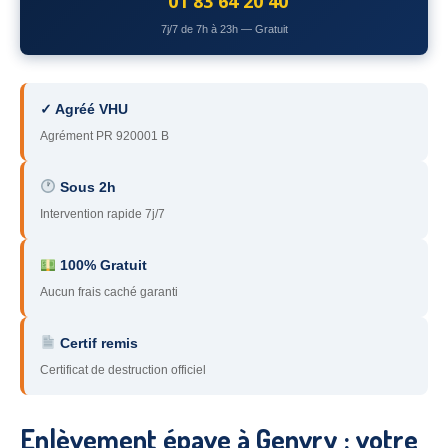
01 83 64 20 40
78
– Yvelines
7j/7 de 7h à 23h — Gratuit
92
– Hauts-de-Seine
93
– Seine-Saint-Denis
✓ Agréé VHU
Agrément PR 920001 B
94
– Val-de-Marne
95
– Val d’Oise
Sous 2h
Intervention rapide 7j/7
91
– Essonne
89
– Yonne
100% Gratuit
Aucun frais caché garanti
60
– Oise
Certif remis
51
– Marne
Certificat de destruction officiel
45
– Loiret
28
– Eure-et-Loir
Enlèvement épave à Genvry : votre