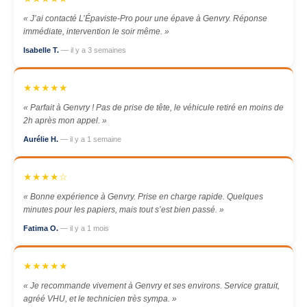
« J’ai contacté L’Épaviste-Pro pour une épave à Genvry. Réponse
immédiate, intervention le soir même. »
Isabelle T.
— il y a 3 semaines
★★★★★
« Parfait à Genvry ! Pas de prise de tête, le véhicule retiré en moins de
2h après mon appel. »
Aurélie H.
— il y a 1 semaine
★★★★☆
« Bonne expérience à Genvry. Prise en charge rapide. Quelques
minutes pour les papiers, mais tout s’est bien passé. »
Fatima O.
— il y a 1 mois
★★★★★
« Je recommande vivement à Genvry et ses environs. Service gratuit,
agréé VHU, et le technicien très sympa. »