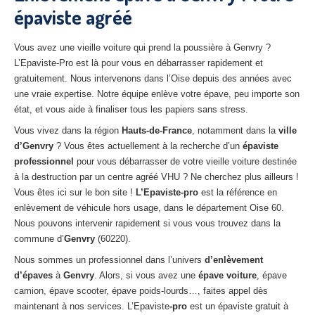
épaviste agréé
27
– Eure
10
– Aube
Vous avez une vieille voiture qui prend la poussière à Genvry ?
L’Epaviste-Pro est là pour vous en débarrasser rapidement et
02
– Aisne
gratuitement. Nous intervenons dans l’Oise depuis des années avec
une vraie expertise. Notre équipe enlève votre épave, peu importe son
Tous
les secteurs
état, et vous aide à finaliser tous les papiers sans stress.
CENTRE
VHU AGRÉE
Vous vivez dans la région
Hauts-de-France
, notamment dans la
ville
d’Genvry
? Vous êtes actuellement à la recherche d’un
épaviste
Centre
agréé VHU Paris 75 : casse auto avec destruction
professionnel
pour vous débarrasser de votre vieille voiture destinée
à la destruction par un centre agréé VHU ? Ne cherchez plus ailleurs !
Centre
agréé VHU 77 : casse auto avec destruction
Vous êtes ici sur le bon site !
L’Epaviste-pro
est la référence en
enlèvement de véhicule hors usage, dans le département Oise 60.
Centre
agréé VHU 78 : casse auto avec destruction
Nous pouvons intervenir rapidement si vous vous trouvez dans la
commune d’
Genvry
(60220).
Centre
agréé VHU 91 : casse auto avec destruction
Nous sommes un professionnel dans l’univers
d’enlèvement
Centre
agréé VHU 92 : casse auto avec destruction
d’épaves
à
Genvry
. Alors, si vous avez une
épave voiture
, épave
camion, épave scooter, épave poids-lourds…, faites appel dès
Centre
agréé VHU 93 : casse auto avec destruction
maintenant à nos services. L’Epaviste
-pro
est un épaviste gratuit à