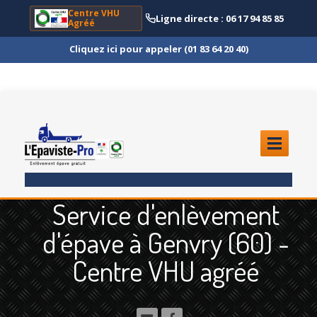
Centre VHU
Ligne directe : 06 17 94 85 85
Agréé
Cliquez ici pour appeler (01 83 64 20 40)
ACCUEIL
Service d'enlèvement
ENLÈVEMENT
ÉPAVE
d'épave à Genvry (60) -
Quoi
?
Centre VHU agréé
Scooter
et Moto
Camion
et Poids Lourd