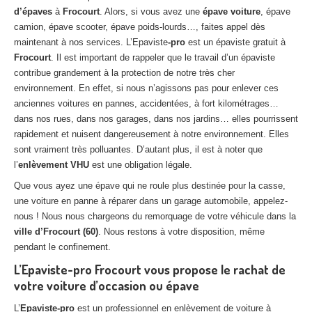
Centre
agréé VHU 94 : casse auto avec destruction
d’épaves
à
Frocourt
. Alors, si vous avez une
épave voiture
, épave
camion, épave scooter, épave poids-lourds…, faites appel dès
Centre
agréé VHU 95 : casse auto avec destruction
maintenant à nos services. L’Epaviste
-pro
est un épaviste gratuit à
Frocourt
. Il est important de rappeler que le travail d’un épaviste
DOCUMENTS
À JOINDRE
contribue grandement à la protection de notre très cher
environnement. En effet, si nous n’agissons pas pour enlever ces
RACHAT
VÉHICULES
anciennes voitures en pannes, accidentées, à fort kilométrages…
dans nos rues, dans nos garages, dans nos jardins… elles pourrissent
CONTACT
rapidement et nuisent dangereusement à notre environnement. Elles
sont vraiment très polluantes. D’autant plus, il est à noter que
01 83 64 20 40
l’
enlèvement VHU
est une obligation légale.
Que vous ayez une épave qui ne roule plus destinée pour la casse,
une voiture en panne à réparer dans un garage automobile, appelez-
nous ! Nous nous chargeons du remorquage de votre véhicule dans la
ville d’Frocourt (60)
. Nous restons à votre disposition, même
pendant le confinement.
L’Epaviste-pro Frocourt vous propose le rachat de
votre voiture d’occasion ou épave
L’
Epaviste-pro
est un professionnel en enlèvement de voiture à