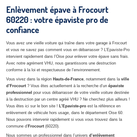
27
– Eure
Enlèvement épave à Frocourt
60220 : votre épaviste pro de
10
– Aube
confiance
02
– Aisne
Tous
les secteurs
Vous avez une vieille voiture qui traîne dans votre garage à Frocourt
et vous ne savez pas comment vous en débarrasser ? L’Epaviste-Pro
CENTRE
VHU AGRÉE
intervient rapidement dans l’Oise pour enlever votre épave sans frais.
Avec notre agrément VHU, nous garantissons une destruction
Centre
agréé VHU Paris 75 : casse auto avec destruction
conforme à la loi et respectueuse de l’environnement.
Vous vivez dans la région
Hauts-de-France
, notamment dans la
ville
Centre
agréé VHU 77 : casse auto avec destruction
d’Frocourt
? Vous êtes actuellement à la recherche d’un
épaviste
professionnel
Centre
agréé VHU 78 : casse auto avec destruction
pour vous débarrasser de votre vieille voiture destinée
à la destruction par un centre agréé VHU ? Ne cherchez plus ailleurs !
Centre
agréé VHU 91 : casse auto avec destruction
Vous êtes ici sur le bon site !
L’Epaviste-pro
est la référence en
enlèvement de véhicule hors usage, dans le département Oise 60.
Centre
agréé VHU 92 : casse auto avec destruction
Nous pouvons intervenir rapidement si vous vous trouvez dans la
commune d’
Frocourt
(60220).
Centre
agréé VHU 93 : casse auto avec destruction
Nous sommes un professionnel dans l’univers
d’enlèvement