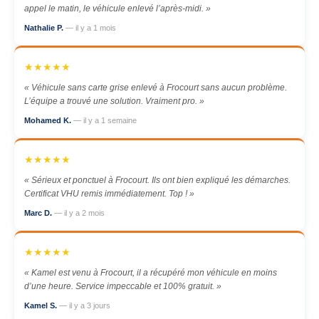
appel le matin, le véhicule enlevé l’après-midi. »
Nathalie P.
— il y a 1 mois
★★★★★
« Véhicule sans carte grise enlevé à Frocourt sans aucun problème.
L’équipe a trouvé une solution. Vraiment pro. »
Mohamed K.
— il y a 1 semaine
★★★★★
« Sérieux et ponctuel à Frocourt. Ils ont bien expliqué les démarches.
Certificat VHU remis immédiatement. Top ! »
Marc D.
— il y a 2 mois
★★★★★
« Kamel est venu à Frocourt, il a récupéré mon véhicule en moins
d’une heure. Service impeccable et 100% gratuit. »
Kamel S.
— il y a 3 jours