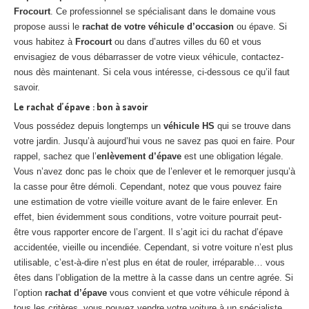
Frocourt
. Ce professionnel se spécialisant dans le domaine vous
propose aussi le
rachat de votre véhicule d’occasion
ou épave. Si
vous habitez à
Frocourt
ou dans d’autres villes du 60 et vous
envisagiez de vous débarrasser de votre vieux véhicule, contactez-
nous dès maintenant. Si cela vous intéresse, ci-dessous ce qu’il faut
savoir.
Le rachat d’épave : bon à savoir
Vous possédez depuis longtemps un
véhicule HS
qui se trouve dans
votre jardin. Jusqu’à aujourd’hui vous ne savez pas quoi en faire. Pour
rappel, sachez que l’
enlèvement d’épave
est une obligation légale.
Vous n’avez donc pas le choix que de l’enlever et le remorquer jusqu’à
la casse pour être démoli. Cependant, notez que vous pouvez faire
une estimation de votre vieille voiture avant de le faire enlever. En
effet, bien évidemment sous conditions, votre voiture pourrait peut-
être vous rapporter encore de l’argent. Il s’agit ici du rachat d’épave
accidentée, vieille ou incendiée. Cependant, si votre voiture n’est plus
utilisable, c’est-à-dire n’est plus en état de rouler, irréparable… vous
êtes dans l’obligation de la mettre à la casse dans un centre agrée. Si
l’option
rachat d’épave
vous convient et que votre véhicule répond à
tous les critères, vous pouvez vendre votre voiture à un spécialiste.