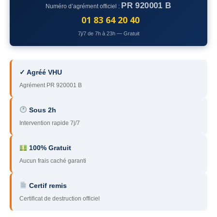
PR 920001 B
Numéro d’agrément officiel :
78
– Yvelines
01 83 64 20 40
92
– Hauts-de-Seine
7j/7 de 7h à 23h — Gratuit
93
– Seine-Saint-Denis
94
– Val-de-Marne
✓ Agréé VHU
Agrément PR 920001 B
95
– Val d’Oise
91
– Essonne
Sous 2h
Intervention rapide 7j/7
89
– Yonne
60
– Oise
100% Gratuit
Aucun frais caché garanti
51
– Marne
Certif remis
45
– Loiret
Certificat de destruction officiel
28
– Eure-et-Loir