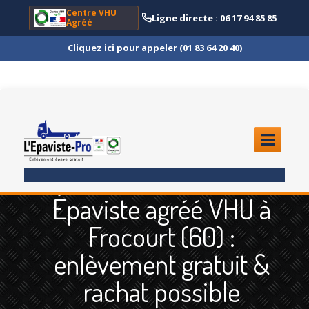
Centre VHU
Ligne directe : 06 17 94 85 85
Agréé
Cliquez ici pour appeler (01 83 64 20 40)
ACCUEIL
Épaviste agréé VHU à
ENLÈVEMENT
ÉPAVE
Frocourt (60) :
Quoi
?
enlèvement gratuit &
Scooter
et Moto
rachat possible
Camion
et Poids Lourd