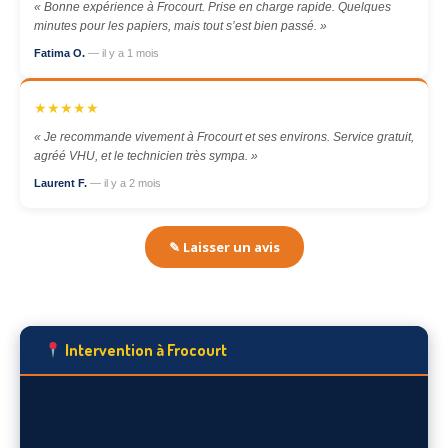
« Bonne expérience à Frocourt. Prise en charge rapide. Quelques
minutes pour les papiers, mais tout s’est bien passé. »
Fatima O.
— il y a 1 mois
★★★★★
« Je recommande vivement à Frocourt et ses environs. Service gratuit,
agréé VHU, et le technicien très sympa. »
Laurent F.
— il y a 2 mois
✎ Laisser un avis
Intervention à Frocourt