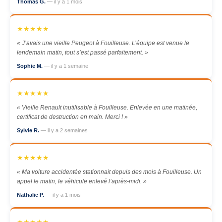
Thomas G.
— il y a 1 mois
★★★★★
« J’avais une vieille Peugeot à Fouilleuse. L’équipe est venue le
lendemain matin, tout s’est passé parfaitement. »
Sophie M.
— il y a 1 semaine
★★★★★
« Vieille Renault inutilisable à Fouilleuse. Enlevée en une matinée,
certificat de destruction en main. Merci ! »
Sylvie R.
— il y a 2 semaines
★★★★★
« Ma voiture accidentée stationnait depuis des mois à Fouilleuse. Un
appel le matin, le véhicule enlevé l’après-midi. »
Nathalie P.
— il y a 1 mois