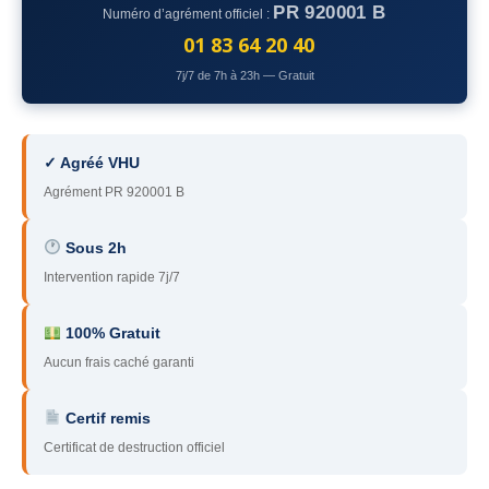
PR 920001 B
Numéro d’agrément officiel :
78
– Yvelines
01 83 64 20 40
92
– Hauts-de-Seine
7j/7 de 7h à 23h — Gratuit
93
– Seine-Saint-Denis
94
– Val-de-Marne
✓ Agréé VHU
Agrément PR 920001 B
95
– Val d’Oise
91
– Essonne
Sous 2h
Intervention rapide 7j/7
89
– Yonne
60
– Oise
100% Gratuit
Aucun frais caché garanti
51
– Marne
Certif remis
45
– Loiret
Certificat de destruction officiel
28
– Eure-et-Loir