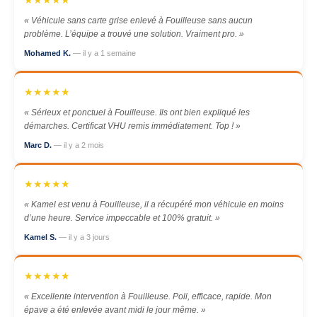
★★★★★
« Véhicule sans carte grise enlevé à Fouilleuse sans aucun
problème. L’équipe a trouvé une solution. Vraiment pro. »
Mohamed K.
— il y a 1 semaine
★★★★★
« Sérieux et ponctuel à Fouilleuse. Ils ont bien expliqué les
démarches. Certificat VHU remis immédiatement. Top ! »
Marc D.
— il y a 2 mois
★★★★★
« Kamel est venu à Fouilleuse, il a récupéré mon véhicule en moins
d’une heure. Service impeccable et 100% gratuit. »
Kamel S.
— il y a 3 jours
★★★★★
« Excellente intervention à Fouilleuse. Poli, efficace, rapide. Mon
épave a été enlevée avant midi le jour même. »