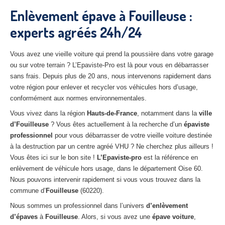
27
– Eure
Enlèvement épave à Fouilleuse :
experts agréés 24h/24
10
– Aube
02
– Aisne
Vous avez une vieille voiture qui prend la poussière dans votre garage
ou sur votre terrain ? L’Epaviste-Pro est là pour vous en débarrasser
Tous
les secteurs
sans frais. Depuis plus de 20 ans, nous intervenons rapidement dans
votre région pour enlever et recycler vos véhicules hors d’usage,
CENTRE
VHU AGRÉE
conformément aux normes environnementales.
Centre
agréé VHU Paris 75 : casse auto avec destruction
Vous vivez dans la région
Hauts-de-France
, notamment dans la
ville
d’Fouilleuse
? Vous êtes actuellement à la recherche d’un
épaviste
Centre
agréé VHU 77 : casse auto avec destruction
professionnel
pour vous débarrasser de votre vieille voiture destinée
à la destruction par un centre agréé VHU ? Ne cherchez plus ailleurs !
Centre
agréé VHU 78 : casse auto avec destruction
Vous êtes ici sur le bon site !
L’Epaviste-pro
est la référence en
enlèvement de véhicule hors usage, dans le département Oise 60.
Centre
agréé VHU 91 : casse auto avec destruction
Nous pouvons intervenir rapidement si vous vous trouvez dans la
commune d’
Fouilleuse
(60220).
Centre
agréé VHU 92 : casse auto avec destruction
Nous sommes un professionnel dans l’univers
d’enlèvement
Centre
agréé VHU 93 : casse auto avec destruction
d’épaves
à
Fouilleuse
. Alors, si vous avez une
épave voiture
,