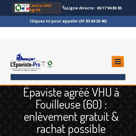
Centre VHU
Ligne directe : 06 17 94 85 85
Agréé
Cliquez ici pour appeler (01 83 64 20 40)
ACCUEIL
Épaviste agréé VHU à
ENLÈVEMENT
ÉPAVE
Fouilleuse (60) :
Quoi
?
enlèvement gratuit &
Scooter
et Moto
rachat possible
Camion
et Poids Lourd