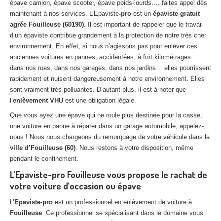
épave camion, épave scooter, épave poids-lourds…, faites appel dès
Centre
agréé VHU 94 : casse auto avec destruction
maintenant à nos services. L’Epaviste
-pro
est un
épaviste gratuit
agrée Fouilleuse (60190)
. Il est important de rappeler que le travail
Centre
agréé VHU 95 : casse auto avec destruction
d’un épaviste contribue grandement à la protection de notre très cher
environnement. En effet, si nous n’agissons pas pour enlever ces
DOCUMENTS
À JOINDRE
anciennes voitures en pannes, accidentées, à fort kilométrages…
dans nos rues, dans nos garages, dans nos jardins… elles pourrissent
RACHAT
VÉHICULES
rapidement et nuisent dangereusement à notre environnement. Elles
CONTACT
sont vraiment très polluantes. D’autant plus, il est à noter que
l’
enlèvement VHU
est une obligation légale.
Que vous ayez une épave qui ne roule plus destinée pour la casse,
01 83 64 20 40
une voiture en panne à réparer dans un garage automobile, appelez-
nous ! Nous nous chargeons du remorquage de votre véhicule dans la
ville d’Fouilleuse (60)
. Nous restons à votre disposition, même
pendant le confinement.
L’Epaviste-pro Fouilleuse vous propose le rachat de
votre voiture d’occasion ou épave
L’
Epaviste-pro
est un professionnel en enlèvement de voiture à
Fouilleuse
. Ce professionnel se spécialisant dans le domaine vous