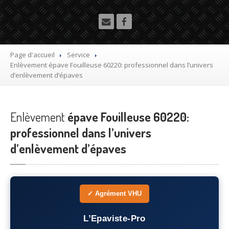
Utilitaire
Démolisseur
agrée VHU gratuit
Mettre
à la casse sa voiture
Page d'accueil
Service
Enlèvement
épave Fouilleuse 60220: professionnel dans l’univers
Dépollution
de véhicule hors d’usage gratuit
d’enlèvement d’épaves
Recyclage
voiture usagée gratuit
Enlèvement
Destruction
épave Fouilleuse 60220:
de voiture agréé
professionnel dans l’univers
Epaviste
Gratuit
d’enlèvement d’épaves
Rachat
voiture accidentée
Où
?
✓ Agrément VHU
75
– Paris
L’Epaviste-Pro
77
– Seine-et-Marne