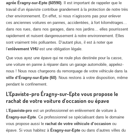
agrée Éragny-sur-Epte (60590)
. Il est important de rappeler que le
Centre
agréé VHU 94 : casse auto avec destruction
travail d’un épaviste contribue grandement à la protection de notre très
cher environnement. En effet, si nous n’agissons pas pour enlever
Centre
agréé VHU 95 : casse auto avec destruction
ces anciennes voitures en pannes, accidentées, à fort kilométrages…
dans nos rues, dans nos garages, dans nos jardins… elles pourrissent
DOCUMENTS
À JOINDRE
rapidement et nuisent dangereusement à notre environnement. Elles
RACHAT
VÉHICULES
sont vraiment très polluantes. D’autant plus, il est à noter que
l’
enlèvement VHU
est une obligation légale.
CONTACT
Que vous ayez une épave qui ne roule plus destinée pour la casse,
une voiture en panne à réparer dans un garage automobile, appelez-
01 83 64 20 40
nous ! Nous nous chargeons du remorquage de votre véhicule dans la
ville d’Éragny-sur-Epte (60)
. Nous restons à votre disposition, même
pendant le confinement.
L’Epaviste-pro Éragny-sur-Epte vous propose le
rachat de votre voiture d’occasion ou épave
L’
Epaviste-pro
est un professionnel en enlèvement de voiture à
Éragny-sur-Epte
. Ce professionnel se spécialisant dans le domaine
vous propose aussi le
rachat de votre véhicule d’occasion
ou
épave. Si vous habitez à
Éragny-sur-Epte
ou dans d’autres villes du