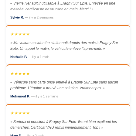
« Vieille Renault inutilisable à Eragny Sur Epte. Enlevée en une
matinée, certificat de destruction en main. Merci ! »
Sylvie R.
— il y a 2 semaines
★★★★★
« Ma voiture accidentée stationnait depuis des mois à Eragny Sur
Epte. Un appel le matin, le véhicule enlevé l’après-midi. »
Nathalie P.
— il y a 1 mois
★★★★★
« Véhicule sans carte grise enlevé à Eragny Sur Epte sans aucun
problème. L’équipe a trouvé une solution. Vraiment pro. »
Mohamed K.
— il y a 1 semaine
★★★★★
« Sérieux et ponctuel à Eragny Sur Epte. Ils ont bien expliqué les
démarches. Certificat VHU remis immédiatement. Top ! »
Marc D.
— il y a 2 mois