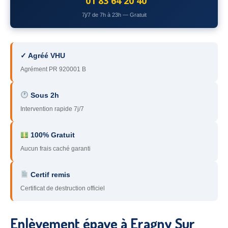
01 83 64 20 40
78
– Yvelines
7j/7 de 7h à 23h — Gratuit
92
– Hauts-de-Seine
93
– Seine-Saint-Denis
✓ Agréé VHU
Agrément PR 920001 B
94
– Val-de-Marne
95
– Val d’Oise
Sous 2h
Intervention rapide 7j/7
91
– Essonne
89
– Yonne
100% Gratuit
Aucun frais caché garanti
60
– Oise
Certif remis
51
– Marne
Certificat de destruction officiel
45
– Loiret
28
– Eure-et-Loir
Enlèvement épave à Eragny Sur