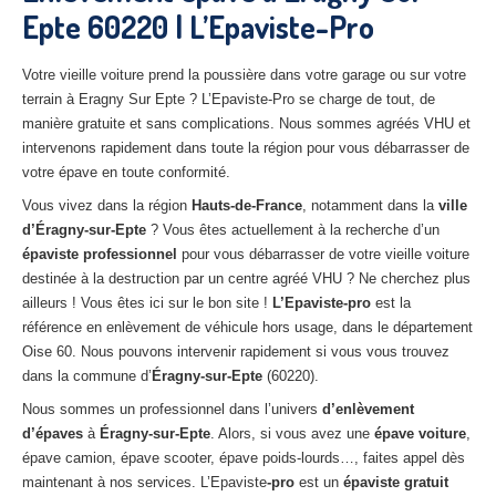
Epte 60220 | L’Epaviste-Pro
27
– Eure
10
– Aube
Votre vieille voiture prend la poussière dans votre garage ou sur votre
terrain à Eragny Sur Epte ? L’Epaviste-Pro se charge de tout, de
02
– Aisne
manière gratuite et sans complications. Nous sommes agréés VHU et
intervenons rapidement dans toute la région pour vous débarrasser de
Tous
les secteurs
votre épave en toute conformité.
CENTRE
VHU AGRÉE
Vous vivez dans la région
Hauts-de-France
, notamment dans la
ville
d’Éragny-sur-Epte
? Vous êtes actuellement à la recherche d’un
Centre
agréé VHU Paris 75 : casse auto avec destruction
épaviste professionnel
pour vous débarrasser de votre vieille voiture
destinée à la destruction par un centre agréé VHU ? Ne cherchez plus
Centre
agréé VHU 77 : casse auto avec destruction
ailleurs ! Vous êtes ici sur le bon site !
L’Epaviste-pro
est la
référence en enlèvement de véhicule hors usage, dans le département
Centre
agréé VHU 78 : casse auto avec destruction
Oise 60. Nous pouvons intervenir rapidement si vous vous trouvez
dans la commune d’
Éragny-sur-Epte
(60220).
Centre
agréé VHU 91 : casse auto avec destruction
Nous sommes un professionnel dans l’univers
d’enlèvement
Centre
agréé VHU 92 : casse auto avec destruction
d’épaves
à
Éragny-sur-Epte
. Alors, si vous avez une
épave voiture
,
épave camion, épave scooter, épave poids-lourds…, faites appel dès
Centre
agréé VHU 93 : casse auto avec destruction
maintenant à nos services. L’Epaviste
-pro
est un
épaviste gratuit