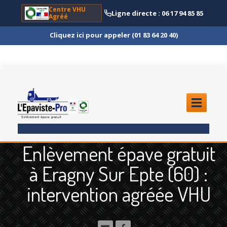
Centre VHU
Ligne directe : 06 17 94 85 85
Agréé
Cliquez ici pour appeler (01 83 64 20 40)
ACCUEIL
Enlèvement épave gratuit
ENLÈVEMENT
ÉPAVE
à Eragny Sur Epte (60) :
Quoi
?
intervention agréée VHU
Scooter
et Moto
Camion
et Poids Lourd