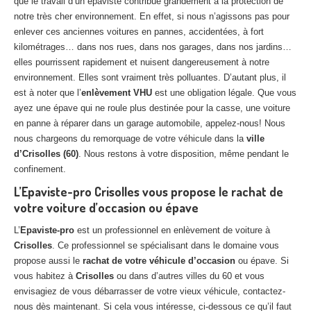
que le travail d’un épaviste contribue grandement à la protection de
Centre
agréé VHU 94 : casse auto avec destruction
notre très cher environnement. En effet, si nous n’agissons pas pour
enlever ces anciennes voitures en pannes, accidentées, à fort
Centre
agréé VHU 95 : casse auto avec destruction
kilométrages… dans nos rues, dans nos garages, dans nos jardins…
elles pourrissent rapidement et nuisent dangereusement à notre
DOCUMENTS
À JOINDRE
environnement. Elles sont vraiment très polluantes. D’autant plus, il
est à noter que l’
enlèvement VHU
est une obligation légale. Que vous
RACHAT
VÉHICULES
ayez une épave qui ne roule plus destinée pour la casse, une voiture
en panne à réparer dans un garage automobile, appelez-nous! Nous
CONTACT
nous chargeons du remorquage de votre véhicule dans la
ville
d’Crisolles (60)
. Nous restons à votre disposition, même pendant le
01 83 64 20 40
confinement.
L’Epaviste-pro Crisolles vous propose le rachat de
votre voiture d’occasion ou épave
L’
Epaviste-pro
est un professionnel en enlèvement de voiture à
Crisolles
. Ce professionnel se spécialisant dans le domaine vous
propose aussi le
rachat de votre véhicule d’occasion
ou épave. Si
vous habitez à
Crisolles
ou dans d’autres villes du 60 et vous
envisagiez de vous débarrasser de votre vieux véhicule, contactez-
nous dès maintenant. Si cela vous intéresse, ci-dessous ce qu’il faut