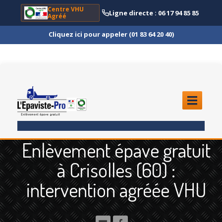
Centre VHU
Ligne directe : 06 17 94 85 85
Agréé
Cliquez ici pour appeler (01 83 64 20 40)
ACCUEIL
Enlèvement épave gratuit
ENLÈVEMENT
ÉPAVE
à Crisolles (60) :
Quoi
?
intervention agréée VHU
Scooter
et Moto
Camion
et Poids Lourd