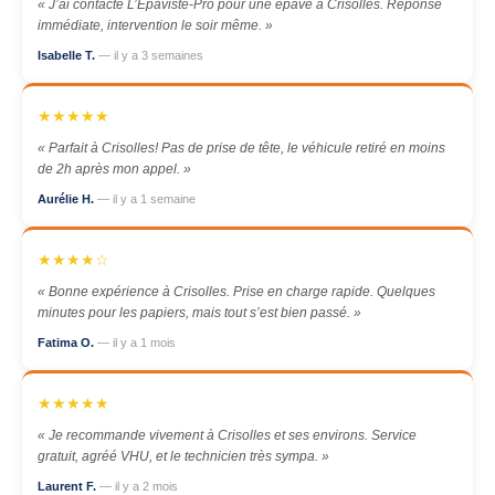
« J’ai contacté L’Épaviste-Pro pour une épave à Crisolles. Réponse
immédiate, intervention le soir même. »
Isabelle T.
— il y a 3 semaines
★★★★★
« Parfait à Crisolles! Pas de prise de tête, le véhicule retiré en moins
de 2h après mon appel. »
Aurélie H.
— il y a 1 semaine
★★★★☆
« Bonne expérience à Crisolles. Prise en charge rapide. Quelques
minutes pour les papiers, mais tout s’est bien passé. »
Fatima O.
— il y a 1 mois
★★★★★
« Je recommande vivement à Crisolles et ses environs. Service
gratuit, agréé VHU, et le technicien très sympa. »
Laurent F.
— il y a 2 mois