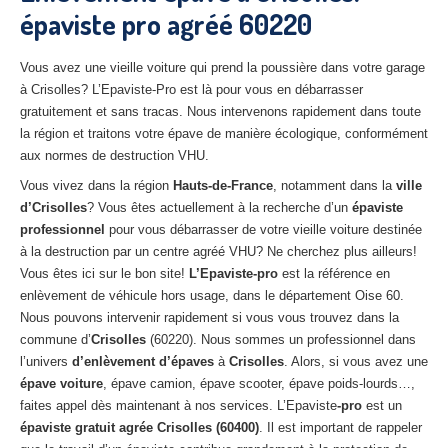
épaviste pro agréé 60220
27
– Eure
10
– Aube
Vous avez une vieille voiture qui prend la poussière dans votre garage
à Crisolles? L’Epaviste-Pro est là pour vous en débarrasser
02
– Aisne
gratuitement et sans tracas. Nous intervenons rapidement dans toute
la région et traitons votre épave de manière écologique, conformément
Tous
les secteurs
aux normes de destruction VHU.
CENTRE
VHU AGRÉE
Vous vivez dans la région
Hauts-de-France
, notamment dans la
ville
d’Crisolles
? Vous êtes actuellement à la recherche d’un
épaviste
Centre
agréé VHU Paris 75 : casse auto avec destruction
professionnel
pour vous débarrasser de votre vieille voiture destinée
à la destruction par un centre agréé VHU? Ne cherchez plus ailleurs!
Centre
agréé VHU 77 : casse auto avec destruction
Vous êtes ici sur le bon site!
L’Epaviste-pro
est la référence en
enlèvement de véhicule hors usage, dans le département Oise 60.
Centre
agréé VHU 78 : casse auto avec destruction
Nous pouvons intervenir rapidement si vous vous trouvez dans la
commune d’
Crisolles
(60220). Nous sommes un professionnel dans
Centre
agréé VHU 91 : casse auto avec destruction
l’univers
d’enlèvement d’épaves
à
Crisolles
. Alors, si vous avez une
Centre
agréé VHU 92 : casse auto avec destruction
épave voiture
, épave camion, épave scooter, épave poids-lourds…,
faites appel dès maintenant à nos services. L’Epaviste
-pro
est un
Centre
agréé VHU 93 : casse auto avec destruction
épaviste gratuit agrée Crisolles (60400)
. Il est important de rappeler