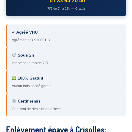
01 83 64 20 40
78
– Yvelines
7j/7 de 7h à 23h — Gratuit
92
– Hauts-de-Seine
93
– Seine-Saint-Denis
✓ Agréé VHU
Agrément PR 920001 B
94
– Val-de-Marne
95
– Val d’Oise
Sous 2h
Intervention rapide 7j/7
91
– Essonne
89
– Yonne
100% Gratuit
Aucun frais caché garanti
60
– Oise
Certif remis
51
– Marne
Certificat de destruction officiel
45
– Loiret
28
– Eure-et-Loir
Enlèvement épave à Crisolles: