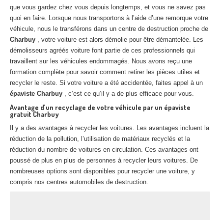
que vous gardez chez vous depuis longtemps, et vous ne savez pas
Centre
agréé VHU 94 : casse auto avec destruction
quoi en faire. Lorsque nous transportons à l’aide d’une remorque votre
Centre
agréé VHU 95 : casse auto avec destruction
véhicule, nous le transférons dans un centre de destruction proche de
Charbuy
, votre voiture est alors démolie pour être démantelée. Les
démolisseurs agréés voiture font partie de ces professionnels qui
DOCUMENTS
À JOINDRE
travaillent sur les véhicules endommagés. Nous avons reçu une
RACHAT
VÉHICULES
formation complète pour savoir comment retirer les pièces utiles et
recycler le reste. Si votre voiture a été accidentée, faites appel à un
CONTACT
épaviste Charbuy
, c’est ce qu’il y a de plus efficace pour vous.
Avantage d’un recyclage de votre véhicule par un épaviste
gratuit Charbuy
01 83 64 20 40
Il y a des avantages à recycler les voitures. Les avantages incluent la
réduction de la pollution, l’utilisation de matériaux recyclés et la
réduction du nombre de voitures en circulation. Ces avantages ont
poussé de plus en plus de personnes à recycler leurs voitures. De
nombreuses options sont disponibles pour recycler une voiture, y
compris nos centres automobiles de destruction.