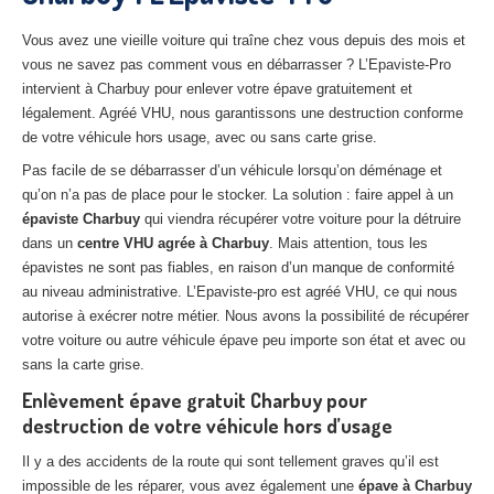
27
– Eure
Vous avez une vieille voiture qui traîne chez vous depuis des mois et
10
– Aube
vous ne savez pas comment vous en débarrasser ? L’Epaviste-Pro
intervient à Charbuy pour enlever votre épave gratuitement et
02
– Aisne
légalement. Agréé VHU, nous garantissons une destruction conforme
de votre véhicule hors usage, avec ou sans carte grise.
Tous
les secteurs
Pas facile de se débarrasser d’un véhicule lorsqu’on déménage et
qu’on n’a pas de place pour le stocker. La solution : faire appel à un
CENTRE
VHU AGRÉE
épaviste Charbuy
qui viendra récupérer votre voiture pour la détruire
dans un
centre VHU agrée à Charbuy
. Mais attention, tous les
Centre
agréé VHU Paris 75 : casse auto avec destruction
épavistes ne sont pas fiables, en raison d’un manque de conformité
Centre
agréé VHU 77 : casse auto avec destruction
au niveau administrative. L’Epaviste-pro est agréé VHU, ce qui nous
autorise à exécrer notre métier. Nous avons la possibilité de récupérer
Centre
agréé VHU 78 : casse auto avec destruction
votre voiture ou autre véhicule épave peu importe son état et avec ou
sans la carte grise.
Centre
agréé VHU 91 : casse auto avec destruction
Enlèvement épave gratuit Charbuy pour
destruction de votre véhicule hors d’usage
Centre
agréé VHU 92 : casse auto avec destruction
Il y a des accidents de la route qui sont tellement graves qu’il est
Centre
agréé VHU 93 : casse auto avec destruction
impossible de les réparer, vous avez également une
épave à Charbuy