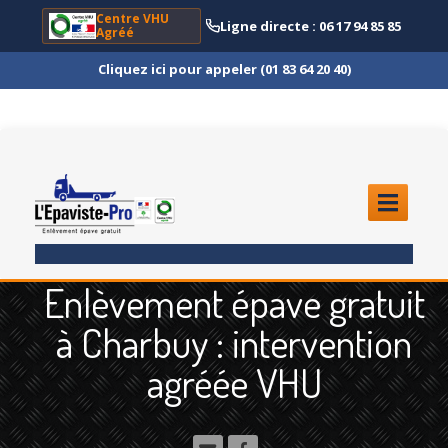
Centre VHU
Ligne directe : 06 17 94 85 85
Agréé
Cliquez ici pour appeler (01 83 64 20 40)
ACCUEIL
Enlèvement épave gratuit
ENLÈVEMENT
ÉPAVE
à Charbuy : intervention
Quoi
?
agréée VHU
Scooter
et Moto
Camion
et Poids Lourd