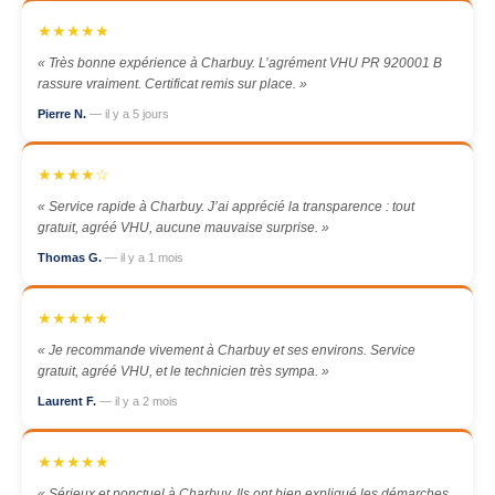
★★★★★
« Très bonne expérience à Charbuy. L’agrément VHU PR 920001 B
rassure vraiment. Certificat remis sur place. »
Pierre N.
— il y a 5 jours
★★★★☆
« Service rapide à Charbuy. J’ai apprécié la transparence : tout
gratuit, agréé VHU, aucune mauvaise surprise. »
Thomas G.
— il y a 1 mois
★★★★★
« Je recommande vivement à Charbuy et ses environs. Service
gratuit, agréé VHU, et le technicien très sympa. »
Laurent F.
— il y a 2 mois
★★★★★
« Sérieux et ponctuel à Charbuy. Ils ont bien expliqué les démarches.