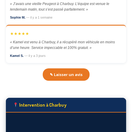
« J’avais une vieille Peugeot à Charbuy. L’équipe est venue le
lendemain matin, tout s’est passé parfaitement. »
Sophie M.
— il y a 1 semaine
★★★★★
« Kamel est venu à Charbuy, il a récupéré mon véhicule en moins
d’une heure. Service impeccable et 100% gratuit. »
Kamel S.
— il y a 3 jours
✎ Laisser un avis
Intervention à Charbuy