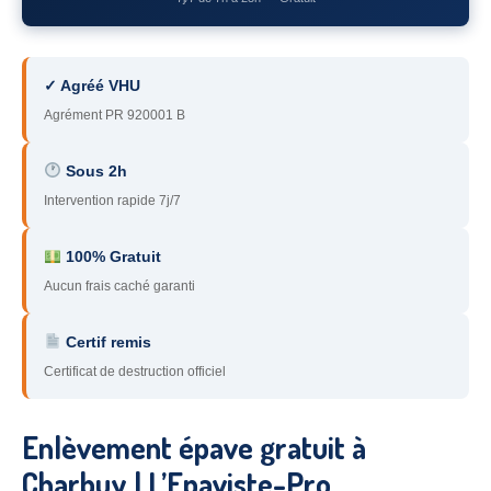
78
– Yvelines
92
– Hauts-de-Seine
✓ Agréé VHU
93
– Seine-Saint-Denis
Agrément PR 920001 B
94
– Val-de-Marne
Sous 2h
Intervention rapide 7j/7
95
– Val d’Oise
91
– Essonne
100% Gratuit
Aucun frais caché garanti
89
– Yonne
60
– Oise
Certif remis
Certificat de destruction officiel
51
– Marne
45
– Loiret
Enlèvement épave gratuit à
28
– Eure-et-Loir
Charbuy | L’Epaviste-Pro