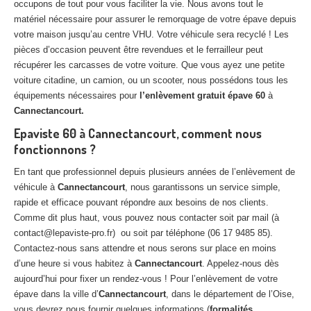
occupons de tout pour vous faciliter la vie. Nous avons tout le
matériel nécessaire pour assurer le remorquage de votre épave depuis
votre maison jusqu’au centre VHU. Votre véhicule sera recyclé ! Les
pièces d’occasion peuvent être revendues et le ferrailleur peut
récupérer les carcasses de votre voiture. Que vous ayez une petite
voiture citadine, un camion, ou un scooter, nous possédons tous les
équipements nécessaires pour
l’enlèvement gratuit épave 60
à
Cannectancourt.
Epaviste 60 à Cannectancourt, comment nous
fonctionnons ?
En tant que professionnel depuis plusieurs années de l’enlèvement de
véhicule à
Cannectancourt
, nous garantissons un service simple,
rapide et efficace pouvant répondre aux besoins de nos clients.
Comme dit plus haut, vous pouvez nous contacter soit par mail (à
contact@lepaviste-pro.fr) ou soit par téléphone (06 17 9485 85).
Contactez-nous sans attendre et nous serons sur place en moins
d’une heure si vous habitez à
Cannectancourt
. Appelez-nous dès
aujourd’hui pour fixer un rendez-vous ! Pour l’enlèvement de votre
épave dans la ville d’
Cannectancourt
, dans le département de l’Oise,
vous devrez nous fournir quelques informations (
formalités