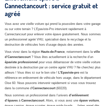
Cannectancourt : service gratuit et
27
– Eure
agréé
10
– Aube
02
– Aisne
Vous avez une vieille voiture qui prend la poussière dans votre garage
ou sur votre terrain ? L’Epaviste-Pro intervient rapidement à
Tous
les secteurs
Cannectancourt pour enlever votre épave gratuitement. Nous sommes
un professionnel agréé VHU, spécialisé dans le recyclage et la
CENTRE
VHU AGRÉE
destruction de véhicules hors d’usage depuis des années.
Vous vivez dans la région
Hauts-de-France
, notamment dans la
ville
Centre
agréé VHU Paris 75 : casse auto avec destruction
d’Cannectancourt
? Vous êtes actuellement à la recherche d’un
épaviste professionnel
Centre
agréé VHU 77 : casse auto avec destruction
pour vous débarrasser de votre vieille voiture
destinée à la destruction par un centre agréé VHU ? Ne cherchez plus
Centre
agréé VHU 78 : casse auto avec destruction
ailleurs ! Vous êtes ici sur le bon site !
L’Epaviste-pro
est la
référence en enlèvement de véhicule hors usage, dans le département
Centre
agréé VHU 91 : casse auto avec destruction
Oise 60. Nous pouvons intervenir rapidement si vous vous trouvez
dans la commune d’
Cannectancourt
(60220).
Centre
agréé VHU 92 : casse auto avec destruction
Nous sommes un professionnel dans l’univers
d’enlèvement
Centre
agréé VHU 93 : casse auto avec destruction
d’épaves
à
Cannectancourt
. Alors, si vous avez une
épave voiture
,
épave camion, épave scooter, épave poids-lourds…, faites appel dès