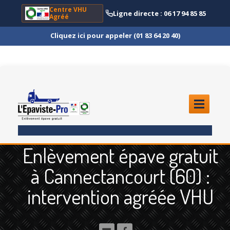
Centre VHU
Ligne directe : 06 17 94 85 85
Agréé
Cliquez ici pour appeler (01 83 64 20 40)
ACCUEIL
Enlèvement épave gratuit
ENLÈVEMENT
ÉPAVE
à Cannectancourt (60) :
Quoi
?
intervention agréée VHU
Scooter
et Moto
Camion
et Poids Lourd