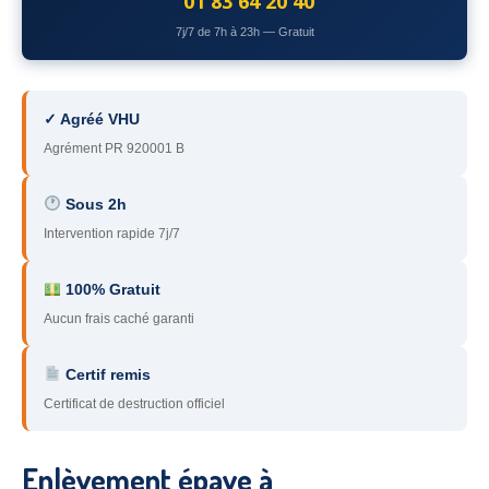
01 83 64 20 40
78
– Yvelines
7j/7 de 7h à 23h — Gratuit
92
– Hauts-de-Seine
93
– Seine-Saint-Denis
✓ Agréé VHU
Agrément PR 920001 B
94
– Val-de-Marne
95
– Val d’Oise
Sous 2h
Intervention rapide 7j/7
91
– Essonne
89
– Yonne
100% Gratuit
Aucun frais caché garanti
60
– Oise
Certif remis
51
– Marne
Certificat de destruction officiel
45
– Loiret
28
– Eure-et-Loir
Enlèvement épave à