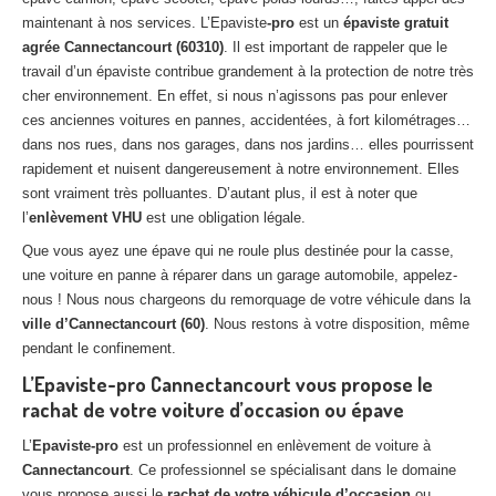
Centre
agréé VHU 94 : casse auto avec destruction
maintenant à nos services. L’Epaviste
-pro
est un
épaviste gratuit
agrée Cannectancourt (60310)
. Il est important de rappeler que le
Centre
agréé VHU 95 : casse auto avec destruction
travail d’un épaviste contribue grandement à la protection de notre très
cher environnement. En effet, si nous n’agissons pas pour enlever
DOCUMENTS
À JOINDRE
ces anciennes voitures en pannes, accidentées, à fort kilométrages…
dans nos rues, dans nos garages, dans nos jardins… elles pourrissent
RACHAT
VÉHICULES
rapidement et nuisent dangereusement à notre environnement. Elles
sont vraiment très polluantes. D’autant plus, il est à noter que
CONTACT
l’
enlèvement VHU
est une obligation légale.
Que vous ayez une épave qui ne roule plus destinée pour la casse,
01 83 64 20 40
une voiture en panne à réparer dans un garage automobile, appelez-
nous ! Nous nous chargeons du remorquage de votre véhicule dans la
ville d’Cannectancourt (60)
. Nous restons à votre disposition, même
pendant le confinement.
L’Epaviste-pro Cannectancourt vous propose le
rachat de votre voiture d’occasion ou épave
L’
Epaviste-pro
est un professionnel en enlèvement de voiture à
Cannectancourt
. Ce professionnel se spécialisant dans le domaine
vous propose aussi le
rachat de votre véhicule d’occasion
ou