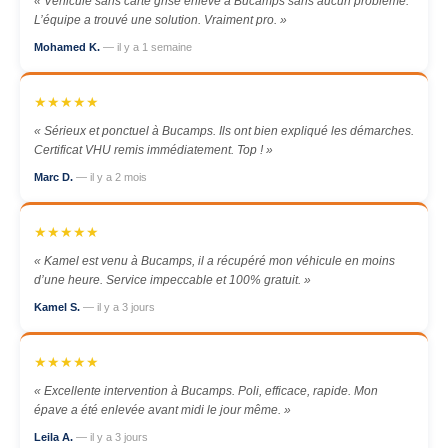
« Véhicule sans carte grise enlevé à Bucamps sans aucun problème.
L’équipe a trouvé une solution. Vraiment pro. »
Mohamed K.
— il y a 1 semaine
★★★★★
« Sérieux et ponctuel à Bucamps. Ils ont bien expliqué les démarches.
Certificat VHU remis immédiatement. Top ! »
Marc D.
— il y a 2 mois
★★★★★
« Kamel est venu à Bucamps, il a récupéré mon véhicule en moins
d’une heure. Service impeccable et 100% gratuit. »
Kamel S.
— il y a 3 jours
★★★★★
« Excellente intervention à Bucamps. Poli, efficace, rapide. Mon
épave a été enlevée avant midi le jour même. »
Leila A.
— il y a 3 jours