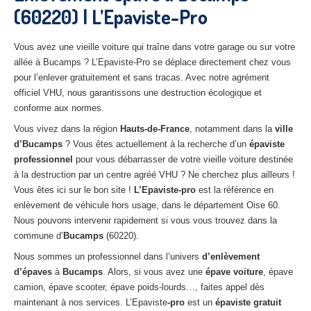
(60220) | L’Epaviste-Pro
27
– Eure
10
– Aube
Vous avez une vieille voiture qui traîne dans votre garage ou sur votre
allée à Bucamps ? L’Epaviste-Pro se déplace directement chez vous
02
– Aisne
pour l’enlever gratuitement et sans tracas. Avec notre agrément
officiel VHU, nous garantissons une destruction écologique et
Tous
les secteurs
conforme aux normes.
CENTRE
VHU AGRÉE
Vous vivez dans la région
Hauts-de-France
, notamment dans la
ville
d’Bucamps
? Vous êtes actuellement à la recherche d’un
épaviste
Centre
agréé VHU Paris 75 : casse auto avec destruction
professionnel
pour vous débarrasser de votre vieille voiture destinée
à la destruction par un centre agréé VHU ? Ne cherchez plus ailleurs !
Centre
agréé VHU 77 : casse auto avec destruction
Vous êtes ici sur le bon site !
L’Epaviste-pro
est la référence en
enlèvement de véhicule hors usage, dans le département Oise 60.
Centre
agréé VHU 78 : casse auto avec destruction
Nous pouvons intervenir rapidement si vous vous trouvez dans la
commune d’
Bucamps
(60220).
Centre
agréé VHU 91 : casse auto avec destruction
Nous sommes un professionnel dans l’univers
d’enlèvement
Centre
agréé VHU 92 : casse auto avec destruction
d’épaves
à
Bucamps
. Alors, si vous avez une
épave voiture
, épave
camion, épave scooter, épave poids-lourds…, faites appel dès
Centre
agréé VHU 93 : casse auto avec destruction
maintenant à nos services. L’Epaviste
-pro
est un
épaviste gratuit