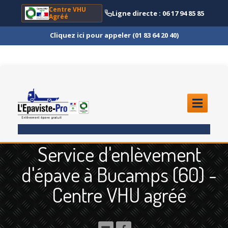
Centre VHU
Ligne directe : 06 17 94 85 85
Agréé
Cliquez ici pour appeler (01 83 64 20 40)
ACCUEIL
Service d'enlèvement
ENLÈVEMENT
ÉPAVE
d'épave à Bucamps (60) -
Quoi
?
Centre VHU agréé
Scooter
et Moto
Camion
et Poids Lourd