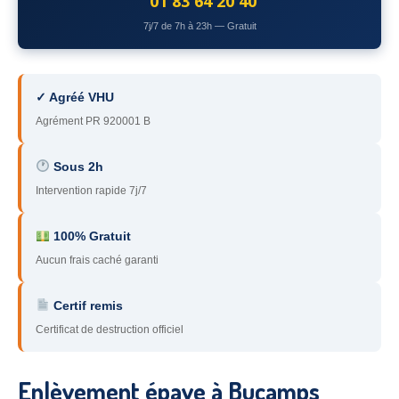
01 83 64 20 40
78
– Yvelines
7j/7 de 7h à 23h — Gratuit
92
– Hauts-de-Seine
93
– Seine-Saint-Denis
✓ Agréé VHU
Agrément PR 920001 B
94
– Val-de-Marne
95
– Val d’Oise
Sous 2h
Intervention rapide 7j/7
91
– Essonne
89
– Yonne
100% Gratuit
Aucun frais caché garanti
60
– Oise
Certif remis
51
– Marne
Certificat de destruction officiel
45
– Loiret
28
– Eure-et-Loir
Enlèvement épave à Bucamps