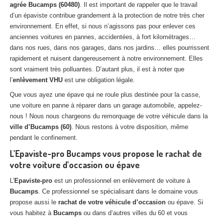
agrée Bucamps (60480)
. Il est important de rappeler que le travail
Centre
agréé VHU 94 : casse auto avec destruction
d’un épaviste contribue grandement à la protection de notre très cher
environnement. En effet, si nous n’agissons pas pour enlever ces
Centre
agréé VHU 95 : casse auto avec destruction
anciennes voitures en pannes, accidentées, à fort kilométrages…
dans nos rues, dans nos garages, dans nos jardins… elles pourrissent
DOCUMENTS
À JOINDRE
rapidement et nuisent dangereusement à notre environnement. Elles
RACHAT
VÉHICULES
sont vraiment très polluantes. D’autant plus, il est à noter que
l’
enlèvement VHU
est une obligation légale.
CONTACT
Que vous ayez une épave qui ne roule plus destinée pour la casse,
une voiture en panne à réparer dans un garage automobile, appelez-
01 83 64 20 40
nous ! Nous nous chargeons du remorquage de votre véhicule dans la
ville d’Bucamps (60)
. Nous restons à votre disposition, même
pendant le confinement.
L’Epaviste-pro Bucamps vous propose le rachat de
votre voiture d’occasion ou épave
L’
Epaviste-pro
est un professionnel en enlèvement de voiture à
Bucamps
. Ce professionnel se spécialisant dans le domaine vous
propose aussi le
rachat de votre véhicule d’occasion
ou épave. Si
vous habitez à
Bucamps
ou dans d’autres villes du 60 et vous