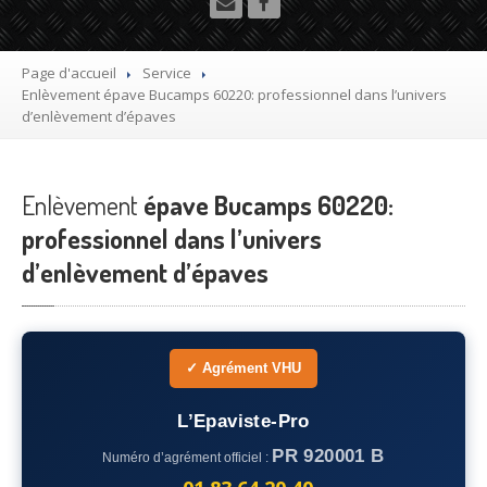
Utilitaire
Démolisseur
agrée VHU gratuit
Page d'accueil
Service
Enlèvement
épave Bucamps 60220: professionnel dans l’univers
Mettre
à la casse sa voiture
d’enlèvement d’épaves
Dépollution
de véhicule hors d’usage gratuit
Enlèvement
Recyclage
épave Bucamps 60220:
voiture usagée gratuit
professionnel dans l’univers
Destruction
de voiture agréé
d’enlèvement d’épaves
Epaviste
Gratuit
Rachat
voiture accidentée
✓ Agrément VHU
Où
?
L’Epaviste-Pro
75
– Paris
PR 920001 B
Numéro d’agrément officiel :
77
– Seine-et-Marne