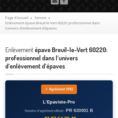
Utilitaire
Démolisseur
agrée VHU gratuit
Page d'accueil
Service
Enlèvement
épave Breuil-le-Vert 60220: professionnel dans
Mettre
à la casse sa voiture
l’univers d’enlèvement d’épaves
Dépollution
de véhicule hors d’usage gratuit
Enlèvement
Recyclage
épave Breuil-le-Vert 60220:
voiture usagée gratuit
professionnel dans l’univers
Destruction
de voiture agréé
d’enlèvement d’épaves
Epaviste
Gratuit
Rachat
voiture accidentée
✓ Agrément VHU
Où
?
L’Epaviste-Pro
75
– Paris
PR 920001 B
Numéro d’agrément officiel :
77
– Seine-et-Marne