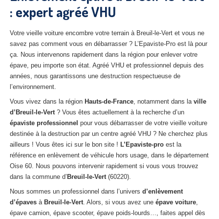
: expert agréé VHU
27
– Eure
10
– Aube
Votre vieille voiture encombre votre terrain à Breuil-le-Vert et vous ne
savez pas comment vous en débarrasser ? L’Epaviste-Pro est là pour
02
– Aisne
ça. Nous intervenons rapidement dans la région pour enlever votre
épave, peu importe son état. Agréé VHU et professionnel depuis des
Tous
les secteurs
années, nous garantissons une destruction respectueuse de
l’environnement.
CENTRE
VHU AGRÉE
Vous vivez dans la région
Hauts-de-France
, notamment dans la
ville
Centre
agréé VHU Paris 75 : casse auto avec destruction
d’Breuil-le-Vert
? Vous êtes actuellement à la recherche d’un
épaviste professionnel
pour vous débarrasser de votre vieille voiture
Centre
agréé VHU 77 : casse auto avec destruction
destinée à la destruction par un centre agréé VHU ? Ne cherchez plus
ailleurs ! Vous êtes ici sur le bon site !
L’Epaviste-pro
est la
Centre
agréé VHU 78 : casse auto avec destruction
référence en enlèvement de véhicule hors usage, dans le département
Oise 60. Nous pouvons intervenir rapidement si vous vous trouvez
Centre
agréé VHU 91 : casse auto avec destruction
dans la commune d’
Breuil-le-Vert
(60220).
Centre
agréé VHU 92 : casse auto avec destruction
Nous sommes un professionnel dans l’univers
d’enlèvement
d’épaves
à
Breuil-le-Vert
. Alors, si vous avez une
épave voiture
,
Centre
agréé VHU 93 : casse auto avec destruction
épave camion, épave scooter, épave poids-lourds…, faites appel dès