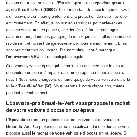
maintenant à nos services. L’Epaviste
-pro
est un
épaviste gratuit
Centre
agréé VHU 94 : casse auto avec destruction
agrée Breuil-le-Vert (60600)
. Il est important de rappeler que le travail
d’un épaviste contribue grandement à la protection de notre très cher
Centre
agréé VHU 95 : casse auto avec destruction
environnement. En effet, si nous n’agissons pas pour enlever ces
anciennes voitures en pannes, accidentées, à fort kilométrages…
DOCUMENTS
À JOINDRE
dans nos rues, dans nos garages, dans nos jardins… elles pourrissent
RACHAT
VÉHICULES
rapidement et nuisent dangereusement à notre environnement. Elles
sont vraiment très polluantes. D’autant plus, il est à noter que
CONTACT
l’
enlèvement VHU
est une obligation légale.
Que vous ayez une épave qui ne roule plus destinée pour la casse,
01 83 64 20 40
une voiture en panne à réparer dans un garage automobile, appelez-
nous ! Nous nous chargeons du remorquage de votre véhicule dans la
ville d’Breuil-le-Vert (60)
. Nous restons à votre disposition, même
pendant le confinement.
L’Epaviste-pro Breuil-le-Vert vous propose le rachat
de votre voiture d’occasion ou épave
L’
Epaviste-pro
est un professionnel en enlèvement de voiture à
Breuil-le-Vert
. Ce professionnel se spécialisant dans le domaine vous
propose aussi le
rachat de votre véhicule d’occasion
ou épave. Si