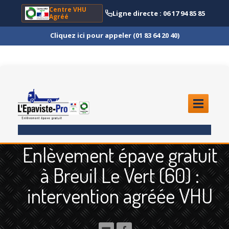
Centre VHU
Ligne directe : 06 17 94 85 85
Agréé
Cliquez ici pour appeler (01 83 64 20 40)
ACCUEIL
Enlèvement épave gratuit
ENLÈVEMENT
ÉPAVE
à Breuil Le Vert (60) :
Quoi
?
intervention agréée VHU
Scooter
et Moto
Camion
et Poids Lourd