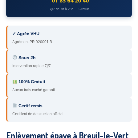
01 83 64 20 40
78
– Yvelines
7j/7 de 7h à 23h — Gratuit
92
– Hauts-de-Seine
93
– Seine-Saint-Denis
✓ Agréé VHU
Agrément PR 920001 B
94
– Val-de-Marne
95
– Val d’Oise
Sous 2h
Intervention rapide 7j/7
91
– Essonne
89
– Yonne
100% Gratuit
Aucun frais caché garanti
60
– Oise
Certif remis
51
– Marne
Certificat de destruction officiel
45
– Loiret
28
– Eure-et-Loir
Enlèvement épave à Breuil-le-Vert