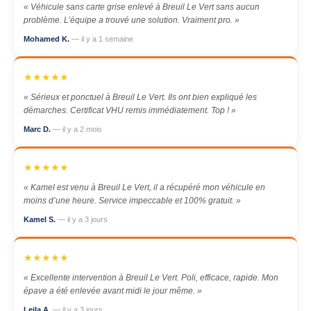
« Véhicule sans carte grise enlevé à Breuil Le Vert sans aucun
problème. L’équipe a trouvé une solution. Vraiment pro. »
Mohamed K.
— il y a 1 semaine
★★★★★
« Sérieux et ponctuel à Breuil Le Vert. Ils ont bien expliqué les
démarches. Certificat VHU remis immédiatement. Top ! »
Marc D.
— il y a 2 mois
★★★★★
« Kamel est venu à Breuil Le Vert, il a récupéré mon véhicule en
moins d’une heure. Service impeccable et 100% gratuit. »
Kamel S.
— il y a 3 jours
★★★★★
« Excellente intervention à Breuil Le Vert. Poli, efficace, rapide. Mon
épave a été enlevée avant midi le jour même. »
Leila A.
— il y a 3 jours