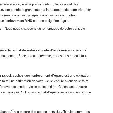
épave scooter, épave poids-lourds…, faites appel dès
 épaviste contribue grandement à la protection de notre très cher
os rues, dans nos garages, dans nos jardins… elles
ue l’
enlèvement VHU
est une obligation légale.
us ! Nous nous chargeons du remorquage de votre véhicule
aussi le
rachat de votre véhicule d’occasion
ou épave. Si
aintenant. Si cela vous intéresse, ci-dessous ce qu’il faut
r rappel, sachez que l’
enlèvement d’épave
est une obligation
aire une estimation de votre vieille voiture avant de le faire
 d’épave accidentée, vieille ou incendiée. Cependant, si votre
n centre agrée. Si l’option
rachat d’épave
vous convient et que
 raison qu’il y a encore des composants du véhicule comme les