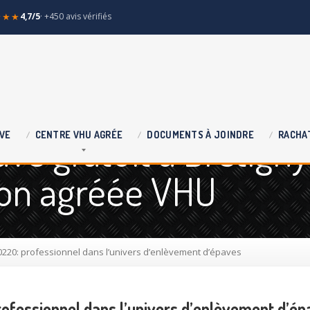
★★★
4,7/5
· +450 avis vérifiés
e gratuit à Bretigny
VE
CENTRE
VHU AGRÉE
DOCUMENTS
À JOINDRE
RACHA
tion agréée VHU
220: professionnel dans l’univers d’enlèvement d’épaves
ofessionnel dans l’univers d’enlèvement d’ép