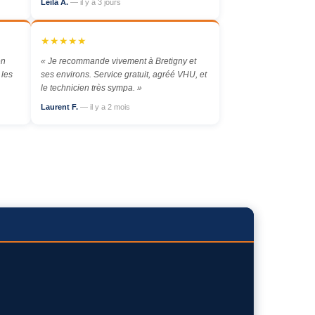
Leila A.
— il y a 3 jours
★★★★★
en
« Je recommande vivement à Bretigny et
 les
ses environs. Service gratuit, agréé VHU, et
le technicien très sympa. »
Laurent F.
— il y a 2 mois