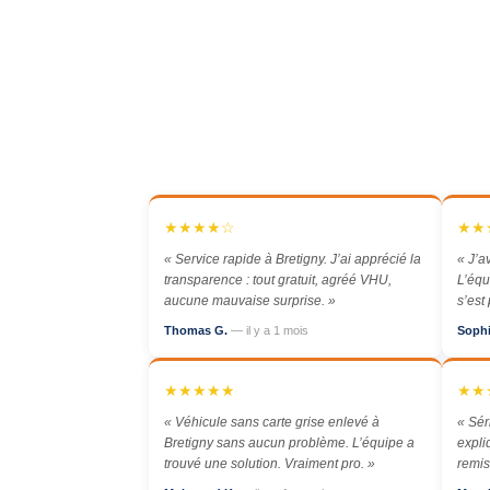
★★★★☆
★★
« Service rapide à Bretigny. J’ai apprécié la
« J’a
transparence : tout gratuit, agréé VHU,
L’équ
aucune mauvaise surprise. »
s’est
Thomas G.
— il y a 1 mois
Soph
★★★★★
★★
« Véhicule sans carte grise enlevé à
« Sér
Bretigny sans aucun problème. L’équipe a
expli
trouvé une solution. Vraiment pro. »
remis