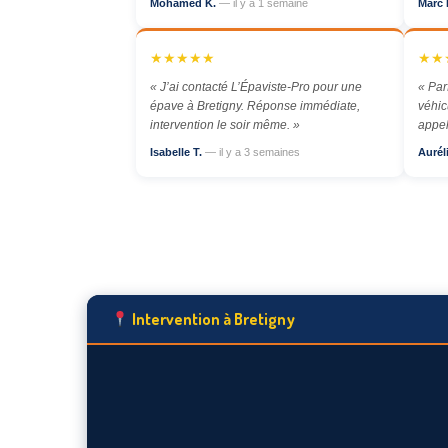
Mohamed K.
— il y a 1 semaine
Marc 
★★★★★
★★
« J’ai contacté L’Épaviste-Pro pour une
« Par
épave à Bretigny. Réponse immédiate,
véhic
intervention le soir même. »
appel
Isabelle T.
— il y a 3 semaines
Aurél
Intervention à Bretigny