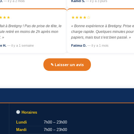
D.
— il y a 2 mois
Kamel S.
— il y a 3 jours
★★★
★★★★☆
fait à Bretigny ! Pas de prise de tête, le
« Bonne expérience à Bretigny. Prise 
ule retiré en moins de 2h après mon
charge rapide. Quelques minutes pour
. »
papiers, mais tout s’est bien passé. »
ie H.
— il y a 1 semaine
Fatima O.
— il y a 1 mois
✎ Laisser un avis
Horaires
Lundi
7h00 – 23h00
Mardi
7h00 – 23h00