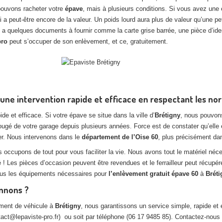
 pouvons racheter votre
épave
, mais à plusieurs conditions. Si vous avez une ép
ui a peut-être encore de la valeur. Un poids lourd aura plus de valeur qu’une
 a quelques documents à fournir comme la carte grise barrée, une pièce d’ident
pro
peut s’occuper de son enlèvement, et ce, gratuitement.
une intervention rapide et efficace en respectant les no
de et efficace. Si votre épave se situe dans la ville d’
Brétigny
, nous pouvon
ougé de votre garage depuis plusieurs années. Force est de constater qu’elle
er. Nous intervenons dans le
département de l’Oise 60
, plus précisément d
s occupons de tout pour vous faciliter la vie. Nous avons tout le matériel né
 ! Les pièces d’occasion peuvent être revendues et le ferrailleur peut récupé
tous les équipements nécessaires pour
l’enlèvement gratuit épave 60
à
Bréti
onnons ?
ement de véhicule à
Brétigny
, nous garantissons un service simple, rapide e
ntact@lepaviste-pro.fr) ou soit par téléphone (06 17 9485 85). Contactez-nou