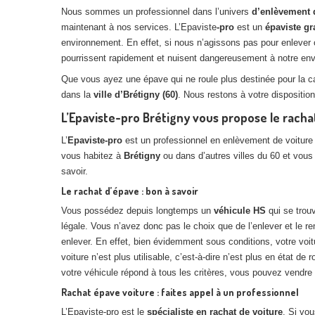
Nous sommes un professionnel dans l’univers
d’enlèvement 
maintenant à nos services. L’Epaviste
-pro
est un
épaviste gr
environnement. En effet, si nous n’agissons pas pour enlever
pourrissent rapidement et nuisent dangereusement à notre envir
Que vous ayez une épave qui ne roule plus destinée pour la 
dans la
ville d’Brétigny (60)
. Nous restons à votre dispositi
L’Epaviste-pro Brétigny vous propose le racha
L’
Epaviste-pro
est un professionnel en enlèvement de voiture
vous habitez à
Brétigny
ou dans d’autres villes du 60 et vous
savoir.
Le rachat d’épave : bon à savoir
Vous possédez depuis longtemps un
véhicule HS
qui se trouv
légale. Vous n’avez donc pas le choix que de l’enlever et le r
enlever. En effet, bien évidemment sous conditions, votre voitur
voiture n’est plus utilisable, c’est-à-dire n’est plus en état de
votre véhicule répond à tous les critères, vous pouvez vendre v
Rachat épave voiture : faites appel à un professionnel
L’Epaviste-pro est le
spécialiste en rachat de voiture
. Si vo