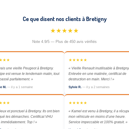
Ce que disent nos clients à Bretigny
★★★★★
Note 4.9/5 — Plus de 450 avis vérifiés
★★★
★★★★★
vais une vieille Peugeot à Bretigny.
« Vieille Renault inutilisable à Bretigny
ipe est venue le lendemain matin, tout
Enlevée en une matinée, certificat de
 passé parfaitement. »
destruction en main. Merci ! »
ie M.
— il y a 1 semaine
Sylvie R.
— il y a 2 semaines
★★★
★★★★★
ieux et ponctuel à Bretigny. Ils ont bien
« Kamel est venu à Bretigny, il a récup
qué les démarches. Certificat VHU
mon véhicule en moins d’une heure.
 immédiatement. Top ! »
Service impeccable et 100% gratuit. »