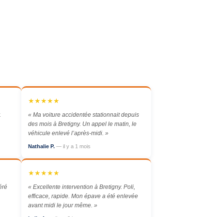
★★★★★
.
« Ma voiture accidentée stationnait depuis
des mois à Bretigny. Un appel le matin, le
véhicule enlevé l’après-midi. »
Nathalie P.
— il y a 1 mois
★★★★★
éré
« Excellente intervention à Bretigny. Poli,
efficace, rapide. Mon épave a été enlevée
avant midi le jour même. »