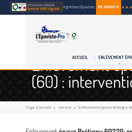
Certification officielle
Agrément Épaviste :
★★
PR 920001 B
Centre VHU Agréé
Enlèvement épav
ACCUEIL
ENLÈVEMENT
ÉPA
(60) : interven
Page d'accueil
Service
Enlèvement
épave Brétigny 60
Enlèvement
épave Brétigny 60220: pr