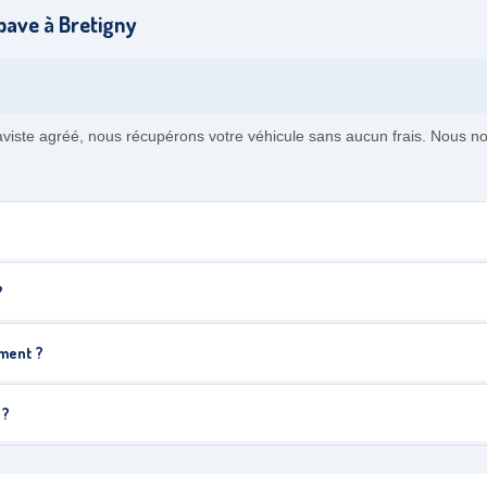
pave à Bretigny
paviste agréé, nous récupérons votre véhicule sans aucun frais. Nous n
?
ement ?
 ?