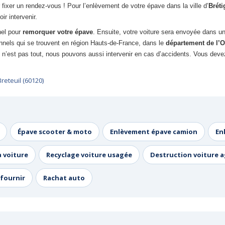
 fixer un rendez-vous ! Pour l’enlèvement de votre épave dans la ville d’
Bréti
ir intervenir.
nel pour
remorquer votre épave
. Ensuite, votre voiture sera envoyée dans u
onnels qui se trouvent en région Hauts-de-France, dans le
département de l’O
 ce n’est pas tout, nous pouvons aussi intervenir en cas d’accidents. Vous de
reteuil (60120)
Épave scooter & moto
Enlèvement épave camion
En
a voiture
Recyclage voiture usagée
Destruction voiture 
fournir
Rachat auto