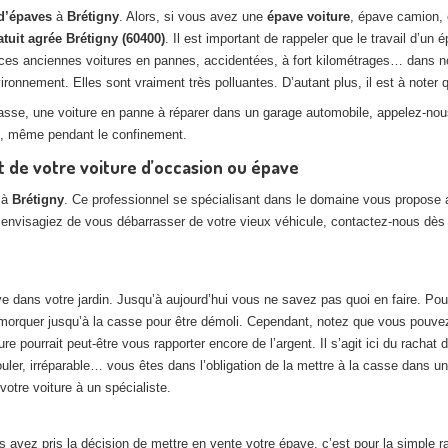
d’épaves
à
Brétigny
. Alors, si vous avez une
épave voiture
, épave camion, 
atuit agrée Brétigny (60400)
. Il est important de rappeler que le travail d’un
 ces anciennes voitures en pannes, accidentées, à fort kilométrages… dans n
onnement. Elles sont vraiment très polluantes. D’autant plus, il est à noter q
casse, une voiture en panne à réparer dans un garage automobile, appelez-no
on, même pendant le confinement.
t de votre voiture d’occasion ou épave
 à
Brétigny
. Ce professionnel se spécialisant dans le domaine vous propose 
 envisagiez de vous débarrasser de votre vieux véhicule, contactez-nous dès m
e dans votre jardin. Jusqu’à aujourd’hui vous ne savez pas quoi en faire. Pou
emorquer jusqu’à la casse pour être démoli. Cependant, notez que vous pouvez f
e pourrait peut-être vous rapporter encore de l’argent. Il s’agit ici du rachat
 rouler, irréparable… vous êtes dans l’obligation de la mettre à la casse dans u
otre voiture à un spécialiste.
us avez pris la décision de mettre en vente votre épave, c’est pour la simple