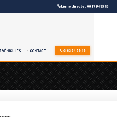
Ligne directe : 06 17 94 85 85
01 83 64 20 40
T
VÉHICULES
CONTACT
aves