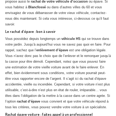
propose aussi le
rachat de votre véhicule d’occasion
ou épave. Si
vous habitez à
Blancfossé
ou dans d’autres villes du 60 et vous
envisagiez de vous débarrasser de votre vieux véhicule, contactez-
nous dès maintenant. Si cela vous intéresse, ci-dessous ce qu’il faut
savoir.
Le rachat d’épave : bon à savoir
Vous possédez depuis longtemps un
véhicule HS
qui se trouve dans
votre jardin. Jusqu’à aujourd’hui vous ne savez pas quoi en faire. Pour
rappel, sachez que l’
enlèvement d’épave
est une obligation légale.
Vous n’avez donc pas le choix que de l’enlever et le remorquer jusqu’à
la casse pour être démoli. Cependant, notez que vous pouvez faire
une estimation de votre vieille voiture avant de le faire enlever. En
effet, bien évidemment sous conditions, votre voiture pourrait peut-
être vous rapporter encore de l’argent. Il s’agit ici du rachat d’épave
accidentée, vieille ou incendiée. Cependant, si votre voiture n’est plus
utilisable, c’est-à-dire n’est plus en état de rouler, irréparable… vous
êtes dans l’obligation de la mettre à la casse dans un centre agrée. Si
l’option
rachat d’épave
vous convient et que votre véhicule répond à
tous les critères, vous pouvez vendre votre voiture à un spécialiste.
Rachat épave voiture : faites appel à un professionnel