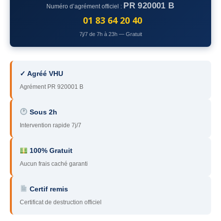
PR 920001 B
Numéro d’agrément officiel :
78
– Yvelines
01 83 64 20 40
92
– Hauts-de-Seine
7j/7 de 7h à 23h — Gratuit
93
– Seine-Saint-Denis
94
– Val-de-Marne
✓ Agréé VHU
Agrément PR 920001 B
95
– Val d’Oise
91
– Essonne
Sous 2h
Intervention rapide 7j/7
89
– Yonne
60
– Oise
100% Gratuit
Aucun frais caché garanti
51
– Marne
Certif remis
45
– Loiret
Certificat de destruction officiel
28
– Eure-et-Loir