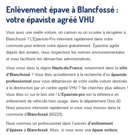
27
– Eure
Enlèvement épave à Blancfossé :
votre épaviste agréé VHU
10
– Aube
02
– Aisne
Vous avez une vieille voiture, un camion ou un scooter à récupérer à
Blancfossé ? L’Epaviste-Pro intervient rapidement dans votre
Tous
les secteurs
commune pour enlever votre épave gratuitement. Épaviste agréé
depuis des années, nous respectons les normes environnementales
CENTRE
VHU AGRÉE
et vous facilitons les démarches administratives.
Centre
agréé VHU Paris 75 : casse auto avec destruction
Vous vivez dans la région
Hauts-de-France
, notamment dans la
ville
d’Blancfossé
? Vous êtes actuellement à la recherche d’un
épaviste
Centre
agréé VHU 77 : casse auto avec destruction
professionnel
pour vous débarrasser de votre vieille voiture destinée
à la destruction par un centre agréé VHU ? Ne cherchez plus ailleurs !
Centre
agréé VHU 78 : casse auto avec destruction
Vous êtes ici sur le bon site !
L’Epaviste-pro
est la référence en
enlèvement de véhicule hors usage, dans le département Oise 60.
Centre
agréé VHU 91 : casse auto avec destruction
Nous pouvons intervenir rapidement si vous vous trouvez dans la
commune d’
Blancfossé
(60220).
Centre
agréé VHU 92 : casse auto avec destruction
Nous sommes un professionnel dans l’univers
d’enlèvement
Centre
agréé VHU 93 : casse auto avec destruction
d’épaves
à
Blancfossé
. Alors, si vous avez une
épave voiture
,