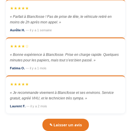
★★★★★
« Parfait à Blancfosse ! Pas de prise de tête, le véhicule retiré en
moins de 2h après mon appel. »
Aurélie H.
— il y a 1 semaine
★★★★☆
« Bonne expérience à Blancfosse. Prise en charge rapide. Quelques
minutes pour les papiers, mais tout s’est bien passé. »
Fatima O.
— il y a 1 mois
★★★★★
« Je recommande vivement à Blancfosse et ses environs. Service
gratuit, agréé VHU, et le technicien très sympa. »
Laurent F.
— il y a 2 mois
✎ Laisser un avis