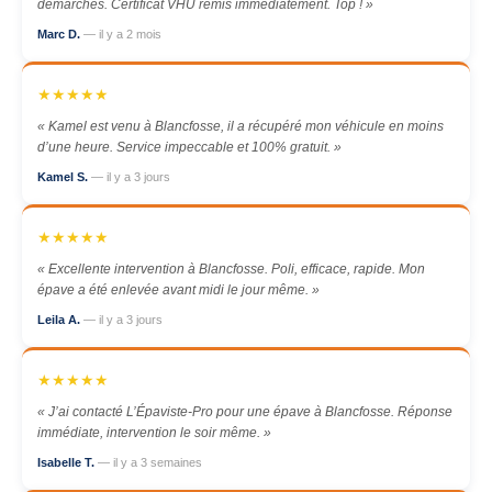
démarches. Certificat VHU remis immédiatement. Top ! »
Marc D.
— il y a 2 mois
★★★★★
« Kamel est venu à Blancfosse, il a récupéré mon véhicule en moins
d’une heure. Service impeccable et 100% gratuit. »
Kamel S.
— il y a 3 jours
★★★★★
« Excellente intervention à Blancfosse. Poli, efficace, rapide. Mon
épave a été enlevée avant midi le jour même. »
Leila A.
— il y a 3 jours
★★★★★
« J’ai contacté L’Épaviste-Pro pour une épave à Blancfosse. Réponse
immédiate, intervention le soir même. »
Isabelle T.
— il y a 3 semaines