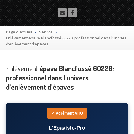
Utilitaire
Démolisseur
agrée VHU gratuit
Mettre
à la casse sa voiture
Page d'accueil
Service
Enlèvement
épave Blancfossé 60220: professionnel dans l’univers
Dépollution
de véhicule hors d’usage gratuit
d’enlèvement d’épaves
Recyclage
voiture usagée gratuit
Enlèvement
Destruction
épave Blancfossé 60220:
de voiture agréé
professionnel dans l’univers
Epaviste
Gratuit
d’enlèvement d’épaves
Rachat
voiture accidentée
Où
?
✓ Agrément VHU
75
– Paris
L’Epaviste-Pro
77
– Seine-et-Marne