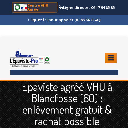
Centre VHU
Ligne directe : 06 17 94 85 85
Agréé
Cliquez ici pour appeler (01 83 64 20 40)
ACCUEIL
Épaviste agréé VHU à
ENLÈVEMENT
ÉPAVE
Blancfosse (60) :
Quoi
?
enlèvement gratuit &
Scooter
et Moto
rachat possible
Camion
et Poids Lourd