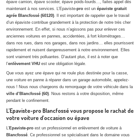
épave camion, épave scooter, épave poids-lourds…, faites appel dès
Centre
agréé VHU 94 : casse auto avec destruction
maintenant à nos services. L’Epaviste
-pro
est un
épaviste gratuit
agrée Blancfossé (60120)
. Il est important de rappeler que le travail
Centre
agréé VHU 95 : casse auto avec destruction
d’un épaviste contribue grandement à la protection de notre très cher
environnement. En effet, si nous n’agissons pas pour enlever ces
DOCUMENTS
À JOINDRE
anciennes voitures en pannes, accidentées, à fort kilométrages…
dans nos rues, dans nos garages, dans nos jardins… elles pourrissent
RACHAT
VÉHICULES
rapidement et nuisent dangereusement à notre environnement. Elles
CONTACT
sont vraiment très polluantes. D’autant plus, il est à noter que
l’
enlèvement VHU
est une obligation légale.
Que vous ayez une épave qui ne roule plus destinée pour la casse,
01 83 64 20 40
une voiture en panne à réparer dans un garage automobile, appelez-
nous ! Nous nous chargeons du remorquage de votre véhicule dans la
ville d’Blancfossé (60)
. Nous restons à votre disposition, même
pendant le confinement.
L’Epaviste-pro Blancfossé vous propose le rachat de
votre voiture d’occasion ou épave
L’
Epaviste-pro
est un professionnel en enlèvement de voiture à
Blancfossé
. Ce professionnel se spécialisant dans le domaine vous