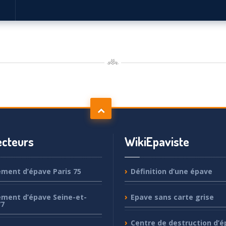
cteurs
WikiEpaviste
ement
d’épave Paris 75
Définition
d’une épave
ement
d’épave Seine-et-
Epave
sans carte grise
77
Centre
de destruction d’é