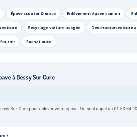
Épave scooter & moto
Enlèvement épave camion
En
a voiture
Recyclage voiture usagée
Destruction voiture 
fournir
Rachat auto
pave à Bessy Sur Cure
ssy Sur Cure pour enlever votre épave. Un seul appel au 01 83 64 20 4
ure ?