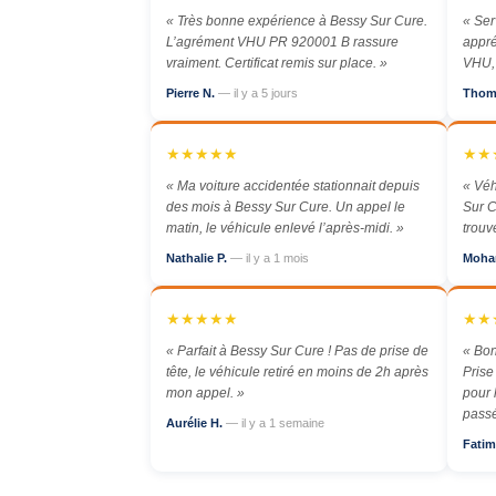
« Très bonne expérience à Bessy Sur Cure.
« Ser
L’agrément VHU PR 920001 B rassure
appré
vraiment. Certificat remis sur place. »
VHU, 
Pierre N.
— il y a 5 jours
Thom
★★★★★
★★
« Ma voiture accidentée stationnait depuis
« Véh
des mois à Bessy Sur Cure. Un appel le
Sur C
matin, le véhicule enlevé l’après-midi. »
trouv
Nathalie P.
— il y a 1 mois
Moha
★★★★★
★★
« Parfait à Bessy Sur Cure ! Pas de prise de
« Bon
tête, le véhicule retiré en moins de 2h après
Prise
mon appel. »
pour 
passé
Aurélie H.
— il y a 1 semaine
Fatim