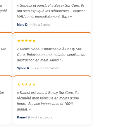
ur
« Sérieux et ponctuel à Bessy Sur Cure. Ils
agréé
ont bien expliqué les démarches. Certificat
VHU remis immédiatement. Top ! »
Marc D.
— il y a 2 mois
★★★★★
Cure.
« Vieille Renault inutilisable à Bessy Sur
Cure. Enlevée en une matinée, certificat de
destruction en main. Merci ! »
Sylvie R.
— il y a 2 semaines
★★★★★
Sur
« Kamel est venu à Bessy Sur Cure, il a
récupéré mon véhicule en moins d’une
heure. Service impeccable et 100%
gratuit. »
Kamel S.
— il y a 3 jours