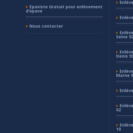
Enlèv
Epaviste
Gratuit pour enlèvement
d’epave
Enlèv
Nous
contacter
Enlèv
Seine 9
Enlèv
Denis 9
Enlèv
Marne 
Enlèv
Enlèv
02
Enlèv
10