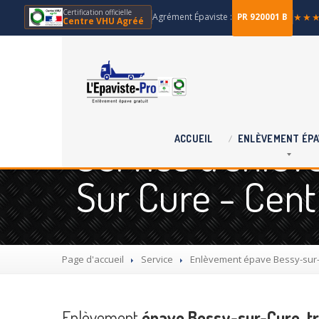
Certification officielle
Agrément Épaviste :
★★
PR 920001 B
Centre VHU Agréé
Service d'enlèv
ACCUEIL
ENLÈVEMENT
ÉPA
Sur Cure - Cen
Page d'accueil
Service
Enlèvement
épave Bessy-sur-C
Enlèvement
épave Bessy-sur-Cure, tr