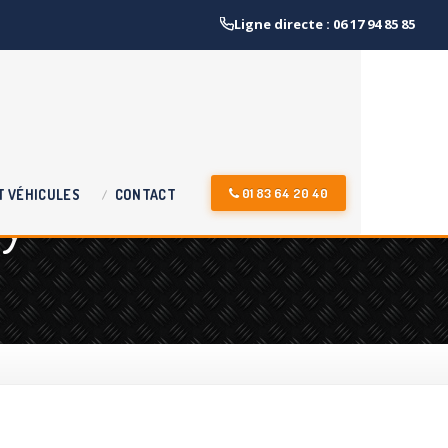
Ligne directe : 06 17 94 85 85
sy
01 83 64 20 40
T
VÉHICULES
CONTACT