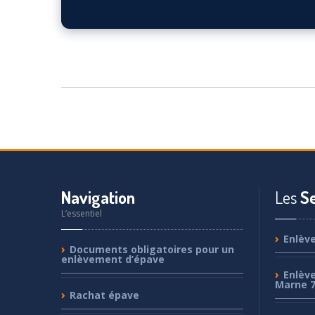
Voir sur la carte ↗
Navigation
Les
Se
L’essentiel
Enlèv
Documents
obligatoires pour un
enlèvement d’épave
Enlèv
Marne 
Rachat
épave