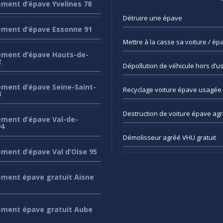
ement
d’épave Yvelines 78
Détruire
une épave
ement
d’épave Essonne 91
Mettre
à la casse sa voiture / ép
ement
d’épave Hauts-de-
2
Dépollution
de véhicule hors d’u
ement
d’épave Seine-Saint-
Recyclage
voiture épave usagée 
3
Destruction
de voiture épave ag
ement
d’épave Val-de-
94
Démolisseur
agréé VHU gratuit
ement
d’épave Val d’Oise 95
ement
épave gratuit Aisne
ement
épave gratuit Aube