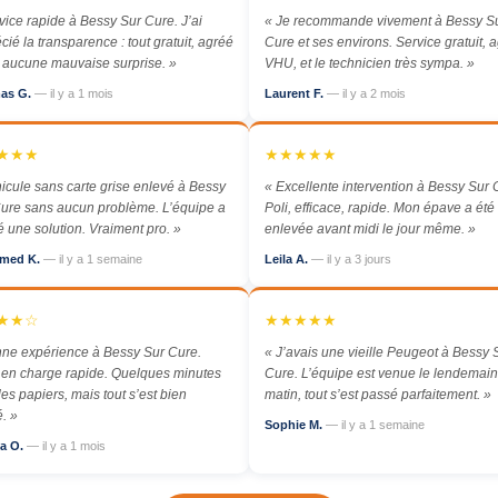
vice rapide à Bessy Sur Cure. J’ai
« Je recommande vivement à Bessy S
cié la transparence : tout gratuit, agréé
Cure et ses environs. Service gratuit, 
aucune mauvaise surprise. »
VHU, et le technicien très sympa. »
as G.
— il y a 1 mois
Laurent F.
— il y a 2 mois
★★★
★★★★★
icule sans carte grise enlevé à Bessy
« Excellente intervention à Bessy Sur 
ure sans aucun problème. L’équipe a
Poli, efficace, rapide. Mon épave a été
é une solution. Vraiment pro. »
enlevée avant midi le jour même. »
med K.
— il y a 1 semaine
Leila A.
— il y a 3 jours
★★☆
★★★★★
ne expérience à Bessy Sur Cure.
« J’avais une vieille Peugeot à Bessy 
 en charge rapide. Quelques minutes
Cure. L’équipe est venue le lendemain
les papiers, mais tout s’est bien
matin, tout s’est passé parfaitement. »
. »
Sophie M.
— il y a 1 semaine
a O.
— il y a 1 mois