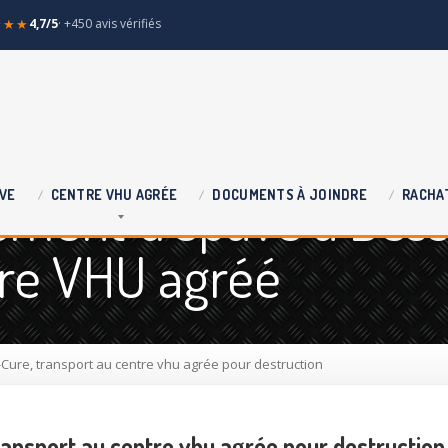
★★★
4,7/5
· +450 avis vérifiés
ement d'épave à Bes
VE
CENTRE
VHU AGRÉE
DOCUMENTS
À JOINDRE
RACHA
tre VHU agréé
ure, transport au centre vhu agrée pour destruction
ansport au centre vhu agrée pour destruction