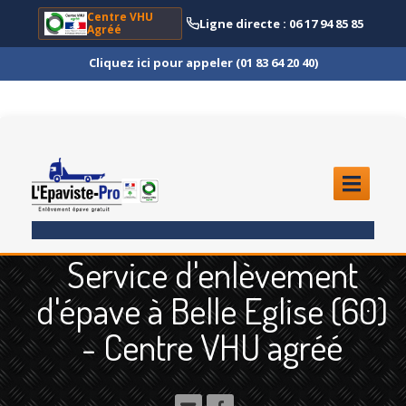
Centre VHU
Ligne directe : 06 17 94 85 85
Agréé
Cliquez ici pour appeler (01 83 64 20 40)
ACCUEIL
Service d'enlèvement
ENLÈVEMENT
ÉPAVE
d'épave à Belle Eglise (60)
Quoi
?
- Centre VHU agréé
Scooter
et Moto
Camion
et Poids Lourd