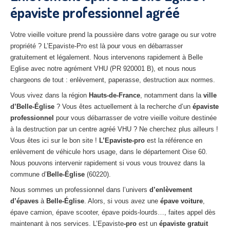
épaviste professionnel agréé
27
– Eure
10
– Aube
Votre vieille voiture prend la poussière dans votre garage ou sur votre
propriété ? L’Epaviste-Pro est là pour vous en débarrasser
02
– Aisne
gratuitement et légalement. Nous intervenons rapidement à Belle
Eglise avec notre agrément VHU (PR 920001 B), et nous nous
Tous
les secteurs
chargeons de tout : enlèvement, paperasse, destruction aux normes.
CENTRE
VHU AGRÉE
Vous vivez dans la région
Hauts-de-France
, notamment dans la
ville
d’Belle-Église
? Vous êtes actuellement à la recherche d’un
épaviste
Centre
agréé VHU Paris 75 : casse auto avec destruction
professionnel
pour vous débarrasser de votre vieille voiture destinée
à la destruction par un centre agréé VHU ? Ne cherchez plus ailleurs !
Centre
agréé VHU 77 : casse auto avec destruction
Vous êtes ici sur le bon site !
L’Epaviste-pro
est la référence en
enlèvement de véhicule hors usage, dans le département Oise 60.
Centre
agréé VHU 78 : casse auto avec destruction
Nous pouvons intervenir rapidement si vous vous trouvez dans la
commune d’
Belle-Église
(60220).
Centre
agréé VHU 91 : casse auto avec destruction
Nous sommes un professionnel dans l’univers
d’enlèvement
Centre
agréé VHU 92 : casse auto avec destruction
d’épaves
à
Belle-Église
. Alors, si vous avez une
épave voiture
,
épave camion, épave scooter, épave poids-lourds…, faites appel dès
Centre
agréé VHU 93 : casse auto avec destruction
maintenant à nos services. L’Epaviste
-pro
est un
épaviste gratuit