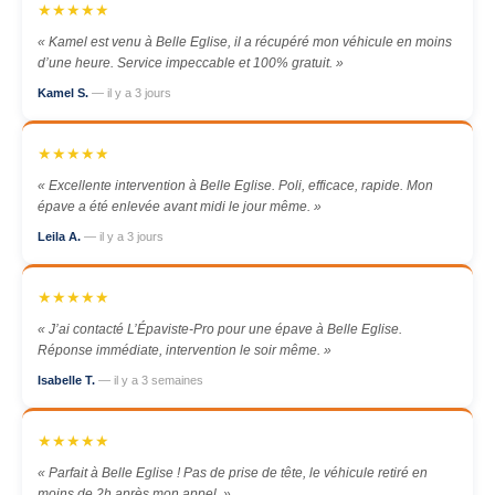
★★★★★
« Kamel est venu à Belle Eglise, il a récupéré mon véhicule en moins
d’une heure. Service impeccable et 100% gratuit. »
Kamel S.
— il y a 3 jours
★★★★★
« Excellente intervention à Belle Eglise. Poli, efficace, rapide. Mon
épave a été enlevée avant midi le jour même. »
Leila A.
— il y a 3 jours
★★★★★
« J’ai contacté L’Épaviste-Pro pour une épave à Belle Eglise.
Réponse immédiate, intervention le soir même. »
Isabelle T.
— il y a 3 semaines
★★★★★
« Parfait à Belle Eglise ! Pas de prise de tête, le véhicule retiré en
moins de 2h après mon appel. »