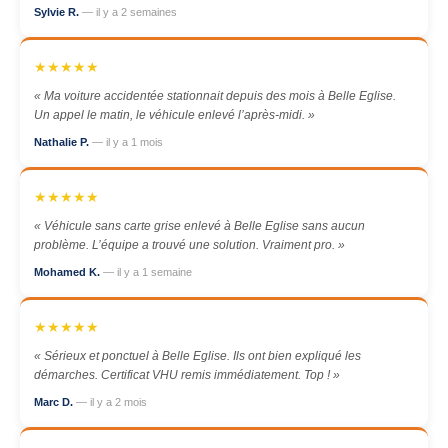
Sylvie R.
— il y a 2 semaines
★★★★★
« Ma voiture accidentée stationnait depuis des mois à Belle Eglise.
Un appel le matin, le véhicule enlevé l’après-midi. »
Nathalie P.
— il y a 1 mois
★★★★★
« Véhicule sans carte grise enlevé à Belle Eglise sans aucun
problème. L’équipe a trouvé une solution. Vraiment pro. »
Mohamed K.
— il y a 1 semaine
★★★★★
« Sérieux et ponctuel à Belle Eglise. Ils ont bien expliqué les
démarches. Certificat VHU remis immédiatement. Top ! »
Marc D.
— il y a 2 mois