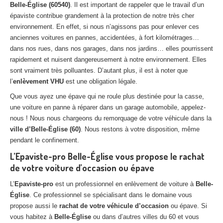
Belle-Église (60540)
. Il est important de rappeler que le travail d’un
Centre
agréé VHU 94 : casse auto avec destruction
épaviste contribue grandement à la protection de notre très cher
environnement. En effet, si nous n’agissons pas pour enlever ces
Centre
agréé VHU 95 : casse auto avec destruction
anciennes voitures en pannes, accidentées, à fort kilométrages…
dans nos rues, dans nos garages, dans nos jardins… elles pourrissent
DOCUMENTS
À JOINDRE
rapidement et nuisent dangereusement à notre environnement. Elles
RACHAT
VÉHICULES
sont vraiment très polluantes. D’autant plus, il est à noter que
l’
enlèvement VHU
est une obligation légale.
CONTACT
Que vous ayez une épave qui ne roule plus destinée pour la casse,
une voiture en panne à réparer dans un garage automobile, appelez-
01 83 64 20 40
nous ! Nous nous chargeons du remorquage de votre véhicule dans la
ville d’Belle-Église (60)
. Nous restons à votre disposition, même
pendant le confinement.
L’Epaviste-pro Belle-Église vous propose le rachat
de votre voiture d’occasion ou épave
L’
Epaviste-pro
est un professionnel en enlèvement de voiture à
Belle-
Église
. Ce professionnel se spécialisant dans le domaine vous
propose aussi le
rachat de votre véhicule d’occasion
ou épave. Si
vous habitez à
Belle-Église
ou dans d’autres villes du 60 et vous