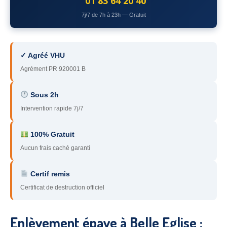
01 83 64 20 40
78
– Yvelines
7j/7 de 7h à 23h — Gratuit
92
– Hauts-de-Seine
93
– Seine-Saint-Denis
✓ Agréé VHU
Agrément PR 920001 B
94
– Val-de-Marne
95
– Val d’Oise
Sous 2h
Intervention rapide 7j/7
91
– Essonne
89
– Yonne
100% Gratuit
Aucun frais caché garanti
60
– Oise
Certif remis
51
– Marne
Certificat de destruction officiel
45
– Loiret
28
– Eure-et-Loir
Enlèvement épave à Belle Eglise :