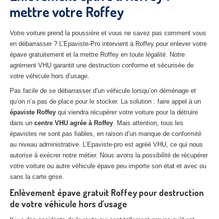
mettre votre Roffey
27
– Eure
10
– Aube
Votre voiture prend la poussière et vous ne savez pas comment vous
en débarrasser ? L’Epaviste-Pro intervient à Roffey pour enlever votre
02
– Aisne
épave gratuitement et la mettre Roffey en toute légalité. Notre
agrément VHU garantit une destruction conforme et sécurisée de
Tous
les secteurs
votre véhicule hors d’usage.
CENTRE
VHU AGRÉE
Pas facile de se débarrasser d’un véhicule lorsqu’on déménage et
qu’on n’a pas de place pour le stocker. La solution : faire appel à un
Centre
agréé VHU Paris 75 : casse auto avec destruction
épaviste Roffey
qui viendra récupérer votre voiture pour la détruire
dans un
centre VHU agrée à Roffey
. Mais attention, tous les
Centre
agréé VHU 77 : casse auto avec destruction
épavistes ne sont pas fiables, en raison d’un manque de conformité
au niveau administrative. L’Epaviste-pro est agréé VHU, ce qui nous
Centre
agréé VHU 78 : casse auto avec destruction
autorise à exécrer notre métier. Nous avons la possibilité de récupérer
votre voiture ou autre véhicule épave peu importe son état et avec ou
Centre
agréé VHU 91 : casse auto avec destruction
sans la carte grise.
Centre
agréé VHU 92 : casse auto avec destruction
Enlèvement épave gratuit Roffey pour destruction
de votre véhicule hors d’usage
Centre
agréé VHU 93 : casse auto avec destruction