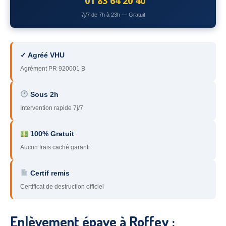
01 83 64 20 40
78
– Yvelines
7j/7 de 7h à 23h — Gratuit
92
– Hauts-de-Seine
93
– Seine-Saint-Denis
✓ Agréé VHU
Agrément PR 920001 B
94
– Val-de-Marne
95
– Val d’Oise
Sous 2h
Intervention rapide 7j/7
91
– Essonne
89
– Yonne
100% Gratuit
Aucun frais caché garanti
60
– Oise
Certif remis
51
– Marne
Certificat de destruction officiel
45
– Loiret
28
– Eure-et-Loir
Enlèvement épave à Roffey :