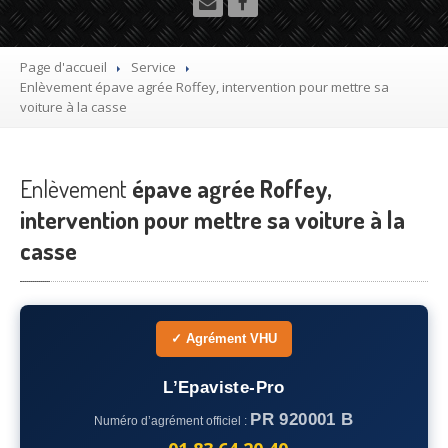
Utilitaire
Démolisseur
agrée VHU gratuit
Page d'accueil
Service
Enlèvement
épave agrée Roffey, intervention pour mettre sa
Mettre
à la casse sa voiture
voiture à la casse
Dépollution
de véhicule hors d’usage gratuit
Enlèvement
Recyclage
épave agrée Roffey,
voiture usagée gratuit
intervention pour mettre sa voiture à la
Destruction
de voiture agréé
casse
Epaviste
Gratuit
Rachat
voiture accidentée
✓ Agrément VHU
Où
?
L’Epaviste-Pro
75
– Paris
PR 920001 B
Numéro d’agrément officiel :
77
– Seine-et-Marne