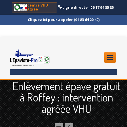
Centre VHU
Ligne directe : 06 17 94 85 85
Agréé
Cliquez ici pour appeler (01 83 64 20 40)
ACCUEIL
Enlèvement épave gratuit
ENLÈVEMENT
ÉPAVE
à Roffey : intervention
Quoi
?
agréée VHU
Scooter
et Moto
Camion
et Poids Lourd