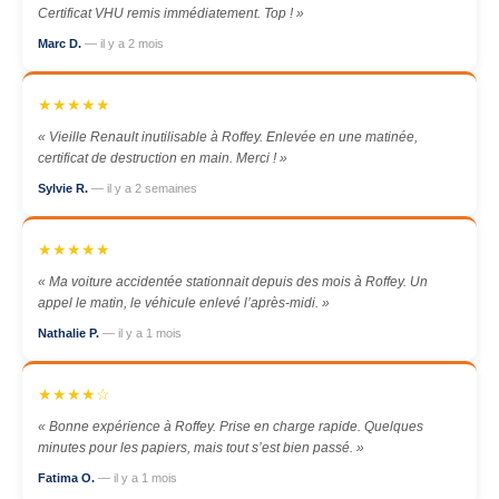
Certificat VHU remis immédiatement. Top ! »
Marc D.
— il y a 2 mois
★★★★★
« Vieille Renault inutilisable à Roffey. Enlevée en une matinée,
certificat de destruction en main. Merci ! »
Sylvie R.
— il y a 2 semaines
★★★★★
« Ma voiture accidentée stationnait depuis des mois à Roffey. Un
appel le matin, le véhicule enlevé l’après-midi. »
Nathalie P.
— il y a 1 mois
★★★★☆
« Bonne expérience à Roffey. Prise en charge rapide. Quelques
minutes pour les papiers, mais tout s’est bien passé. »
Fatima O.
— il y a 1 mois