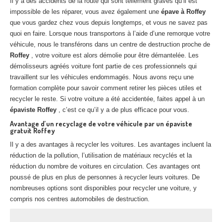
Il y a des accidents de la route qui sont tellement graves qu’il est
Centre
agréé VHU 94 : casse auto avec destruction
impossible de les réparer, vous avez également une
épave à Roffey
que vous gardez chez vous depuis longtemps, et vous ne savez pas
Centre
agréé VHU 95 : casse auto avec destruction
quoi en faire. Lorsque nous transportons à l’aide d’une remorque votre
véhicule, nous le transférons dans un centre de destruction proche de
DOCUMENTS
À JOINDRE
Roffey
, votre voiture est alors démolie pour être démantelée. Les
démolisseurs agréés voiture font partie de ces professionnels qui
RACHAT
VÉHICULES
travaillent sur les véhicules endommagés. Nous avons reçu une
formation complète pour savoir comment retirer les pièces utiles et
CONTACT
recycler le reste. Si votre voiture a été accidentée, faites appel à un
épaviste Roffey
, c’est ce qu’il y a de plus efficace pour vous.
01 83 64 20 40
Avantage d’un recyclage de votre véhicule par un épaviste
gratuit Roffey
Il y a des avantages à recycler les voitures. Les avantages incluent la
réduction de la pollution, l’utilisation de matériaux recyclés et la
réduction du nombre de voitures en circulation. Ces avantages ont
poussé de plus en plus de personnes à recycler leurs voitures. De
nombreuses options sont disponibles pour recycler une voiture, y
compris nos centres automobiles de destruction.