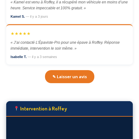
« Kamel est venu à Roffey, il a récupéré mon véhicule en moins d’une
heure. Service impeccable et 100% gratuit. »
Kamel S.
— il y a 3 jours
★★★★★
« J’ai contacté L’Épaviste-Pro pour une épave à Roffey. Réponse
immédiate, intervention le soir même. »
Isabelle T.
— il y a 3 semaines
✎ Laisser un avis
Intervention à Roffey