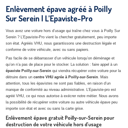
27
– Eure
Enlèvement épave agréé à Poilly
Sur Serein | L’Epaviste-Pro
10
– Aube
02
– Aisne
Vous avez une voiture hors d’usage qui traîne chez vous à Poilly Sur
Serein ? L’Epaviste-Pro vient la chercher gratuitement, peu importe
Tous
les secteurs
son état. Agréés VHU, nous garantissons une destruction légale et
conforme de votre véhicule, avec ou sans papiers.
CENTRE
VHU AGRÉE
Pas facile de se débarrasser d’un véhicule lorsqu’on déménage et
Centre
agréé VHU Paris 75 : casse auto avec destruction
qu’on n’a pas de place pour le stocker. La solution : faire appel à un
épaviste Poilly-sur-Serein
qui viendra récupérer votre voiture pour la
Centre
agréé VHU 77 : casse auto avec destruction
détruire dans un
centre VHU agrée à Poilly-sur-Serein
. Mais
attention, tous les épavistes ne sont pas fiables, en raison d’un
Centre
agréé VHU 78 : casse auto avec destruction
manque de conformité au niveau administrative. L’Epaviste-pro est
agréé VHU, ce qui nous autorise à exécrer notre métier. Nous avons
Centre
agréé VHU 91 : casse auto avec destruction
la possibilité de récupérer votre voiture ou autre véhicule épave peu
importe son état et avec ou sans la carte grise.
Centre
agréé VHU 92 : casse auto avec destruction
Enlèvement épave gratuit Poilly-sur-Serein pour
Centre
agréé VHU 93 : casse auto avec destruction
destruction de votre véhicule hors d’usage