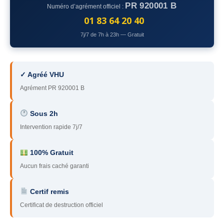
PR 920001 B
Numéro d’agrément officiel :
78
– Yvelines
01 83 64 20 40
92
– Hauts-de-Seine
7j/7 de 7h à 23h — Gratuit
93
– Seine-Saint-Denis
94
– Val-de-Marne
✓ Agréé VHU
Agrément PR 920001 B
95
– Val d’Oise
91
– Essonne
Sous 2h
Intervention rapide 7j/7
89
– Yonne
60
– Oise
100% Gratuit
Aucun frais caché garanti
51
– Marne
Certif remis
45
– Loiret
Certificat de destruction officiel
28
– Eure-et-Loir