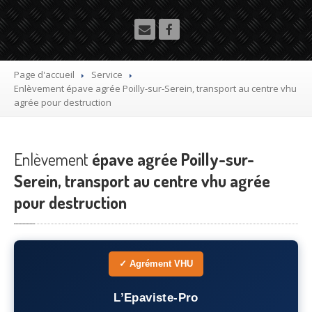
Utilitaire
Démolisseur
agrée VHU gratuit
Mettre
à la casse sa voiture
Page d'accueil
Service
Enlèvement
épave agrée Poilly-sur-Serein, transport au centre vhu
Dépollution
de véhicule hors d’usage gratuit
agrée pour destruction
Recyclage
voiture usagée gratuit
Enlèvement
Destruction
épave agrée Poilly-sur-
de voiture agréé
Serein, transport au centre vhu agrée
Epaviste
Gratuit
pour destruction
Rachat
voiture accidentée
Où
?
✓ Agrément VHU
75
– Paris
L’Epaviste-Pro
77
– Seine-et-Marne