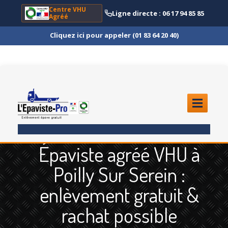
Centre VHU
Ligne directe : 06 17 94 85 85
Agréé
Cliquez ici pour appeler (01 83 64 20 40)
ACCUEIL
Épaviste agréé VHU à
ENLÈVEMENT
ÉPAVE
Poilly Sur Serein :
Quoi
?
enlèvement gratuit &
Scooter
et Moto
rachat possible
Camion
et Poids Lourd