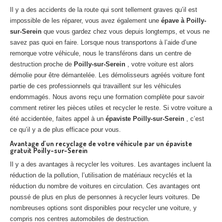
Centre
agréé VHU 94 : casse auto avec destruction
Il y a des accidents de la route qui sont tellement graves qu’il est
impossible de les réparer, vous avez également une
épave à Poilly-
Centre
agréé VHU 95 : casse auto avec destruction
sur-Serein
que vous gardez chez vous depuis longtemps, et vous ne
savez pas quoi en faire. Lorsque nous transportons à l’aide d’une
DOCUMENTS
À JOINDRE
remorque votre véhicule, nous le transférons dans un centre de
destruction proche de
Poilly-sur-Serein
, votre voiture est alors
RACHAT
VÉHICULES
démolie pour être démantelée. Les démolisseurs agréés voiture font
partie de ces professionnels qui travaillent sur les véhicules
CONTACT
endommagés. Nous avons reçu une formation complète pour savoir
comment retirer les pièces utiles et recycler le reste. Si votre voiture a
01 83 64 20 40
été accidentée, faites appel à un
épaviste Poilly-sur-Serein
, c’est
ce qu’il y a de plus efficace pour vous.
Avantage d’un recyclage de votre véhicule par un épaviste
gratuit Poilly-sur-Serein
Il y a des avantages à recycler les voitures. Les avantages incluent la
réduction de la pollution, l’utilisation de matériaux recyclés et la
réduction du nombre de voitures en circulation. Ces avantages ont
poussé de plus en plus de personnes à recycler leurs voitures. De
nombreuses options sont disponibles pour recycler une voiture, y
compris nos centres automobiles de destruction.